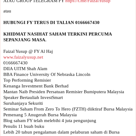
ATAU GROUP TELEGRAM FY 
https://t.me/FaizalYusup
KHIDMAT NASIHAT SAHAM TERKINI PERCUMA 
www.faizalyusup.net
0166667430

DIIA UITM Shah Alam

BBA Finance University Of Nebraska Lincoln

Top Performing Remisier 

Kenanga Investment Bank Berhad

Mantan Naib Presiden Persatuan Remisier Bumiputera Malaysia

Speaker Bertauliah InvestSmart

Suruhanjaya Sekuriti

Seminar Saham From Zero To Hero (FZTH) diiktiraf Bursa Malaysia

Pemenang 5 Anugerah Bursa Malaysia 

Blog saham FY telah melebihi 4 juta pengunjung

Penulis 11 buah buku

Lebih 20 tahun pengalaman dalam pelaburan saham di Bursa 