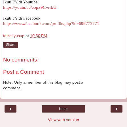
Ikuti FY di Youtube 
https://youtu.be/eopx9GvrrkU
Ikuti FY di Facebook
https://www.facebook.com/profile.php?id=699773771
faizal yusup
at
10:30 PM
Share
No comments:
Post a Comment
Note: Only a member of this blog may post a
comment.
‹
›
Home
View web version