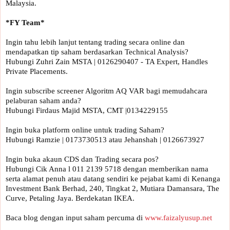
Malaysia.

Ingin tahu lebih lanjut tentang trading secara online dan 
mendapatkan tip saham berdasarkan Technical Analysis?

Hubungi Zuhri Zain MSTA | 0126290407 - TA Expert, Handles 
Private Placements.

Ingin subscribe screener Algoritm AQ VAR bagi memudahcara 
pelaburan saham anda?

Hubungi Firdaus Majid MSTA, CMT |0134229155 

Ingin buka platform online untuk trading Saham?

Hubungi Ramzie | 0173730513 atau Jehanshah | 0126673927 

Ingin buka akaun CDS dan Trading secara pos? 

Hubungi Cik Anna l 011 2139 5718 dengan memberikan nama 
serta alamat penuh atau datang sendiri ke pejabat kami di Kenanga 
Investment Bank Berhad, 240, Tingkat 2, Mutiara Damansara, The 
Curve, Petaling Jaya. Berdekatan IKEA.

Baca blog dengan input saham percuma di 
www.faizalyusup.net