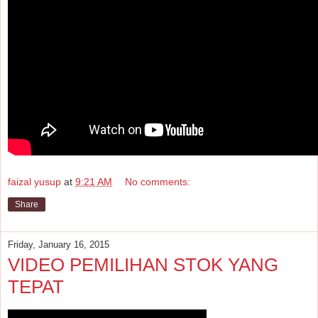
faizal yusup
at
9:21 AM
No comments:
Share
Friday, January 16, 2015
VIDEO PEMILIHAN STOK YANG
TEPAT