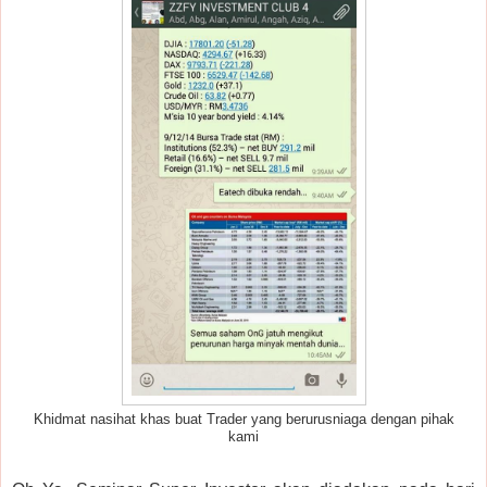
Khidmat nasihat khas buat Trader yang berurusniaga dengan pihak
kami