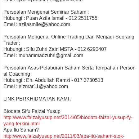
Persoalan Mengenai Seminar Saham ;
Hubungi : Puan Azila Ismail - 012 2511755
Emel : azilasmile@yahoo.com
Persoalan Mengenai Online Trading Dan Menjadi Seorang
Trader ;
Hubungi : Sifu Zuhri Zain MSTA - 012 6290407
Emel : muhammadzuhri@gmail.com
Persoalan Asas Pelaburan Saham Serta Tempahan Person
al Coaching ;
Hubungi : En. Abdullah Ramzi - 017 3730513
Emel : eizmar11@yahoo.com
LINK PERKHIDMATAN KAMI ;
Biodata Sifu Faizal Yusup
http://www.faizalyusup.net/2014/05/biodata-faizal-yusup-fy-
yang-terkini.html
Apa Itu Saham?
http://www.faizalyusup.net/2011/03/apa-itu-saham-stok-