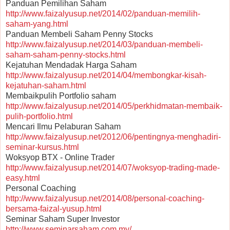
Panduan Pemilihan Saham
http://www.faizalyusup.net/2014/02/panduan-memilih-
saham-yang.html
Panduan Membeli Saham Penny Stocks
http://www.faizalyusup.net/2014/03/panduan-membeli-
saham-saham-penny-stocks.html
Kejatuhan Mendadak Harga Saham
http://www.faizalyusup.net/2014/04/membongkar-kisah-
kejatuhan-saham.html
Membaikpulih Portfolio saham
http://www.faizalyusup.net/2014/05/perkhidmatan-membaik-
pulih-portfolio.html
Mencari Ilmu Pelaburan Saham
http://www.faizalyusup.net/2012/06/pentingnya-menghadiri-
seminar-kursus.html
Woksyop BTX - Online Trader
http://www.faizalyusup.net/2014/07/woksyop-trading-made-
easy.html
Personal Coaching
http://www.faizalyusup.net/2014/08/personal-coaching-
bersama-faizal-yusup.html
Seminar Saham Super Investor
http://www.seminarsaham.com.my/