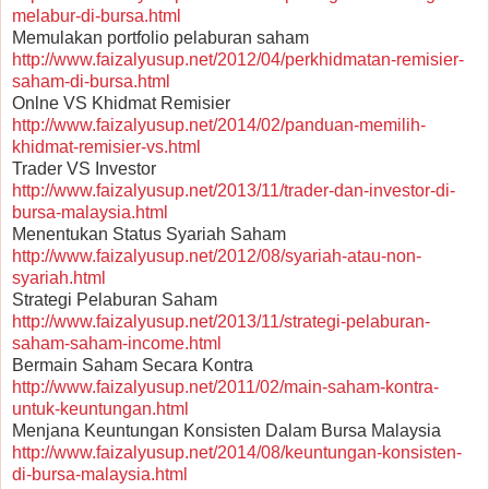
melabur-di-bursa.html
Memulakan portfolio pelaburan saham
http://www.faizalyusup.net/2012/04/perkhidmatan-remisier-
saham-di-bursa.html
Onlne VS Khidmat Remisier
http://www.faizalyusup.net/2014/02/panduan-memilih-
khidmat-remisier-vs.html
Trader VS Investor
http://www.faizalyusup.net/2013/11/trader-dan-investor-di-
bursa-malaysia.html
Menentukan Status Syariah Saham
http://www.faizalyusup.net/2012/08/syariah-atau-non-
syariah.html
Strategi Pelaburan Saham
http://www.faizalyusup.net/2013/11/strategi-pelaburan-
saham-saham-income.html
Bermain Saham Secara Kontra
http://www.faizalyusup.net/2011/02/main-saham-kontra-
untuk-keuntungan.html
Menjana Keuntungan Konsisten Dalam Bursa Malaysia
http://www.faizalyusup.net/2014/08/keuntungan-konsisten-
di-bursa-malaysia.html