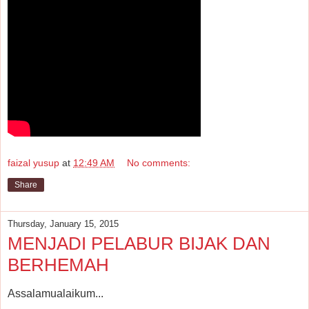
faizal yusup
at
12:49 AM
No comments:
Share
Thursday, January 15, 2015
MENJADI PELABUR BIJAK DAN
BERHEMAH
Assalamualaikum...