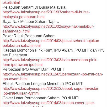
ekuiti.html
Pelaburan Saham Di Bursa Malaysia
http://www.faizalyusup.net/2011/03/saham-di-bursa-
malaysia-pelaburan.html
Saya Nak Melabur Saham Tapi…
http://www.faizalyusup.net/2011/02/saya-nak-melabur-
saham-tapi.html
Pakar Rujuk Pelaburan Saham
http://www.faizalyusup.net/2014/08/pusat-sehenti-rujukan-
pelaburan-saham.html
Kaedah Momohon Pink Form, IPO Awam, IPO MITI dan Priv
ate Placement
http://www.faizalyusup.net/2013/03/cara-memohon-pink-
form-ipo-awam-ipo.html
Perbezaan IPO Awam Dan IPO MITI
http://www.faizalyusup.net/2012/05/perbezaan-ipo-miti-dan-
ipo-awam.html
Ebook Panduan Lengkap Memohon IPO di MITI
http://www.faizalyusup.net/2012/12/ebook-super-investor-
ipo-miti-tulisan-fy.html
Cover Letter Permohonan Saham IPO di MITI
http://www.faizalyusup.net/2014/03/contoh-cover-letter-