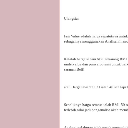
Ulangsiar
Fair Value adalah harga sepatutnya untuk s
sebagainya menggunakan Analisa Financ
Katalah harga saham ABC sekarang RM1.
undervalue dan punya potensi untuk naik
saranan Beli!
atau Harga tawaran IPO ialah 40 sen tapi
Sebaliknya harga semasa ialah RM1.50 s
terlebih nilai jadi penganalisa akan mem
Analogi pelaburan ialah untuk membeli k