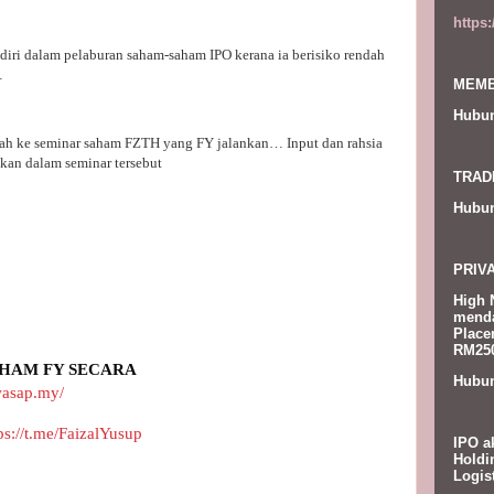
https
iri dalam pelaburan saham-saham IPO kerana ia berisiko rendah
…
MEMB
Hubun
ah ke seminar saham FZTH yang FY jalankan… Input dan rahsia
kan dalam seminar tersebut
TRAD
Hubun
PRIV
High 
menda
Place
RM250
HAM FY SECARA 
Hubun
wasap.my/
ps://t.me/FaizalYusup
IPO a
Holdi
Logis