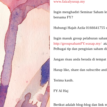
www.faizalyusup.my
Ingin menghadiri Seminar Saham le
Hubungi Hajah Azila 0166641755 un
Ingin masuk group pelaburan saha
http://groupsahamFY.wasap.my/
  a
Pelbagai tip dan pengisian saham dis
Jangan risau anda berada di tempat 
Harap like, share dan subscribe and
Terima kasih.

FY Al Haj
Berikut adalah blog-blog dan link 