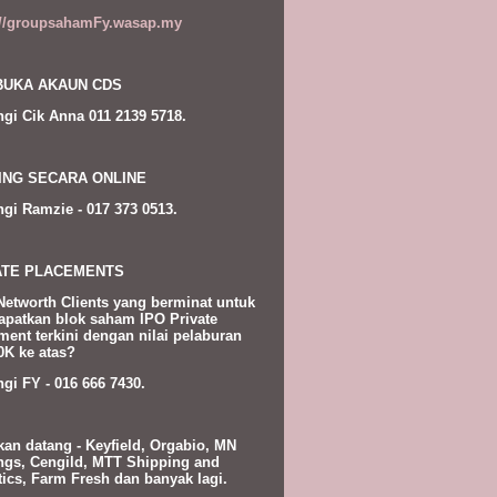
://groupsahamFy.wasap.my
UKA AKAUN CDS
gi Cik Anna 011 2139 5718.
ING SECARA ONLINE
gi Ramzie - 017 373 0513.
ATE PLACEMENTS
Networth Clients yang berminat untuk
patkan blok saham IPO Private
ment terkini dengan nilai pelaburan
K ke atas?
gi FY - 016 666 7430.
kan datang - Keyfield, Orgabio, MN
ngs, Cengild, MTT Shipping and
tics, Farm Fresh dan banyak lagi.