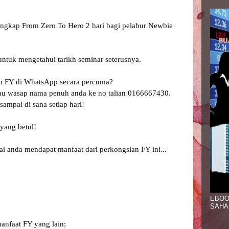
ngkap From Zero To Hero 2 hari bagi pelabur Newbie 
tuk mengetahui tarikh seminar seterusnya.

m FY di WhatsApp secara percuma? 
tau wasap nama penuh anda ke no talian 0166667430. 
ampai di sana setiap hari!

yang betul!

ai anda mendapat manfaat dari perkongsian FY ini... 

EBOO
SAHA
manfaat FY yang lain;