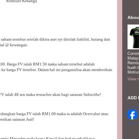
Remisier Kenanga
Abou
aham tersebut setelah dikira aset syt ditolak liabiliti, hutang dan
ial @ kewangan.
Commi
Malay
Remis
00. Harga FV ialah RM1.50 maka saham tersebut adalah
buah 
 ke harga FV tersebut. Dalam hal ini penganalisa akan memberikan
Motiva
View m
 FV ialah 48 sen maka reseacher akan bagi saranan Subscribe!
ADD 
Faizal 
edangkan harga FV ialah RM1.00 maka ia adalah Overvalue atau
berikan saranan Jual!
Create
ereta Mercedes pada harga Kancil dan bukan sebaliknya...