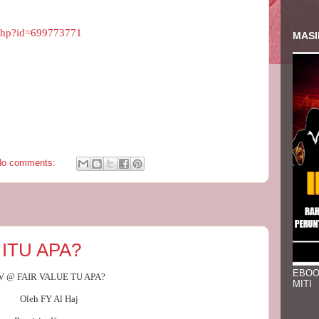
.php?id=699773771
MASI
No comments:
 ITU APA?
EBOO
V @ FAIR VALUE TU APA?
MITI
Oleh FY Al Haj