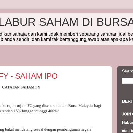
ELABUR SAHAM DI BURS
idikan sahaja dan kami tidak memberi sebarang saranan jual b
 anda sendiri dan kami tak bertanggungjawab atas apa-apa k
Searc
Y - SAHAM IPO
CATATAN SAHAM FY
BERI
ke tujuh-tujuh IPO yang disenarai dalam Bursa Malaysia bagi
serendah 15% hingga setinggi 400%!
JOIN
Hubun
ang bakal mendatang sesuai dengan pembangunan negara!
atau t