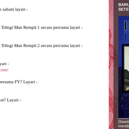
BARU
SETE
 saham layari -
 Trilogi Man Rempit 1 secara percuma layari -
 Trilogi Man Rempit 2 secara percuma layari - 
ari -
.com/
bersama FY? Layari -
at? Layari -
Downlo
menda