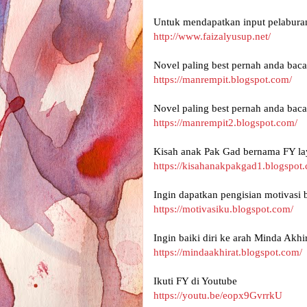
Untuk mendapatkan input pelaburan
http://www.faizalyusup.net/
Novel paling best pernah anda baca
https://manrempit.blogspot.com/
Novel paling best pernah anda baca
https://manrempit2.blogspot.com/
Kisah anak Pak Gad bernama FY lay
https://kisahanakpakgad1.blogspot
Ingin dapatkan pengisian motivasi 
https://motivasiku.blogspot.com/
Ingin baiki diri ke arah Minda Akhir
https://mindaakhirat.blogspot.com/
Ikuti FY di Youtube 
https://youtu.be/eopx9GvrrkU