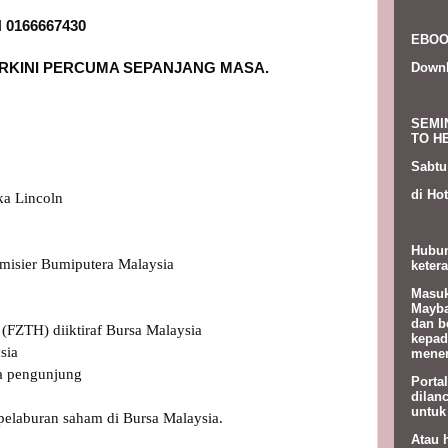
EBOO
Down
SEMI
TO HE
Sabtu
di Hot
a Lincoln

Hubun
misier Bumiputera Malaysia

ketera
Masuk
Mayba
dan b
FZTH) diiktiraf Bursa Malaysia

kepad
ia 

menem
a pengunjung

Porta
dilan
untuk
elaburan saham di Bursa Malaysia.

Atau 