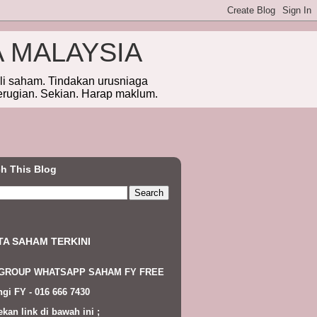
A MALAYSIA
eli saham. Tindakan urusniaga
erugian. Sekian. Harap maklum.
h This Blog
TA SAHAM TERKINI
 GROUP WHATSAPP SAHAM FY FREE
gi FY - 016 666 7430
ekan link di bawah ini ;