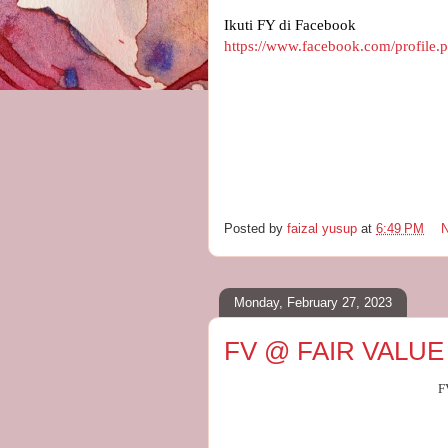
Ikuti FY di Facebook
https://www.facebook.com/profile
Posted by
faizal yusup
at
6:49 PM
Monday, February 27, 2023
FV @ FAIR VALUE
F