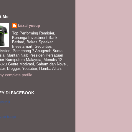
t Me
faizal yusup
Top Performing Remisier,
Kenanga Investment Bank
Berhad, Bekas Speaker
Investsmart, Securities
ssion, Pemenang 7 Anugerah Bursa
sia, Mantan Naib Presiden Persatuan
ier Bumiputera Malaysia, Menulis 12
buku Genre Motivasi, Saham dan Novel,
tor, Blogger, Youtuber, Hamba Allah.
y complete profile
FY DI FACEBOOK
Yusup II
 your badge