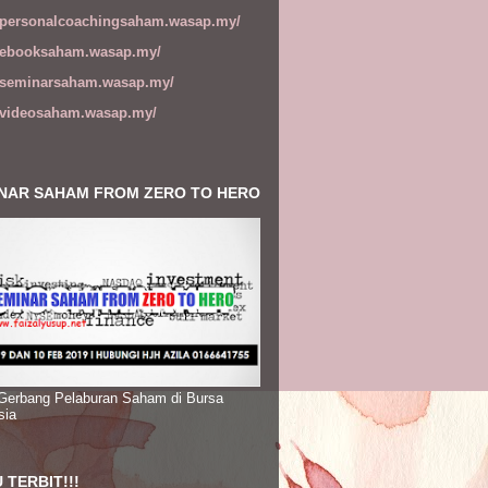
//personalcoachingsaham.wasap.my/
//ebooksaham.wasap.my/
//seminarsaham.wasap.my/
//videosaham.wasap.my/
NAR SAHAM FROM ZERO TO HERO
 Gerbang Pelaburan Saham di Bursa
sia
 TERBIT!!!