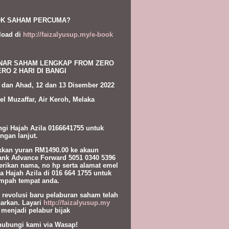
K SAHAM PERCUMA?
load di
http://faizalyusup.my/e-book
NAR SAHAM LENGKAP FROM ZERO
RO 2 HARI DI BANGI
 dan Ahad, 12 dan 13 Disember 2022
el Muzaffar, Air Keroh, Melaka
gi Hajah Azila 0166641755 untuk
ngan lanjut.
kan yuran RM1490.00 ke akaun
nk Advance Forward 5051 0340 5396
erikan nama, no hp serta alamat emel
a Hajah Azila di 016 664 1755 untuk
pah tempat anda.
l revolusi baru pelaburan saham telah
carkan. Layari
http://faizalyusup.my
 menjadi pelabur bijak
hubungi kami via Wasap!