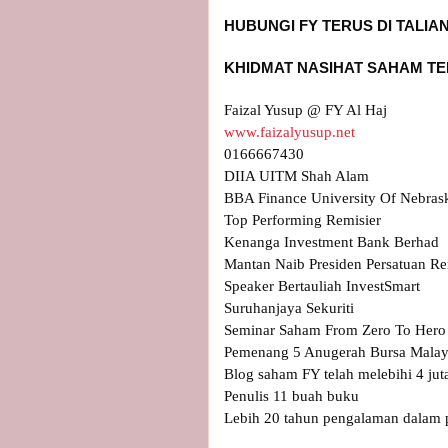
www.faizalyusup.net
0166667430

DIIA UITM Shah Alam

BBA Finance University Of Nebrask
Top Performing Remisier 

Kenanga Investment Bank Berhad

Mantan Naib Presiden Persatuan Re
Speaker Bertauliah InvestSmart

Suruhanjaya Sekuriti

Seminar Saham From Zero To Hero (
Pemenang 5 Anugerah Bursa Malays
Blog saham FY telah melebihi 4 jut
Penulis 11 buah buku

Lebih 20 tahun pengalaman dalam p