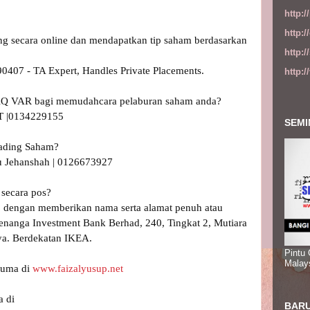
http:
http:
ding secara online dan mendapatkan tip saham berdasarkan 
http:
407 - TA Expert, Handles Private Placements.

http:
m AQ VAR bagi memudahcara pelaburan saham anda?

 |0134229155 

SEMI
rading Saham?

 Jehanshah | 0126673927 

ecara pos? 

 dengan memberikan nama serta alamat penuh atau 
Kenanga Investment Bank Berhad, 240, Tingkat 2, Mutiara 
ya. Berdekatan IKEA.

Pintu
Malay
uma di 
www.faizalyusup.net
BARU