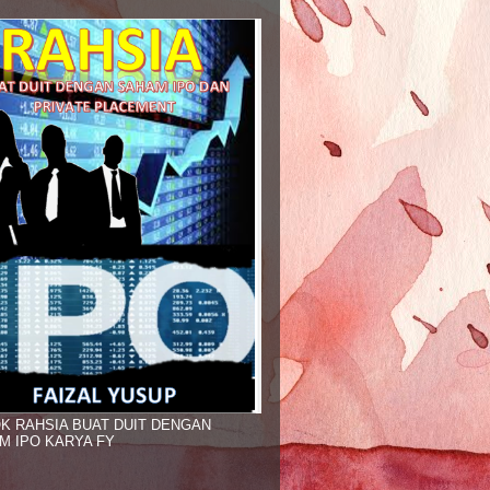
K RAHSIA BUAT DUIT DENGAN
M IPO KARYA FY