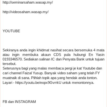
http://seminarsaham.wasap.my/
http://videosaham.wasap.my/
YOUTUBE
Sekiranya anda ingin khidmat nasihat secara bersemuka 4 mata 
atau ingin membuka akaun CDS pula hubungi En Yasin 
0193346570. Sediakan salinan IC dan Penyata Bank untuk tujuan 
tersebut.
Seterusnya bagi yang malas membaca pergi je kat Youtube dan 
cari channel Faizal Yusup. Banyak video saham yang telah FY 
muatnaik di sana. Plihlah topik apa yang hendak anda tonton. 
Layari - https://youtu.be/eopx9GvrrkU untuk menontonnya.
FB dan INSTAGRAM