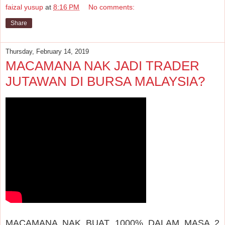
faizal yusup
at
8:16 PM
No comments:
Share
Thursday, February 14, 2019
MACAMANA NAK JADI TRADER
JUTAWAN DI BURSA MALAYSIA?
MACAMANA NAK BUAT 1000% DALAM MASA 2