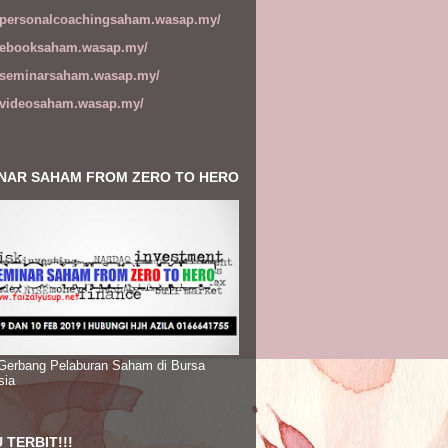
//personalcoachingsaham.wasap.my/
//ebooksaham.wasap.my/
//seminarsaham.wasap.my/
//videosaham.wasap.my/
NAR SAHAM FROM ZERO TO HERO
 Gerbang Pelaburan Saham di Bursa
sia
 TERBIT!!!