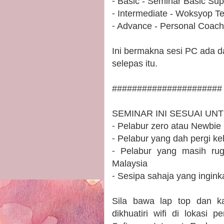
⁃ Basic - Seminar Basic Sup
⁃ Intermediate - Woksyop T
⁃ Advance - Personal Coach
Ini bermakna sesi PC ada da
selepas itu.
######################
SEMINAR INI SESUAI UNT
⁃ Pelabur zero atau Newbie
⁃ Pelabur yang dah pergi kel
⁃ Pelabur yang masih ru
Malaysia
⁃ Sesipa sahaja yang ingi
Sila bawa lap top dan k
dikhuatiri wifi di lokasi