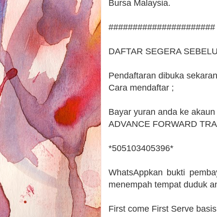
Bursa Malaysia.
######################
DAFTAR SEGERA SEBELU
Pendaftaran dibuka sekaran
Cara mendaftar ;
Bayar yuran anda ke akau
ADVANCE FORWARD TRA
*505103405396*
WhatsAppkan bukti pembay
menempah tempat duduk and
First come First Serve basis