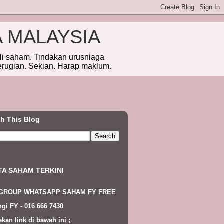
A MALAYSIA
eli saham. Tindakan urusniaga
erugian. Sekian. Harap maklum.
h This Blog
TA SAHAM TERKINI
 GROUP WHATSAPP SAHAM FY FREE
gi FY - 016 666 7430
ekan link di bawah ini ;