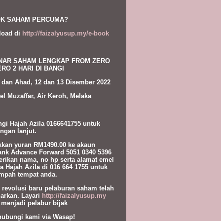
K SAHAM PERCUMA?
load di
http://faizalyusup.my/e-book
NAR SAHAM LENGKAP FROM ZERO
RO 2 HARI DI BANGI
 dan Ahad, 12 dan 13 Disember 2022
el Muzaffar, Air Keroh, Melaka
gi Hajah Azila 0166641755 untuk
ngan lanjut.
kan yuran RM1490.00 ke akaun
nk Advance Forward 5051 0340 5396
erikan nama, no hp serta alamat emel
a Hajah Azila di 016 664 1755 untuk
pah tempat anda.
l revolusi baru pelaburan saham telah
carkan. Layari
http://faizalyusup.my
 menjadi pelabur bijak
hubungi kami via Wasap!