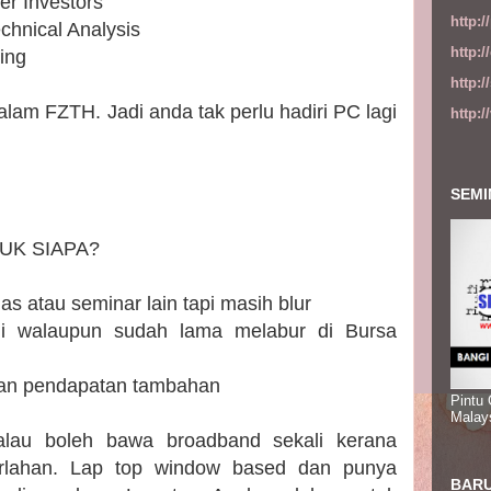
er Investors
http:
echnical Analysis
http:
ing
http:
lam FZTH. Jadi anda tak perlu hadiri PC lagi
http:
SEMI
UK SIAPA?
as atau seminar lain tapi masih blur
gi walaupun sudah lama melabur di Bursa
nkan pendapatan tambahan
Pintu
Malay
alau boleh bawa broadband sekali kerana
 perlahan. Lap top window based dan punya
BARU