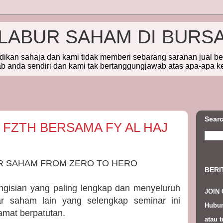
ELABUR SAHAM DI BURS
idikan sahaja dan kami tidak memberi sebarang saranan jual b
 anda sendiri dan kami tak bertanggungjawab atas apa-apa k
Searc
 FZTH BERSAMA FY AL HAJ
AR SAHAM FROM ZERO TO HERO
BERI
gisian yang paling lengkap dan menyeluruh
JOIN
ar saham lain yang selengkap seminar ini
Hubun
mat berpatutan.
atau t