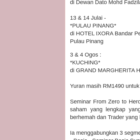
di Dewan Dato Mohd Fadzi
13 & 14 Julai -
*PULAU PINANG*
di HOTEL IXORA Bandar Pe
Pulau Pinang
3 & 4 Ogos :
*KUCHING*
di GRAND MARGHERITA 
Yuran masih RM1490 untuk 
Seminar From Zero to Hero
saham yang lengkap yang
berhemah dan Trader yang bi
Ia menggabungkan 3 segm