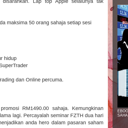
r disarankan. Lap top Apple selalunya tak
da maksima 50 orang sahaja setiap sesi
r hidup
 SuperTrader
rading dan Online percuma.
 promosi RM1490.00 sahaja. Kemungkinan
EBOO
 lama lagi. Percayalah seminar FZTH dua hari
SAHA
menjadikan anda hero dalam pasaran saham