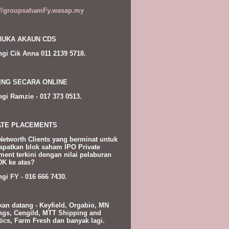
://groupsahamFy.wasap.my
UKA AKAUN CDS
gi Cik Anna 011 2139 5718.
ING SECARA ONLINE
gi Ramzie - 017 373 0513.
ATE PLACEMENTS
Networth Clients yang berminat untuk
patkan blok saham IPO Private
ment terkini dengan nilai pelaburan
K ke atas?
gi FY - 016 666 7430.
kan datang - Keyfield, Orgabio, MN
ngs, Cengild, MTT Shipping and
tics, Farm Fresh dan banyak lagi.