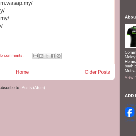
ham.wasap.my/
y/
Abou
.my/
y/
Commi
No comments:
Malay
Remis
buah 
Motiva
Home
Older Posts
View m
ubscribe to:
Posts (Atom)
ADD 
Faizal 
Create