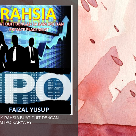
K RAHSIA BUAT DUIT DENGAN
M IPO KARYA FY