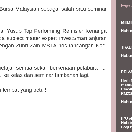
https
 Bursa Malaysia i sebagai salah satu seminar
MEMB
zal Yusup Top Performing Remisier Kenanga
Hubun
a subject matter expert InvestSmart anjuran
dengan Zuhri Zain MSTA hos rancangan Nadi
TRAD
Hubun
belajar semua sekali berkenaan pelaburan di
PRIV
lu ke kelas dan seminar tambahan lagi.
High 
menda
Place
 tempat yang betul!
RM250
Hubun
IPO a
Holdi
Logis