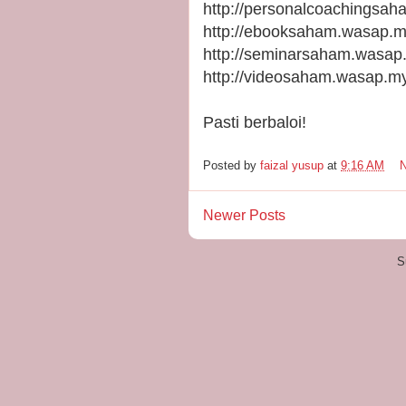
http://personalcoachingsa
http://ebooksaham.wasap.m
http://seminarsaham.wasap
http://videosaham.wasap.m
Pasti berbaloi!
Posted by
faizal yusup
at
9:16 AM
Newer Posts
S