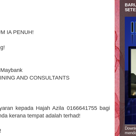
BARU
SETE
M IA PENUH!
g!
n Maybank
INING AND CONSULTANTS
aran kepada Hajah Azila 0166641755 bagi
a kerana tempat adalah terhad!
Downlo
!
menda