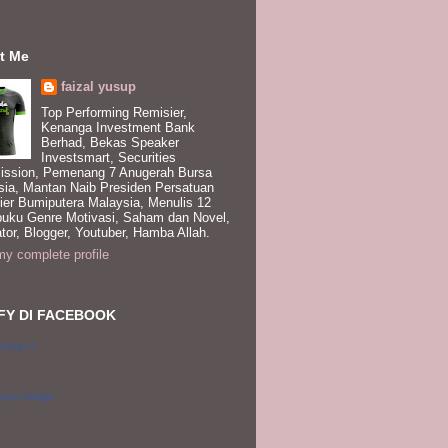
t Me
faizal yusup
Top Performing Remisier,
Kenanga Investment Bank
Berhad, Bekas Speaker
Investsmart, Securities
ssion, Pemenang 7 Anugerah Bursa
sia, Mantan Naib Presiden Persatuan
ier Bumiputera Malaysia, Menulis 12
buku Genre Motivasi, Saham dan Novel,
tor, Blogger, Youtuber, Hamba Allah.
y complete profile
FY DI FACEBOOK
Yusup II
 your badge