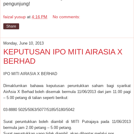
pengunjung!
faizal yusup
at
4:16 PM
No comments:
Share
Monday, June 10, 2013
KEPUTUSAN IPO MITI AIRASIA X
BERHAD
IPO MITI AIRASIA X BERHAD
Dimaklumkan bahawa keputusan peruntukkan saham bagi syarikat
AirAsia X Berhad boleh disemak bermula 11/06/2013 dari jam 11.00 pagi
– 5.00 petang di talian seperti berikut:
03-8880 5025/5063/5077/5185/5180/5042
Surat peruntukkan boleh diambil di MITI Putrajaya pada 11/06/2013
bermula jam 2.00 petang – 5.00 petang.
Surat peruntukkan yang tidak diambil, akan dihantar melalui pos.