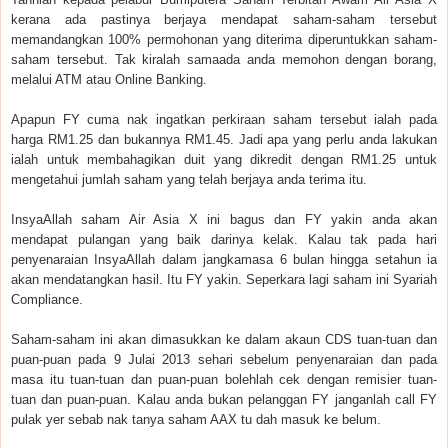
kerana ada pastinya berjaya mendapat saham-saham tersebut
memandangkan 100% permohonan yang diterima diperuntukkan saham-
saham tersebut. Tak kiralah samaada anda memohon dengan borang,
melalui ATM atau Online Banking.
Apapun FY cuma nak ingatkan perkiraan saham tersebut ialah pada
harga RM1.25 dan bukannya RM1.45. Jadi apa yang perlu anda lakukan
ialah untuk membahagikan duit yang dikredit dengan RM1.25 untuk
mengetahui jumlah saham yang telah berjaya anda terima itu.
InsyaAllah saham Air Asia X ini bagus dan FY yakin anda akan
mendapat pulangan yang baik darinya kelak. Kalau tak pada hari
penyenaraian InsyaAllah dalam jangkamasa 6 bulan hingga setahun ia
akan mendatangkan hasil. Itu FY yakin. Seperkara lagi saham ini Syariah
Compliance.
Saham-saham ini akan dimasukkan ke dalam akaun CDS tuan-tuan dan
puan-puan pada 9 Julai 2013 sehari sebelum penyenaraian dan pada
masa itu tuan-tuan dan puan-puan bolehlah cek dengan remisier tuan-
tuan dan puan-puan. Kalau anda bukan pelanggan FY janganlah call FY
pulak yer sebab nak tanya saham AAX tu dah masuk ke belum.