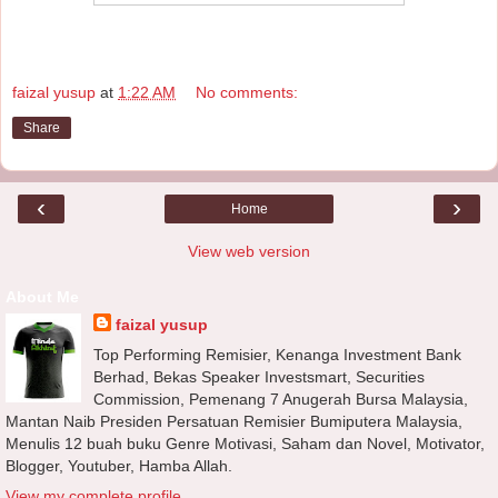
faizal yusup
at
1:22 AM
No comments:
Share
‹
›
Home
View web version
About Me
faizal yusup
Top Performing Remisier, Kenanga Investment Bank
Berhad, Bekas Speaker Investsmart, Securities
Commission, Pemenang 7 Anugerah Bursa Malaysia,
Mantan Naib Presiden Persatuan Remisier Bumiputera Malaysia,
Menulis 12 buah buku Genre Motivasi, Saham dan Novel, Motivator,
Blogger, Youtuber, Hamba Allah.
View my complete profile