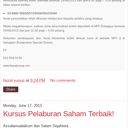
Resources Berhad boleh disemak bermula 24/06/2013 dari jam 9.00 pagi – 5.00 petang di
talian seperti berikut:
03-8880 5063/5073/5068/5042/5090
Surat peruntukkan telah dihantar melalui pos kepada pelabur yang berjaya.
Walau bagaimanapun, salinan surat peruntukkan boleh diperolehi di MITI Putrajaya bermula
24/06/2013 dari jam 11.00 pagi – 5.00 petang.
Dokumen pembayaran dan Surat Akuterima boleh dimuat turun di website MITI (
) di
bahagian Bumiputera Special Shares.
FY
012 654 0130
www.faizalyusup.net
faizal yusup
at
9:24 PM
No comments:
Share
Monday, June 17, 2013
Kursus Pelaburan Saham Terbaik!
Assalamualaikum dan Salam Sejahtera...