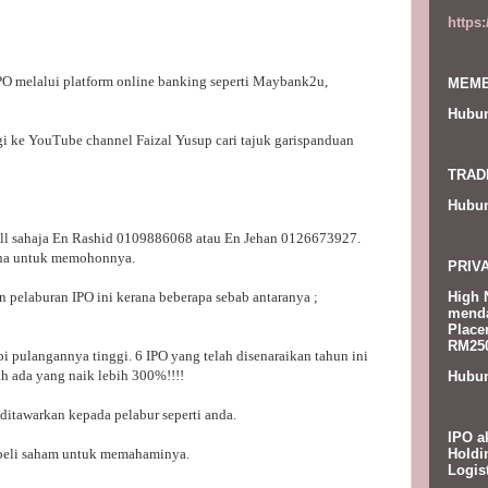
https
O melalui platform online banking seperti Maybank2u,
MEMB
Hubun
gi ke YouTube channel Faizal Yusup cari tajuk garispanduan
TRAD
Hubun
all sahaja En Rashid 0109886068 atau En Jehan 0126673927.
ana untuk memohonnya.
PRIV
High 
pelaburan IPO ini kerana beberapa sebab antaranya ;
menda
Place
RM250
pi pulangannya tinggi. 6 IPO yang telah disenaraikan tahun ini
 ada yang naik lebih 300%!!!!
Hubun
ditawarkan kepada pelabur seperti anda.
IPO a
Holdi
l beli saham untuk memahaminya.
Logis