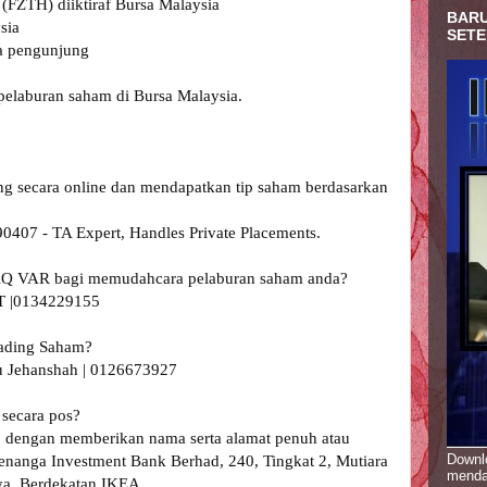
FZTH) diiktiraf Bursa Malaysia

BARU
ia 

SETE
a pengunjung

elaburan saham di Bursa Malaysia.

ding secara online dan mendapatkan tip saham berdasarkan 
407 - TA Expert, Handles Private Placements.

m AQ VAR bagi memudahcara pelaburan saham anda?

 |0134229155 

rading Saham?

 Jehanshah | 0126673927 

ecara pos? 

 dengan memberikan nama serta alamat penuh atau 
Downlo
Kenanga Investment Bank Berhad, 240, Tingkat 2, Mutiara 
menda
ya. Berdekatan IKEA.
