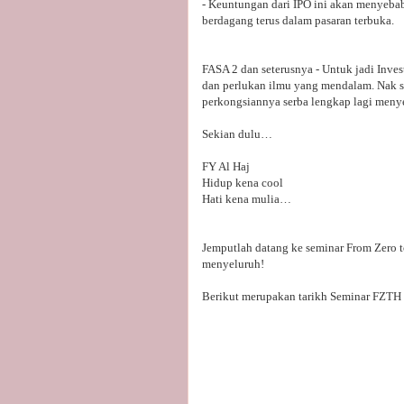
- Keuntungan dari IPO ini akan menyebab
berdagang terus dalam pasaran terbuka.
FASA 2 dan seterusnya - Untuk jadi Invest
dan perlukan ilmu yang mendalam. Nak 
perkongsiannya serba lengkap lagi meny
Sekian dulu…
FY Al Haj
Hidup kena cool
Hati kena mulia…
Jemputlah datang ke seminar From Zero 
menyeluruh!
Berikut merupakan tarikh Seminar FZTH u