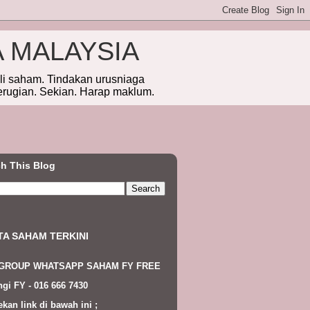
A MALAYSIA
eli saham. Tindakan urusniaga
erugian. Sekian. Harap maklum.
h This Blog
TA SAHAM TERKINI
 GROUP WHATSAPP SAHAM FY FREE
gi FY - 016 666 7430
ekan link di bawah ini ;