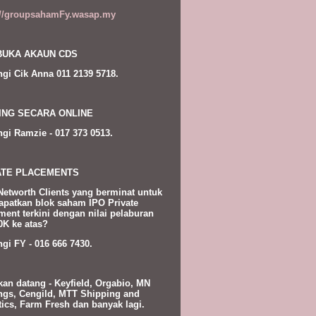
://groupsahamFy.wasap.my
UKA AKAUN CDS
gi Cik Anna 011 2139 5718.
ING SECARA ONLINE
gi Ramzie - 017 373 0513.
ATE PLACEMENTS
Networth Clients yang berminat untuk
patkan blok saham IPO Private
ment terkini dengan nilai pelaburan
K ke atas?
gi FY - 016 666 7430.
kan datang - Keyfield, Orgabio, MN
ngs, Cengild, MTT Shipping and
tics, Farm Fresh dan banyak lagi.