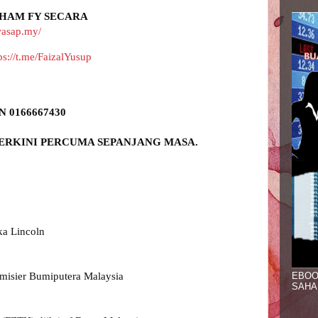
HAM FY SECARA 
wasap.my/
ps://t.me/FaizalYusup
a Lincoln

EBOO
misier Bumiputera Malaysia

SAHA