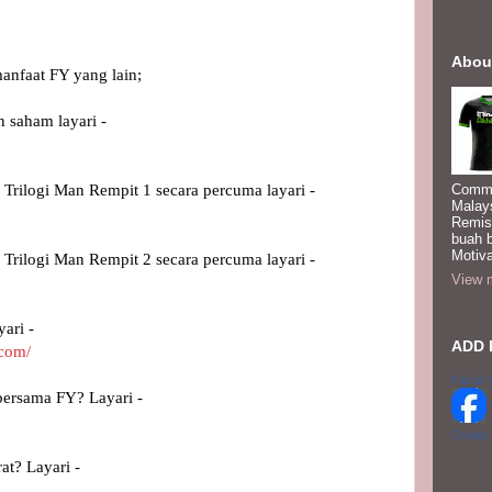
Abou
manfaat FY yang lain;
 saham layari -
 Trilogi Man Rempit 1 secara percuma layari -
Commi
Malay
Remis
buah 
Motiva
 Trilogi Man Rempit 2 secara percuma layari - 
View m
ari -
ADD 
.com/
Faizal 
bersama FY? Layari -
Create
at? Layari -