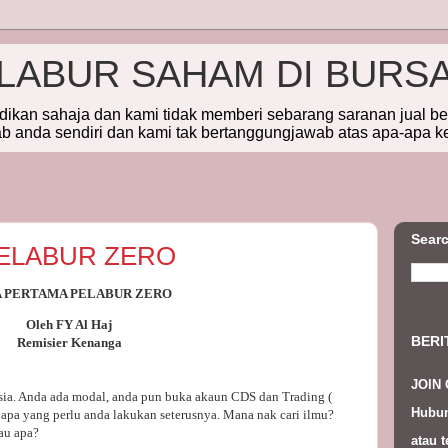
ELABUR SAHAM DI BURS
idikan sahaja dan kami tidak memberi sebarang saranan jual b
 anda sendiri dan kami tak bertanggungjawab atas apa-apa k
Searc
ELABUR ZERO
A PERTAMA PELABUR ZERO
Oleh FY Al Haj
BERI
Remisier Kenanga
JOIN
ia. Anda ada modal, anda pun buka akaun CDS dan Trading (
Hubun
apa yang perlu anda lakukan seterusnya. Mana nak cari ilmu?
tau apa?
atau t