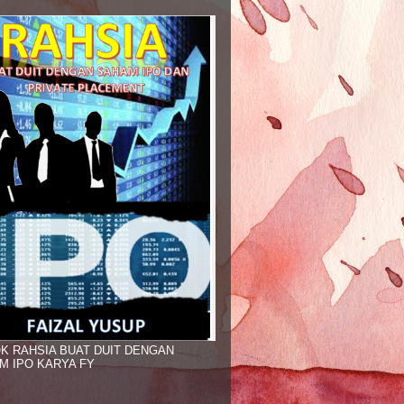
K RAHSIA BUAT DUIT DENGAN
M IPO KARYA FY