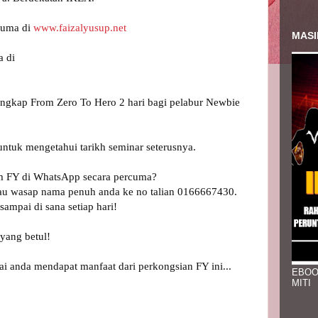
uma di 
www.faizalyusup.net
MASI
ngkap From Zero To Hero 2 hari bagi pelabur Newbie 
tuk mengetahui tarikh seminar seterusnya.

m FY di WhatsApp secara percuma? 
tau wasap nama penuh anda ke no talian 0166667430. 
ampai di sana setiap hari!

yang betul!

ai anda mendapat manfaat dari perkongsian FY ini... 

EBOO
MITI