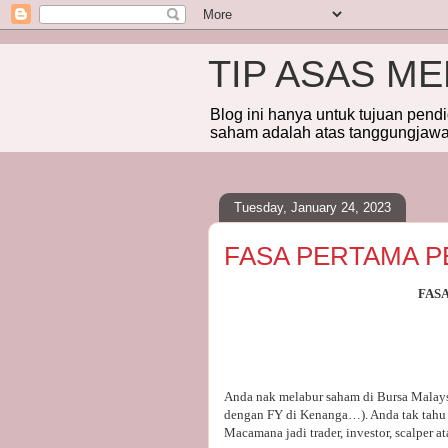
TIP ASAS M
Blog ini hanya untuk tujuan pend
saham adalah atas tanggungjawab
Tuesday, January 24, 2023
FASA PERTAMA P
FAS
Anda nak melabur saham di Bursa Malays
dengan FY di Kenanga…). Anda tak tahu 
Macamana jadi trader, investor, scalper a