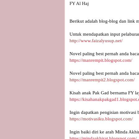
FY Al Haj
Berikut adalah blog-blog dan link 
Untuk mendapatkan input pelaburan
http://www.faizalyusup.net/
Novel paling best pernah anda baca
https://manrempit.blogspot.com/
Novel paling best pernah anda baca
https://manrempit2.blogspot.com/
Kisah anak Pak Gad bernama FY lay
https://kisahanakpakgad1.blogspot
Ingin dapatkan pengisian motivasi 
https://motivasiku.blogspot.com/
Ingin baiki diri ke arah Minda Akhir
https://mindaakhirat.blogspot.com/