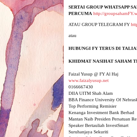
SERTAI GROUP WHATSAPP SA
PERCUMA
http://groupsahamFY.
ATAU GROUP TELEGRAM FY 
htt
www.faizalyusup.net
0166667430

DIIA UITM Shah Alam

BBA Finance University Of Nebrask
Top Performing Remisier 

Kenanga Investment Bank Berhad

Mantan Naib Presiden Persatuan Re
Speaker Bertauliah InvestSmart

Suruhanjaya Sekuriti
