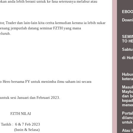
kan anda lebih berani untuk ke fasa seterusnya melabur atau
EBOO
Down
or, Trader dan lain-lain kita cerita kemudian kerana ia lebih sukar
senang jemputlah datang seminar FZTH yang mana
eluruh.
SEMI
TO HE
Sabtu
di Hot
Hubun
ketera
to Hero bersama FY untuk menimba ilmu saham ini secara
Masuk
Mayba
dan b
ntuk sesi Januari dan Februari 2023.
kepad
menem
Porta
FZTH NILAI
dilan
untuk
Tarikh : 6 & 7 Feb 2023
(Isnin & Selasa)
Atau 