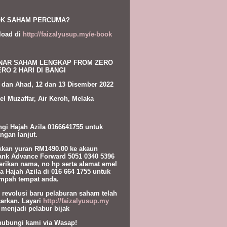
K SAHAM PERCUMA?
load di
http://faizalyusup.my/e-book
NAR SAHAM LENGKAP FROM ZERO
RO 2 HARI DI BANGI
 dan Ahad, 12 dan 13 Disember 2022
el Muzaffar, Air Keroh, Melaka
gi Hajah Azila 0166641755 untuk
ngan lanjut.
kan yuran RM1490.00 ke akaun
nk Advance Forward 5051 0340 5396
erikan nama, no hp serta alamat emel
a Hajah Azila di 016 664 1755 untuk
pah tempat anda.
l revolusi baru pelaburan saham telah
carkan. Layari
http://faizalyusup.my
 menjadi pelabur bijak
hubungi kami via Wasap!