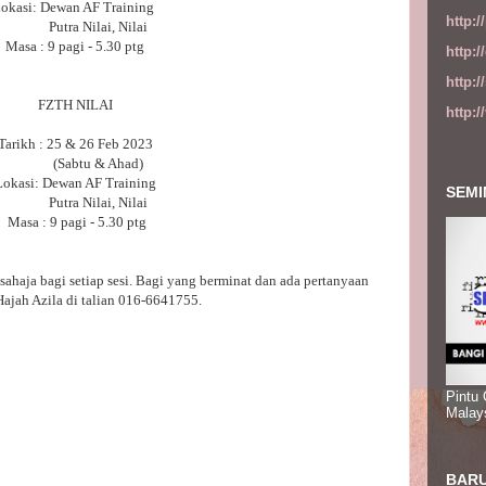
okasi: Dewan AF Training
http:
Putra Nilai, Nilai
Masa : 9 pagi - 5.30 ptg
http:
http:
FZTH NILAI
http:
Tarikh : 25 & 26 Feb 2023
(Sabtu & Ahad)
Lokasi: Dewan AF Training
SEMI
Putra Nilai, Nilai
Masa : 9 pagi - 5.30 ptg
sahaja bagi setiap sesi. Bagi yang berminat dan ada pertanyaan
jah Azila di talian 016-6641755.
Pintu
Malay
BARU