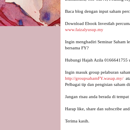
Baca blog dengan input saham perc
www.faizalyusup.my
Ingin menghadiri Seminar Saham le
Hubungi Hajah Azila 0166641755 un
Ingin masuk group pelaburan saha
http://groupsahamFY.wasap.my/
  a
Pelbagai tip dan pengisian saham dis
Jangan risau anda berada di tempat 
Harap like, share dan subscribe and
Terima kasih.
