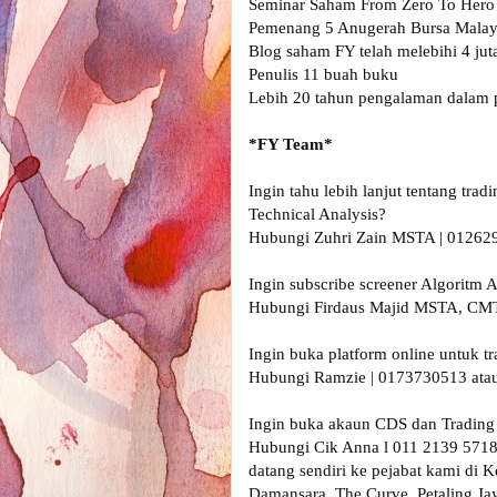
Seminar Saham From Zero To Hero (
Pemenang 5 Anugerah Bursa Malays
Blog saham FY telah melebihi 4 jut
Penulis 11 buah buku

Lebih 20 tahun pengalaman dalam p
Ingin tahu lebih lanjut tentang tra
Technical Analysis?

Hubungi Zuhri Zain MSTA | 0126290
Ingin subscribe screener Algorit
Hubungi Firdaus Majid MSTA, CMT
Ingin buka platform online untuk t
Hubungi Ramzie | 0173730513 atau
Ingin buka akaun CDS dan Trading s
Hubungi Cik Anna l 011 2139 5718
datang sendiri ke pejabat kami di 
Damansara, The Curve, Petaling Ja