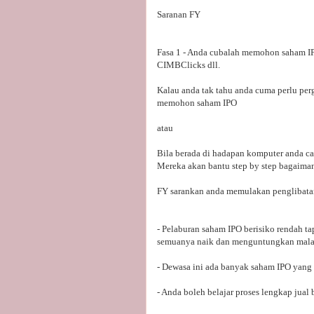
Saranan FY
Fasa 1 - Anda cubalah memohon saham IP
CIMBClicks dll.
Kalau anda tak tahu anda cuma perlu per
memohon saham IPO
atau
Bila berada di hadapan komputer anda c
Mereka akan bantu step by step bagaim
FY sarankan anda memulakan penglibatan 
- Pelaburan saham IPO berisiko rendah ta
semuanya naik dan menguntungkan malah
- Dewasa ini ada banyak saham IPO yang 
- Anda boleh belajar proses lengkap jua