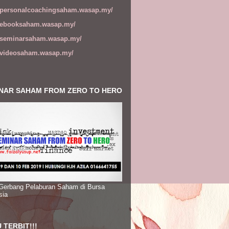
//personalcoachingsaham.wasap.my/
//ebooksaham.wasap.my/
//seminarsaham.wasap.my/
//videosaham.wasap.my/
NAR SAHAM FROM ZERO TO HERO
 Gerbang Pelaburan Saham di Bursa
sia
 TERBIT!!!