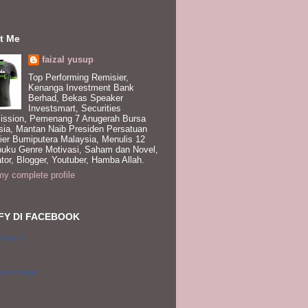
t Me
faizal yusup
Top Performing Remisier,
Kenanga Investment Bank
Berhad, Bekas Speaker
Investsmart, Securities
ssion, Pemenang 7 Anugerah Bursa
sia, Mantan Naib Presiden Persatuan
ier Bumiputera Malaysia, Menulis 12
buku Genre Motivasi, Saham dan Novel,
tor, Blogger, Youtuber, Hamba Allah.
y complete profile
FY DI FACEBOOK
Yusup II
 your badge