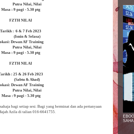
Putra Nilai, Nilai
Masa : 9 pagi - 5.30 ptg
FZTH NILAI
Tarikh : 6 & 7 Feb 2023
(Isnin & Selasa)
okasi: Dewan AF Training
Putra Nilai, Nilai
Masa : 9 pagi - 5.30 ptg
FZTH NILAI
Tarikh : 25 & 26 Feb 2023
(Sabtu & Ahad)
okasi: Dewan AF Training
Putra Nilai, Nilai
Masa : 9 pagi - 5.30 ptg
sahaja bagi setiap sesi. Bagi yang berminat dan ada pertanyaan
jah Azila di talian 016-6641755.
EBOO
SAHA