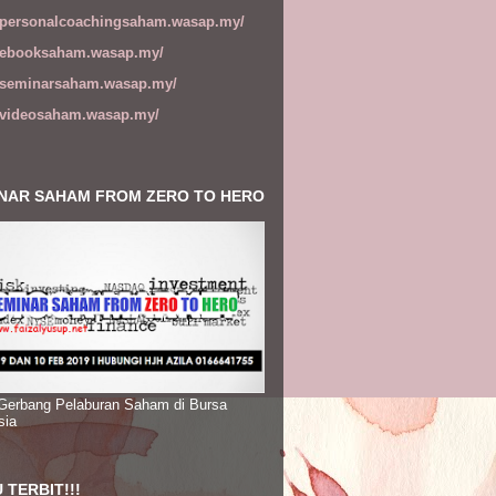
//personalcoachingsaham.wasap.my/
//ebooksaham.wasap.my/
//seminarsaham.wasap.my/
//videosaham.wasap.my/
NAR SAHAM FROM ZERO TO HERO
 Gerbang Pelaburan Saham di Bursa
sia
 TERBIT!!!