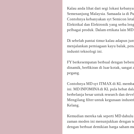
Kalau anda lihat dari segi lokasi kebanya
Semenanjung Malaysia. Samaada ia di Pu
Contohnya kebanyakan syt Semicon letak
Elektrikal dan Elektronik yang serba le
pelbagai produk. Dalam ertikata lain MD s
Di sebelah pantai timur kalau adapun jum
menjalankan perniagaan kayu balak, pena
industri teknologi ini.
FY berkesempatan berbual dengan beber
dinamik, berfikiran di luar kotak, sangat
pegang.
Contohnya MD syt ITMAX di KL membangu
ini. MD INFOMINA di KL pula hebat da
berbelanja besar untuk research dan de
Mengilang filter untuk kegunaan industr
Kelang.
Kemudian mereka tak seperti MD dahulu
zaman moden ini menunjukkan dengan tel
dengan berbuat demikian harga saham me