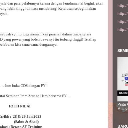
ysia dan para pelaburnya kerana dengan Fundamental begini, akan
http:
ang lebih tinggi di masa mendatang! Ketelusan sebegini akan
http:
ysia.
http:
http:
sebuah syt itu juga memainkan peranan dalam timbangtara
MD yang power yang boleh bawa syt itu terbang tinggi! Tersilap
 pelaburan kita sama-sama dengannya.
SEMI
 kan… Jom buka CDS dengan FY!
ertai Seminar From Zero to Hero bersama FY…
Pintu
FZTH NILAI
Malay
arikh : 28 & 29 Jan 2023
(Sabtu & Ahad)
BARU
okasi: Dewan AF Training