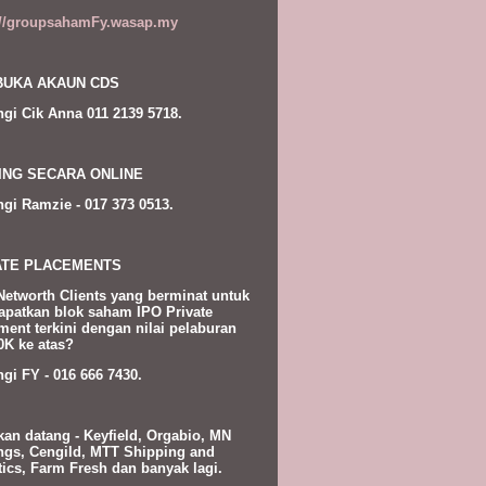
://groupsahamFy.wasap.my
UKA AKAUN CDS
gi Cik Anna 011 2139 5718.
ING SECARA ONLINE
gi Ramzie - 017 373 0513.
ATE PLACEMENTS
Networth Clients yang berminat untuk
patkan blok saham IPO Private
ment terkini dengan nilai pelaburan
K ke atas?
gi FY - 016 666 7430.
kan datang - Keyfield, Orgabio, MN
ngs, Cengild, MTT Shipping and
tics, Farm Fresh dan banyak lagi.