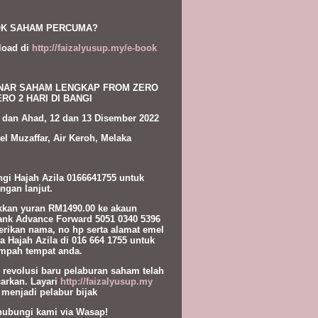
K SAHAM PERCUMA?
load di
http://faizalyusup.my/e-book
NAR SAHAM LENGKAP FROM ZERO
RO 2 HARI DI BANGI
 dan Ahad, 12 dan 13 Disember 2022
el Muzaffar, Air Keroh, Melaka
gi Hajah Azila 0166641755 untuk
ngan lanjut.
kan yuran RM1490.00 ke akaun
nk Advance Forward 5051 0340 5396
erikan nama, no hp serta alamat emel
a Hajah Azila di 016 664 1755 untuk
pah tempat anda.
l revolusi baru pelaburan saham telah
carkan. Layari
http://faizalyusup.my
 menjadi pelabur bijak
hubungi kami via Wasap!