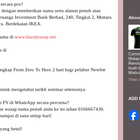
ecara pos? 

 dengan memberikan nama serta alamat penuh atau 
Kenanga Investment Bank Berhad, 240, Tingkat 2, Mutiara 
Abou
ya. Berdekatan IKEA.

uma di 
www.faizalyusup.net
Commi
Malay
Remis
buah 
ngkap From Zero To Hero 2 hari bagi pelabur Newbie 
Motiva
View m
tuk mengetahui tarikh seminar seterusnya.

ADD 
m FY di WhatsApp secara percuma? 
Faizal 
tau wasap nama penuh anda ke no talian 0166667430. 
ampai di sana setiap hari!

Create
yang betul!
