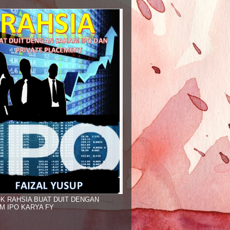
K RAHSIA BUAT DUIT DENGAN
M IPO KARYA FY