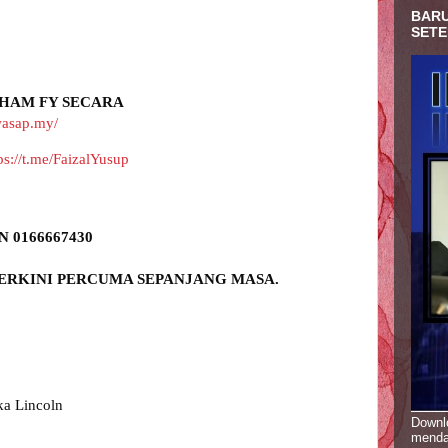
BARU
SETE
HAM FY SECARA 
wasap.my/
ps://t.me/FaizalYusup
a Lincoln

Downlo
menda