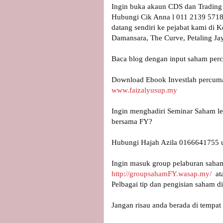
Ingin buka akaun CDS dan Trading s
Hubungi Cik Anna l 011 2139 5718
datang sendiri ke pejabat kami di 
Damansara, The Curve, Petaling Ja
Baca blog dengan input saham perc
www.faizalyusup.my
Ingin menghadiri Seminar Saham le
Hubungi Hajah Azila 0166641755 un
Ingin masuk group pelaburan saha
http://groupsahamFY.wasap.my/
  a
Pelbagai tip dan pengisian saham dis
Jangan risau anda berada di tempat 