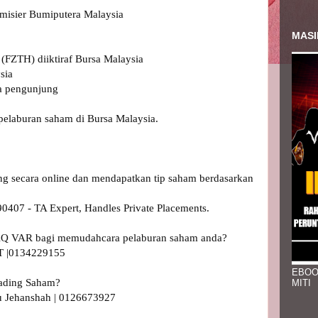
misier Bumiputera Malaysia

MASI
FZTH) diiktiraf Bursa Malaysia

ia 

a pengunjung

elaburan saham di Bursa Malaysia.

ding secara online dan mendapatkan tip saham berdasarkan 
407 - TA Expert, Handles Private Placements.

m AQ VAR bagi memudahcara pelaburan saham anda?

 |0134229155 

EBOO
rading Saham?

MITI
 Jehanshah | 0126673927 
