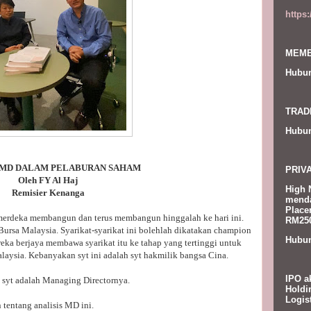
https
MEMB
Hubun
TRAD
Hubun
 MD DALAM PELABURAN SAHAM
PRIV
Oleh FY Al Haj
High 
Remisier Kenanga
menda
Place
k merdeka membangun dan terus membangun hinggalah ke hari ini.
RM250
 Bursa Malaysia. Syarikat-syarikat ini bolehlah dikatakan champion
Hubun
eka berjaya membawa syarikat itu ke tahap yang tertinggi untuk
laysia. Kebanyakan syt ini adalah syt hakmilik bangsa Cina.
IPO a
 syt adalah Managing Directornya.
Holdi
Logis
n tentang analisis MD ini.