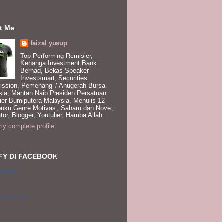
t Me
faizal yusup
Top Performing Remisier,
Kenanga Investment Bank
Berhad, Bekas Speaker
Investsmart, Securities
ssion, Pemenang 7 Anugerah Bursa
sia, Mantan Naib Presiden Persatuan
ier Bumiputera Malaysia, Menulis 12
buku Genre Motivasi, Saham dan Novel,
tor, Blogger, Youtuber, Hamba Allah.
y complete profile
FY DI FACEBOOK
Yusup II
 your badge