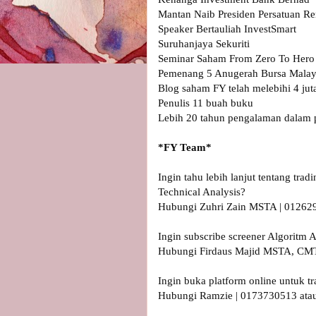
Mantan Naib Presiden Persatuan Re
Speaker Bertauliah InvestSmart

Suruhanjaya Sekuriti

Seminar Saham From Zero To Hero (
Pemenang 5 Anugerah Bursa Malays
Blog saham FY telah melebihi 4 jut
Penulis 11 buah buku

Lebih 20 tahun pengalaman dalam p
Ingin tahu lebih lanjut tentang tra
Technical Analysis?

Hubungi Zuhri Zain MSTA | 0126290
Ingin subscribe screener Algorit
Hubungi Firdaus Majid MSTA, CMT
Ingin buka platform online untuk t
Hubungi Ramzie | 0173730513 atau