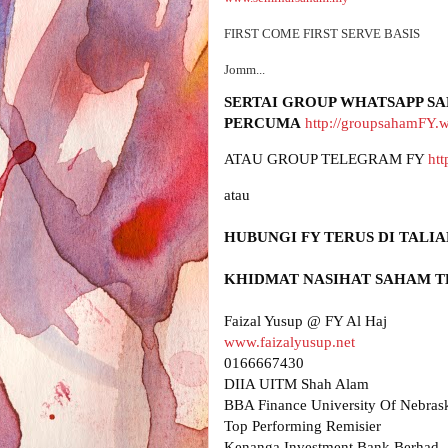
FIRST COME FIRST SERVE BASIS
Jomm...
SERTAI GROUP WHATSAPP SA
PERCUMA
http://groupsahamFY.
ATAU GROUP TELEGRAM FY 
htt
www.faizalyusup.net
0166667430

DIIA UITM Shah Alam

BBA Finance University Of Nebrask
Top Performing Remisier 

Kenanga Investment Bank Berhad
