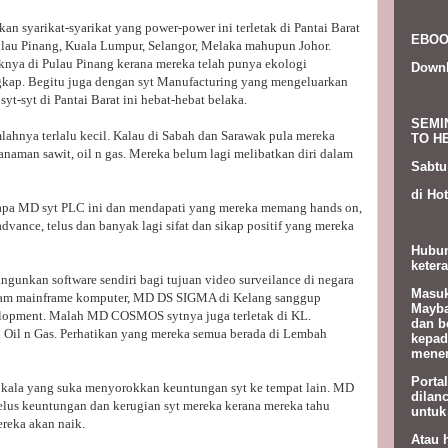
kan syarikat-syarikat yang power-power ini terletak di Pantai Barat
EBOO
lau Pinang, Kuala Lumpur, Selangor, Melaka mahupun Johor.
nya di Pulau Pinang kerana mereka telah punya ekologi
Down
ngkap. Begitu juga dengan syt Manufacturing yang mengeluarkan
yt-syt di Pantai Barat ini hebat-hebat belaka.
SEMI
lahnya terlalu kecil. Kalau di Sabah dan Sarawak pula mereka
TO HE
naman sawit, oil n gas. Mereka belum lagi melibatkan diri dalam
Sabtu
di Hot
apa MD syt PLC ini dan mendapati yang mereka memang hands on,
 advance, telus dan banyak lagi sifat dan sikap positif yang mereka
Hubun
ketera
nkan software sendiri bagi tujuan video surveilance di negara
Masuk
lam mainframe komputer, MD DS SIGMA di Kelang sanggup
Mayba
velopment. Malah MD COSMOS sytnya juga terletak di KL.
dan b
i Oil n Gas. Perhatikan yang mereka semua berada di Lembah
kepad
menem
Porta
 kala yang suka menyorokkan keuntungan syt ke tempat lain. MD
dilan
us keuntungan dan kerugian syt mereka kerana mereka tahu
untuk
reka akan naik.
Atau 