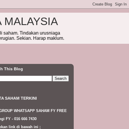
A MALAYSIA
eli saham. Tindakan urusniaga
erugian. Sekian. Harap maklum.
h This Blog
TA SAHAM TERKINI
 GROUP WHATSAPP SAHAM FY FREE
gi FY - 016 666 7430
ekan link di bawah ini ;