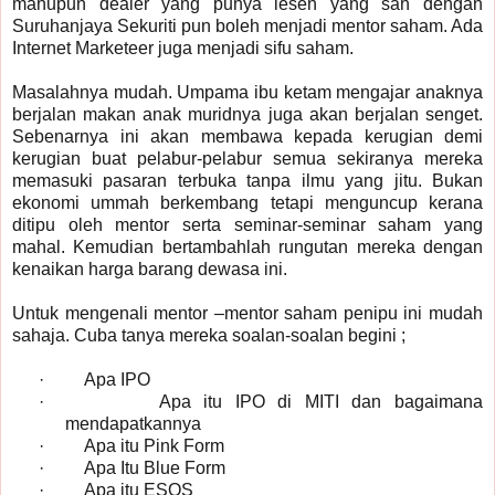
mahupun dealer yang punya lesen yang sah dengan
Suruhanjaya Sekuriti pun boleh menjadi mentor saham. Ada
Internet Marketeer juga menjadi sifu saham.
Masalahnya mudah. Umpama ibu ketam mengajar anaknya
berjalan makan anak muridnya juga akan berjalan senget.
Sebenarnya ini akan membawa kepada kerugian demi
kerugian buat pelabur-pelabur semua sekiranya mereka
memasuki pasaran terbuka tanpa ilmu yang jitu. Bukan
ekonomi ummah berkembang tetapi menguncup kerana
ditipu oleh mentor serta seminar-seminar saham yang
mahal. Kemudian bertambahlah rungutan mereka dengan
kenaikan harga barang dewasa ini.
Untuk mengenali mentor –mentor saham penipu ini mudah
sahaja. Cuba tanya mereka soalan-soalan begini ;
·
Apa IPO
·
Apa itu IPO di MITI dan bagaimana
mendapatkannya
·
Apa itu Pink Form
·
Apa Itu Blue Form
·
Apa itu ESOS