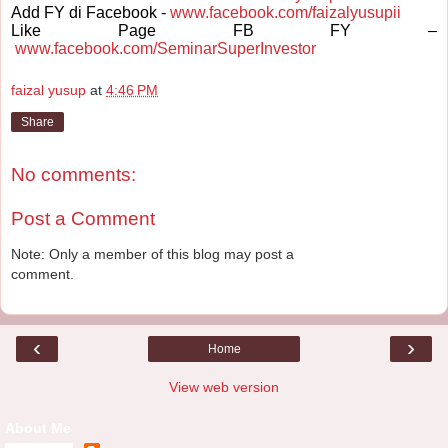
Add FY di Facebook -
www.facebook.com/faizalyusupii
Like Page FB FY –
www.facebook.com/SeminarSuperInvestor
faizal yusup
at
4:46 PM
Share
No comments:
Post a Comment
Note: Only a member of this blog may post a
comment.
‹
›
Home
View web version
About Me