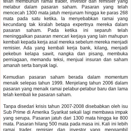
telah membunuh ramai trader, investor dan remisier yang
melabur dalam pasaran saham. Pasaran yang telah
mencecah 1300 mata jatuh menjunam hingga ke paras 268
mata pada satu ketika. Ia menyebabkan ramai yang
kecundang tak kiralah betapa expertnya mereka dalam
pasaran saham. Pada ketika ini separuh telah
meninggalkan pasaran mencari kerjaya yang lain mahupun
kembali kepada kerja asal mereka sebelum mereka menjadi
remisier. Ada yang kembali kerja bank, kilang, menjadi
pekebun kelapa sawit, nangka dan pisang, membuka
perniagaan, memandu teksi, menjual insuran dan saham
amanah serta banyak lagi.
Kemudian pasaran saham berada dalam momentum
menaik selepas tahun 1999. Menjelang tahun 2006 dalam
pasaran yang menaik ramai pelabur-pelabur baru dan lama
telah kembali ke pasaran saham.
Tanpa disedari krisis tahun 2007-2008 disebabkan oleh isu
Sub Prime di Amerika Syarikat sekali lagi membawa impak
yang serupa. Pasaran jatuh dari 1300 mata hingga ke 800
mata. Pasaran hilang 500 mata pada masa ini. Kali ini lebih
ramai trader, remisier dan investor yang mengambil