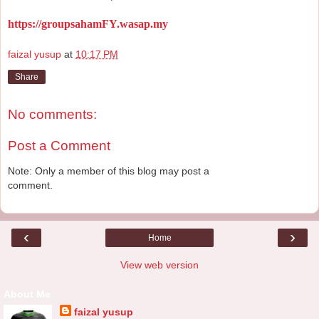
https://groupsahamFY.wasap.my
faizal yusup
at
10:17 PM
Share
No comments:
Post a Comment
Note: Only a member of this blog may post a
comment.
‹
›
Home
View web version
About Me
faizal yusup