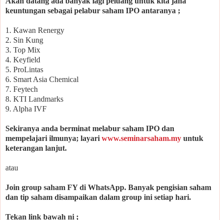
Akan datang ada banyak lagi peluang untuk kita jana
keuntungan sebagai pelabur saham IPO antaranya ;
1. Kawan Renergy
2. Sin Kung
3. Top Mix
4. Keyfield
5. ProLintas
6. Smart Asia Chemical
7. Feytech
8. KTI Landmarks
9. Alpha IVF
Sekiranya anda berminat melabur saham IPO dan
mempelajari ilmunya; layari
www.seminarsaham.my
untuk
keterangan lanjut.
atau
Join group saham FY di WhatsApp. Banyak pengisian saham
dan tip saham disampaikan dalam group ini setiap hari.
Tekan link bawah ni ;