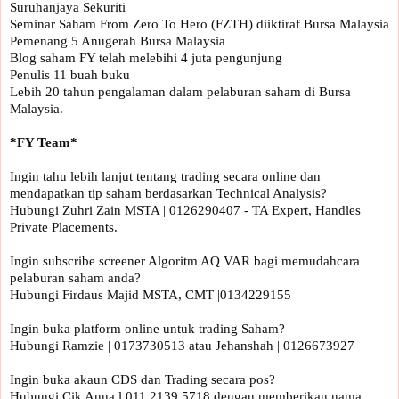
Suruhanjaya Sekuriti

Seminar Saham From Zero To Hero (FZTH) diiktiraf Bursa Malaysia

Pemenang 5 Anugerah Bursa Malaysia 

Blog saham FY telah melebihi 4 juta pengunjung

Penulis 11 buah buku

Lebih 20 tahun pengalaman dalam pelaburan saham di Bursa 
Malaysia.

Ingin tahu lebih lanjut tentang trading secara online dan 
mendapatkan tip saham berdasarkan Technical Analysis?

Hubungi Zuhri Zain MSTA | 0126290407 - TA Expert, Handles 
Private Placements.

Ingin subscribe screener Algoritm AQ VAR bagi memudahcara 
pelaburan saham anda?

Hubungi Firdaus Majid MSTA, CMT |0134229155 

Ingin buka platform online untuk trading Saham?

Hubungi Ramzie | 0173730513 atau Jehanshah | 0126673927 

Ingin buka akaun CDS dan Trading secara pos? 

Hubungi Cik Anna l 011 2139 5718 dengan memberikan nama 