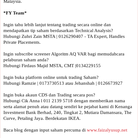
Malaysia.

Ingin tahu lebih lanjut tentang trading secara online dan 
mendapatkan tip saham berdasarkan Technical Analysis?

Hubungi Zuhri Zain MSTA | 0126290407 - TA Expert, Handles 
Private Placements.

Ingin subscribe screener Algoritm AQ VAR bagi memudahcara 
pelaburan saham anda?

Hubungi Firdaus Majid MSTA, CMT |0134229155 

Ingin buka platform online untuk trading Saham?

Hubungi Ramzie | 0173730513 atau Jehanshah | 0126673927 

Ingin buka akaun CDS dan Trading secara pos? 

Hubungi Cik Anna l 011 2139 5718 dengan memberikan nama 
serta alamat penuh atau datang sendiri ke pejabat kami di Kenanga 
Investment Bank Berhad, 240, Tingkat 2, Mutiara Damansara, The 
Curve, Petaling Jaya. Berdekatan IKEA.

Baca blog dengan input saham percuma di 
www.faizalyusup.net