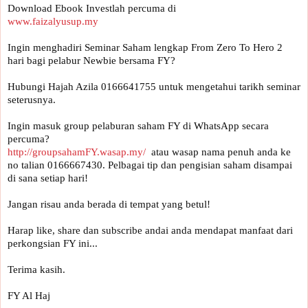
www.faizalyusup.my
Ingin menghadiri Seminar Saham lengkap From Zero To Hero 2 
Hubungi Hajah Azila 0166641755 untuk mengetahui tarikh seminar 
seterusnya.

Ingin masuk group pelaburan saham FY di WhatsApp secara 
percuma? 
http://groupsahamFY.wasap.my/
  atau wasap nama penuh anda ke 
no talian 0166667430. Pelbagai tip dan pengisian saham disampai 
di sana setiap hari!

Jangan risau anda berada di tempat yang betul!

Harap like, share dan subscribe andai anda mendapat manfaat dari 
perkongsian FY ini... 

Terima kasih.

FY Al Haj