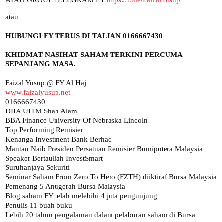
ATAU GROUP TELEGRAM FY 
https://t.me/FaizalYusup
KHIDMAT NASIHAT SAHAM TERKINI PERCUMA 
www.faizalyusup.net
0166667430

DIIA UITM Shah Alam

BBA Finance University Of Nebraska Lincoln

Top Performing Remisier 

Kenanga Investment Bank Berhad

Mantan Naib Presiden Persatuan Remisier Bumiputera Malaysia

Speaker Bertauliah InvestSmart

Suruhanjaya Sekuriti

Seminar Saham From Zero To Hero (FZTH) diiktiraf Bursa Malaysia

Pemenang 5 Anugerah Bursa Malaysia 

Blog saham FY telah melebihi 4 juta pengunjung

Penulis 11 buah buku

Lebih 20 tahun pengalaman dalam pelaburan saham di Bursa 