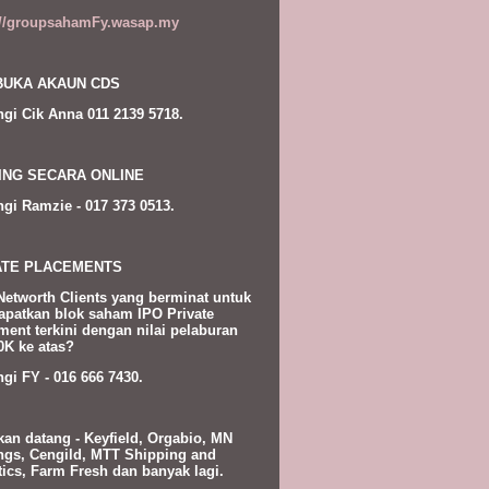
://groupsahamFy.wasap.my
UKA AKAUN CDS
gi Cik Anna 011 2139 5718.
ING SECARA ONLINE
gi Ramzie - 017 373 0513.
ATE PLACEMENTS
Networth Clients yang berminat untuk
patkan blok saham IPO Private
ment terkini dengan nilai pelaburan
K ke atas?
gi FY - 016 666 7430.
kan datang - Keyfield, Orgabio, MN
ngs, Cengild, MTT Shipping and
tics, Farm Fresh dan banyak lagi.