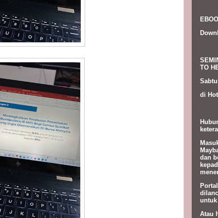
EBOO
Down
SEMI
TO HE
Sabtu
di Hot
Hubun
ketera
Masuk
Mayba
dan b
kepad
menem
Porta
dilan
untuk
Atau 