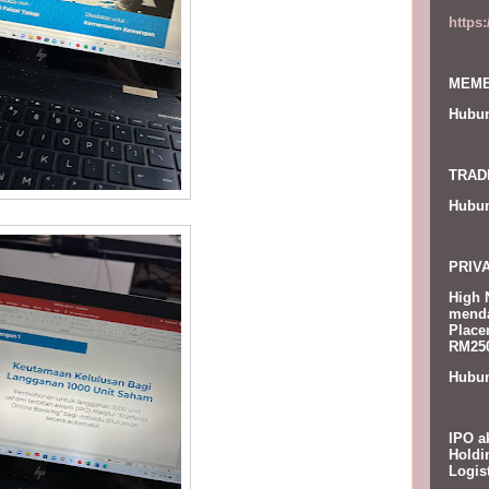
https
MEMB
Hubun
TRAD
Hubun
PRIV
High 
menda
Place
RM250
Hubun
IPO a
Holdi
Logis