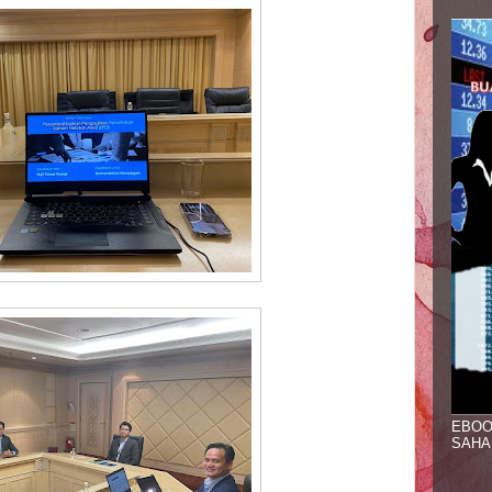
EBOO
SAHA