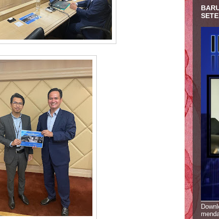
BARU
SETE
Downlo
menda