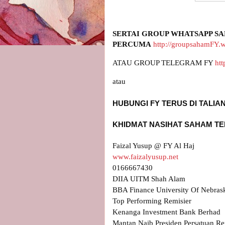
SERTAI GROUP WHATSAPP SA
PERCUMA
http://groupsahamFY.
ATAU GROUP TELEGRAM FY 
htt
www.faizalyusup.net
0166667430

DIIA UITM Shah Alam

BBA Finance University Of Nebrask
Top Performing Remisier 

Kenanga Investment Bank Berhad

Mantan Naib Presiden Persatuan Re