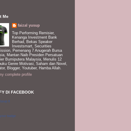
t Me
faizal yusup
Top Performing Remisier,
Kenanga Investment Bank
Berhad, Bekas Speaker
Investsmart, Securities
ssion, Pemenang 7 Anugerah Bursa
sia, Mantan Naib Presiden Persatuan
ier Bumiputera Malaysia, Menulis 12
buku Genre Motivasi, Saham dan Novel,
tor, Blogger, Youtuber, Hamba Allah.
y complete profile
FY DI FACEBOOK
Yusup II
 your badge