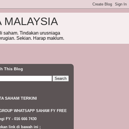
A MALAYSIA
eli saham. Tindakan urusniaga
erugian. Sekian. Harap maklum.
h This Blog
TA SAHAM TERKINI
 GROUP WHATSAPP SAHAM FY FREE
gi FY - 016 666 7430
ekan link di bawah ini ;