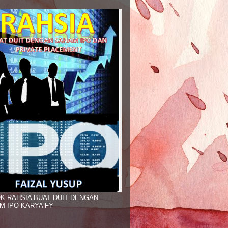
K RAHSIA BUAT DUIT DENGAN
M IPO KARYA FY