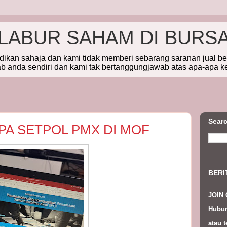
ELABUR SAHAM DI BURS
idikan sahaja dan kami tidak memberi sebarang saranan jual b
 anda sendiri dan kami tak bertanggungjawab atas apa-apa k
Searc
PA SETPOL PMX DI MOF
BERI
JOIN
Hubun
atau t