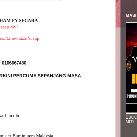
MASI
HAM FY SECARA 
wasap.my/
ps://t.me/FaizalYusup
a Lincoln

EBOO
MITI
misier Bumiputera Malaysia
