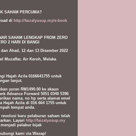
K SAHAM PERCUMA?
load di
http://faizalyusup.my/e-book
NAR SAHAM LENGKAP FROM ZERO
RO 2 HARI DI BANGI
 dan Ahad, 12 dan 13 Disember 2022
el Muzaffar, Air Keroh, Melaka
gi Hajah Azila 0166641755 untuk
ngan lanjut.
kan yuran RM1490.00 ke akaun
nk Advance Forward 5051 0340 5396
erikan nama, no hp serta alamat emel
a Hajah Azila di 016 664 1755 untuk
pah tempat anda.
l revolusi baru pelaburan saham telah
carkan. Layari
http://faizalyusup.my
 menjadi pelabur bijak
hubungi kami via Wasap!