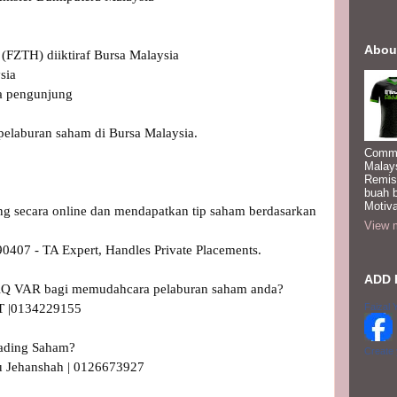
Abou
FZTH) diiktiraf Bursa Malaysia

ia 

a pengunjung

elaburan saham di Bursa Malaysia.

Commi
Malay
Remis
buah 
Motiva
ding secara online dan mendapatkan tip saham berdasarkan 
View m
407 - TA Expert, Handles Private Placements.

ADD 
m AQ VAR bagi memudahcara pelaburan saham anda?

 |0134229155 

Faizal 
rading Saham?

Create
 Jehanshah | 0126673927 
