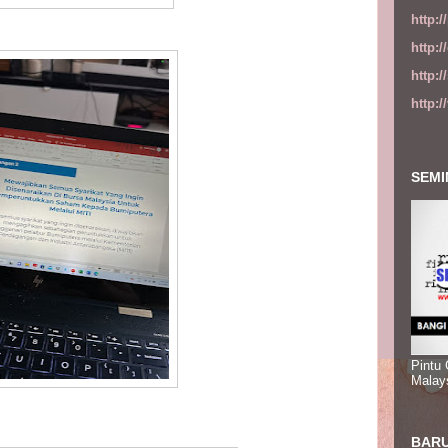
http:
http:
http:
http:
SEMI
Pintu
Malay
BARU