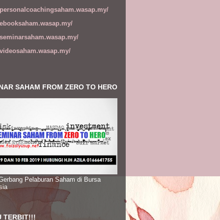
//personalcoachingsaham.wasap.my/
//ebooksaham.wasap.my/
//seminarsaham.wasap.my/
//videosaham.wasap.my/
NAR SAHAM FROM ZERO TO HERO
 Gerbang Pelaburan Saham di Bursa
sia
 TERBIT!!!