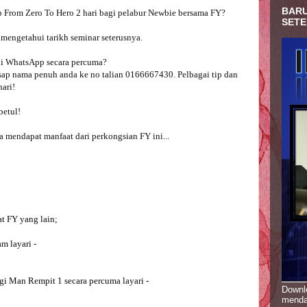
BARU
SETE
engetahui tarikh seminar seterusnya.

i WhatsApp secara percuma? 
asap nama penuh anda ke no talian 0166667430. Pelbagai tip dan 
ari!

etul!

a mendapat manfaat dari perkongsian FY ini... 

t FY yang lain;
m layari -
gi Man Rempit 1 secara percuma layari -
Downlo
menda