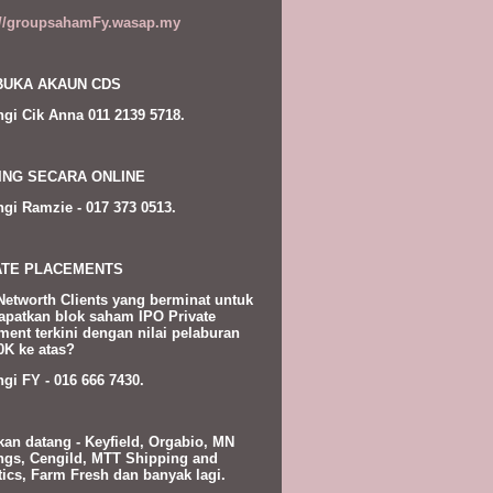
://groupsahamFy.wasap.my
UKA AKAUN CDS
gi Cik Anna 011 2139 5718.
ING SECARA ONLINE
gi Ramzie - 017 373 0513.
ATE PLACEMENTS
Networth Clients yang berminat untuk
patkan blok saham IPO Private
ment terkini dengan nilai pelaburan
K ke atas?
gi FY - 016 666 7430.
kan datang - Keyfield, Orgabio, MN
ngs, Cengild, MTT Shipping and
tics, Farm Fresh dan banyak lagi.