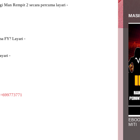
gi Man Rempit 2 secara percuma layari - 
MASI
ma FY? Layari -
ayari -
id=699773771
EBOO
MITI