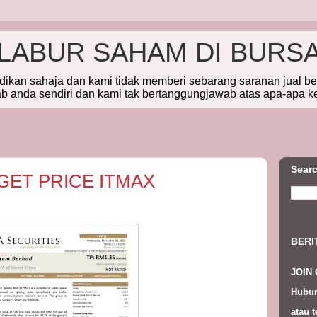
ELABUR SAHAM DI BURS
idikan sahaja dan kami tidak memberi sebarang saranan jual b
 anda sendiri dan kami tak bertanggungjawab atas apa-apa k
Searc
RGET PRICE ITMAX
BERI
JOIN
Hubun
atau t