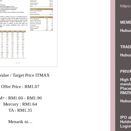
https
MEMB
Hubun
TRAD
Hubun
PRIV
 Value / Target Price ITMAX
High 
menda
Offer Price : RM1.07
Place
RM250
M+ : RM1.60 - RM1.90
Hubun
Mercury : RM1.64
TA : RM1.35
IPO a
Menarik ni…
Holdi
Logis