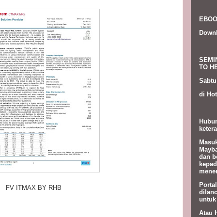
EBOO
Down
SEMI
TO HE
Sabtu
di Hot
Hubun
ketera
Masuk
Mayba
dan b
kepad
menem
Porta
FV ITMAX BY RHB
dilan
untuk
Atau 