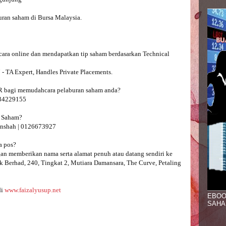
ran saham di Bursa Malaysia.

secara online dan mendapatkan tip saham berdasarkan Technical 
TA Expert, Handles Private Placements.

AR bagi memudahcara pelaburan saham anda?

4229155 

 Saham?

nshah | 0126673927 

 pos? 

n memberikan nama serta alamat penuh atau datang sendiri ke 
 Berhad, 240, Tingkat 2, Mutiara Damansara, The Curve, Petaling 
i 
www.faizalyusup.net
EBOO
SAHA