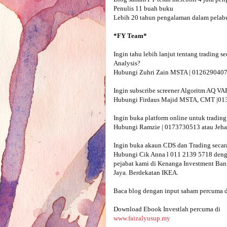
Penulis 11 buah buku

Lebih 20 tahun pengalaman dalam pelabu
Ingin tahu lebih lanjut tentang trading 
Analysis?

Hubungi Zuhri Zain MSTA | 0126290407 - 
Ingin subscribe screener Algoritm AQ V
Hubungi Firdaus Majid MSTA, CMT |013
Ingin buka platform online untuk trading
Hubungi Ramzie | 0173730513 atau Jeha
Ingin buka akaun CDS dan Trading secara
Hubungi Cik Anna l 011 2139 5718 denga
pejabat kami di Kenanga Investment Bank
Jaya. Berdekatan IKEA.

Baca blog dengan input saham percuma d
www.faizalyusup.my