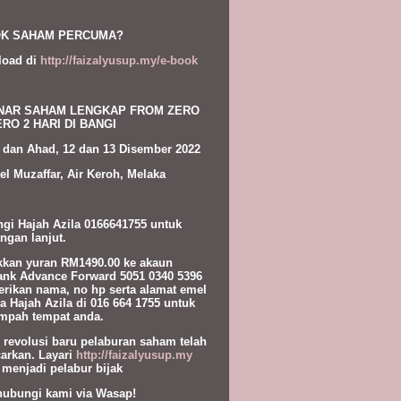
K SAHAM PERCUMA?
load di
http://faizalyusup.my/e-book
NAR SAHAM LENGKAP FROM ZERO
RO 2 HARI DI BANGI
 dan Ahad, 12 dan 13 Disember 2022
el Muzaffar, Air Keroh, Melaka
gi Hajah Azila 0166641755 untuk
ngan lanjut.
kan yuran RM1490.00 ke akaun
nk Advance Forward 5051 0340 5396
erikan nama, no hp serta alamat emel
a Hajah Azila di 016 664 1755 untuk
pah tempat anda.
l revolusi baru pelaburan saham telah
carkan. Layari
http://faizalyusup.my
 menjadi pelabur bijak
hubungi kami via Wasap!