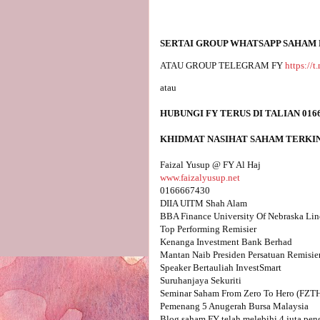
SERTAI GROUP WHATSAPP SAHAM
ATAU GROUP TELEGRAM FY 
https://
www.faizalyusup.net
0166667430

DIIA UITM Shah Alam

BBA Finance University Of Nebraska Lin
Top Performing Remisier 

Kenanga Investment Bank Berhad

Mantan Naib Presiden Persatuan Remisie
Speaker Bertauliah InvestSmart

Suruhanjaya Sekuriti

Seminar Saham From Zero To Hero (FZTH) 
Pemenang 5 Anugerah Bursa Malaysia 

Blog saham FY telah melebihi 4 juta pen