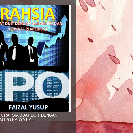
K RAHSIA BUAT DUIT DENGAN
M IPO KARYA FY