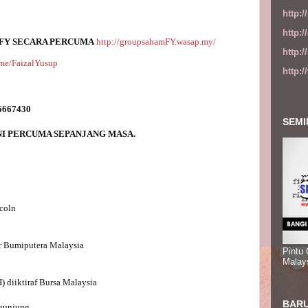
http:
http:
 FY SECARA PERCUMA
http://groupsahamFY.wasap.my/
http:
t.me/FaizalYusup
http:
SEMI
coln

r Bumiputera Malaysia

Pintu
Malay
diiktiraf Bursa Malaysia

BARU
gunjung
