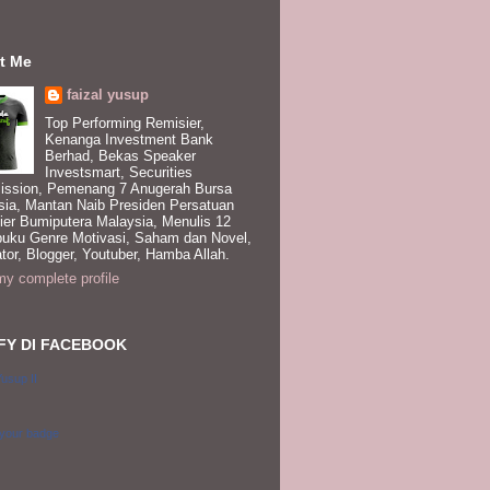
t Me
faizal yusup
Top Performing Remisier,
Kenanga Investment Bank
Berhad, Bekas Speaker
Investsmart, Securities
ssion, Pemenang 7 Anugerah Bursa
sia, Mantan Naib Presiden Persatuan
ier Bumiputera Malaysia, Menulis 12
buku Genre Motivasi, Saham dan Novel,
tor, Blogger, Youtuber, Hamba Allah.
y complete profile
FY DI FACEBOOK
Yusup II
 your badge