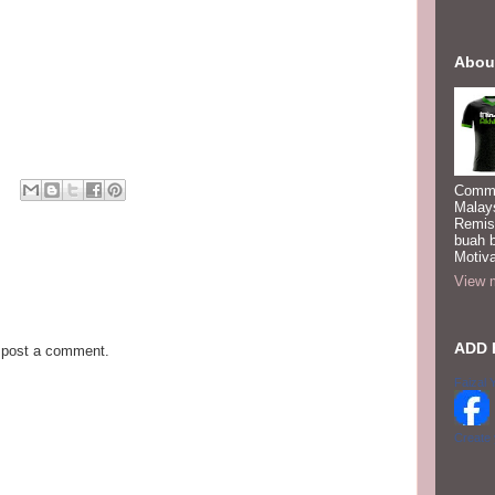
Abou
Commi
Malay
Remis
buah 
Motiva
View m
ADD 
 post a comment.
Faizal 
Create