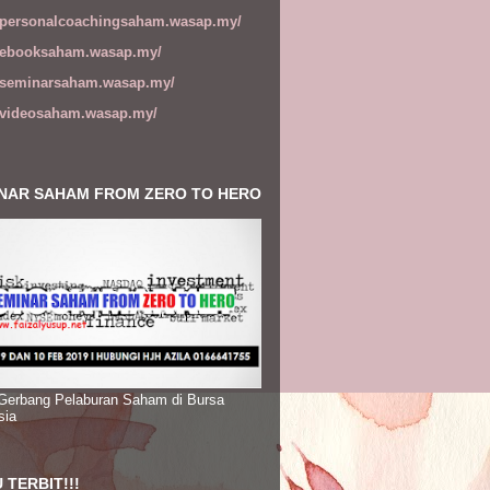
//personalcoachingsaham.wasap.my/
//ebooksaham.wasap.my/
//seminarsaham.wasap.my/
//videosaham.wasap.my/
NAR SAHAM FROM ZERO TO HERO
 Gerbang Pelaburan Saham di Bursa
sia
 TERBIT!!!