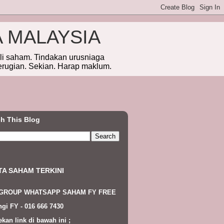
A MALAYSIA
eli saham. Tindakan urusniaga
erugian. Sekian. Harap maklum.
h This Blog
TA SAHAM TERKINI
 GROUP WHATSAPP SAHAM FY FREE
gi FY - 016 666 7430
ekan link di bawah ini ;