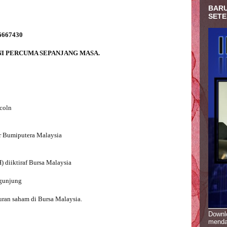
BARU
SETE
coln

r Bumiputera Malaysia

diiktiraf Bursa Malaysia

gunjung

ran saham di Bursa Malaysia.

Downlo
menda