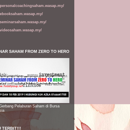
//personalcoachingsaham.wasap.my/
//ebooksaham.wasap.my/
//seminarsaham.wasap.my/
//videosaham.wasap.my/
NAR SAHAM FROM ZERO TO HERO
 Gerbang Pelaburan Saham di Bursa
sia
 TERBIT!!!