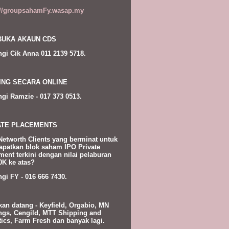
://groupsahamFy.wasap.my
UKA AKAUN CDS
gi Cik Anna 011 2139 5718.
ING SECARA ONLINE
gi Ramzie - 017 373 0513.
ATE PLACEMENTS
Networth Clients yang berminat untuk
patkan blok saham IPO Private
ment terkini dengan nilai pelaburan
K ke atas?
gi FY - 016 666 7430.
kan datang - Keyfield, Orgabio, MN
ngs, Cengild, MTT Shipping and
tics, Farm Fresh dan banyak lagi.