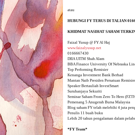
www.faizalyusup.net
0166667430

DIIA UITM Shah Alam

BBA Finance University Of Nebraska Lin
Top Performing Remisier 

Kenanga Investment Bank Berhad

Mantan Naib Presiden Persatuan Remisie
Speaker Bertauliah InvestSmart

Suruhanjaya Sekuriti

Seminar Saham From Zero To Hero (FZTH) 
Pemenang 5 Anugerah Bursa Malaysia 

Blog saham FY telah melebihi 4 juta pen
Penulis 11 buah buku

Lebih 20 tahun pengalaman dalam pelabu