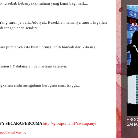
ak tu sebab kebanyakan saham yang kami bagi naik...
Yang turun je beli.. Adoiyai.. Rezekilah namanya tuuu... Ingatlah
di tangan anda sendiri..
ara puratanya kita buat untung lebih banyak dari kita rugi.
minar FY datanglah dan belajar caranya.
angkalian anda mengalami kerugian amat tinggi...
EBOO
FY SECARA PERCUMA 
http://groupsahamFY.wasap.my/
SAHA
t.me/FaizalYusup