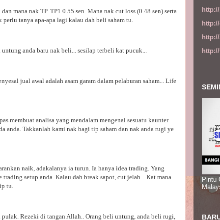
http:
dan mana nak TP. TP1 0.55 sen. Mana nak cut loss (0.48 sen) serta
k perlu tanya apa-apa lagi kalau dah beli saham tu.
http:
http:
untung anda baru nak beli... sesilap terbeli kat pucuk...
http:
menyesal jual awal adalah asam garam dalam pelaburan saham... Life
SEMI
lepas membuat analisa yang mendalam mengenai sesuatu kaunter
 anda. Takkanlah kami nak bagi tip saham dan nak anda rugi ye
nkan naik, adakalanya ia turun. Ia hanya idea trading. Yang
rading setup anda. Kalau dah break sapot, cut jelah... Kat mana
Pintu
p tu.
Malay
pulak. Rezeki di tangan Allah.. Orang beli untung, anda beli rugi,
BARU