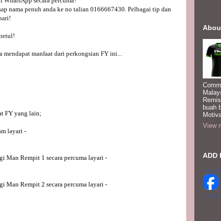
i WhatsApp secara percuma? 
asap nama penuh anda ke no talian 0166667430. Pelbagai tip dan 
ari!

Abou
etul!

a mendapat manfaat dari perkongsian FY ini... 

Commi
Malay
Remis
buah 
t FY yang lain;
Motiva
View m
m layari -
ADD 
gi Man Rempit 1 secara percuma layari -
Faizal 
gi Man Rempit 2 secara percuma layari - 
Create