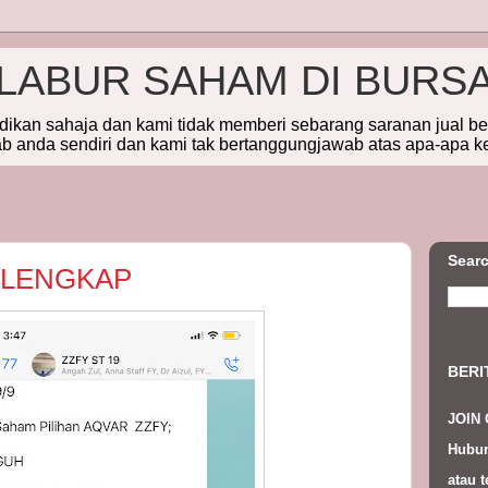
ELABUR SAHAM DI BURS
idikan sahaja dan kami tidak memberi sebarang saranan jual b
 anda sendiri dan kami tak bertanggungjawab atas apa-apa k
Searc
 LENGKAP
BERI
JOIN
Hubun
atau t