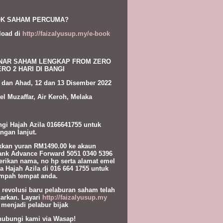
K SAHAM PERCUMA?
load di
http://faizalyusup.my/e-book
NAR SAHAM LENGKAP FROM ZERO
RO 2 HARI DI BANGI
 dan Ahad, 12 dan 13 Disember 2022
el Muzaffar, Air Keroh, Melaka
gi Hajah Azila 0166641755 untuk
ngan lanjut.
kan yuran RM1490.00 ke akaun
nk Advance Forward 5051 0340 5396
erikan nama, no hp serta alamat emel
a Hajah Azila di 016 664 1755 untuk
pah tempat anda.
l revolusi baru pelaburan saham telah
carkan. Layari
http://faizalyusup.my
 menjadi pelabur bijak
hubungi kami via Wasap!