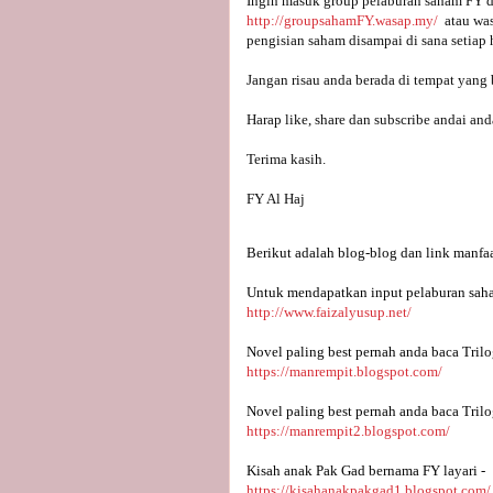
Ingin masuk group pelaburan saham FY d
http://groupsahamFY.wasap.my/
  atau w
pengisian saham disampai di sana setiap h
Jangan risau anda berada di tempat yang b
Harap like, share dan subscribe andai and
Terima kasih.

FY Al Haj
Berikut adalah blog-blog dan link manfaa
Untuk mendapatkan input pelaburan saha
http://www.faizalyusup.net/
Novel paling best pernah anda baca Trilo
https://manrempit.blogspot.com/
Novel paling best pernah anda baca Trilo
https://manrempit2.blogspot.com/
Kisah anak Pak Gad bernama FY layari -
https://kisahanakpakgad1.blogspot.com/