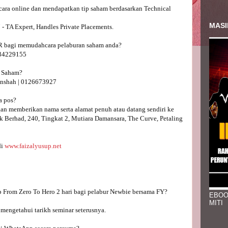
secara online dan mendapatkan tip saham berdasarkan Technical 
MASI
TA Expert, Handles Private Placements.

AR bagi memudahcara pelaburan saham anda?

4229155 

 Saham?

nshah | 0126673927 

 pos? 

n memberikan nama serta alamat penuh atau datang sendiri ke 
 Berhad, 240, Tingkat 2, Mutiara Damansara, The Curve, Petaling 
i 
www.faizalyusup.net
EBOO
MITI
engetahui tarikh seminar seterusnya.
