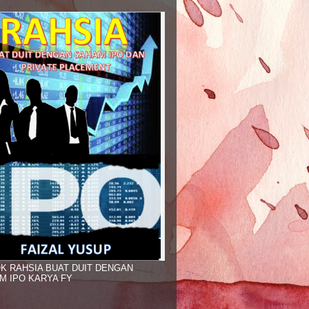
K RAHSIA BUAT DUIT DENGAN
M IPO KARYA FY