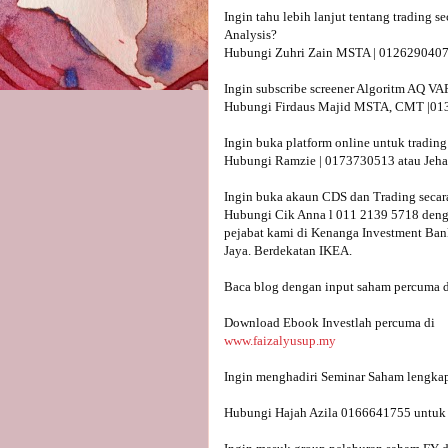
Ingin tahu lebih lanjut tentang trading 
Analysis?

Hubungi Zuhri Zain MSTA | 0126290407 - 
Ingin subscribe screener Algoritm AQ V
Hubungi Firdaus Majid MSTA, CMT |013
Ingin buka platform online untuk trading
Hubungi Ramzie | 0173730513 atau Jeha
Ingin buka akaun CDS dan Trading secara
Hubungi Cik Anna l 011 2139 5718 denga
pejabat kami di Kenanga Investment Bank
Jaya. Berdekatan IKEA.

Baca blog dengan input saham percuma d
www.faizalyusup.my
Hubungi Hajah Azila 0166641755 untuk m