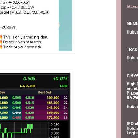
https
MEMB
Hubun
TRAD
Hubun
PRIV
High 
menda
Place
RM250
Hubun
IPO a
Holdi
Logis