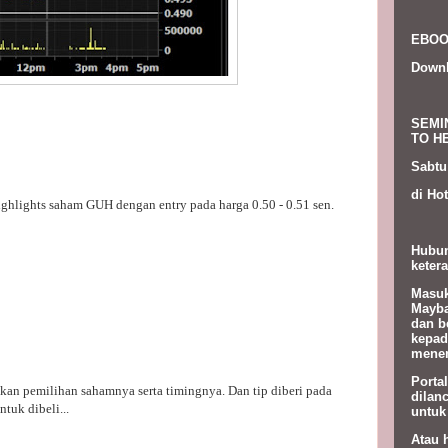
EBOO
Down
SEMI
TO HE
Sabtu
di Hot
 highlights saham GUH dengan entry pada harga 0.50 - 0.51 sen.
Hubun
ketera
Masuk
Mayba
dan b
kepad
menem
Porta
akan pemilihan sahamnya serta timingnya. Dan tip diberi pada
dilan
tuk dibeli...
untuk
Atau 