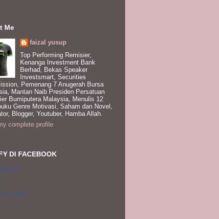
t Me
faizal yusup
Top Performing Remisier,
Kenanga Investment Bank
Berhad, Bekas Speaker
Investsmart, Securities
ssion, Pemenang 7 Anugerah Bursa
sia, Mantan Naib Presiden Persatuan
ier Bumiputera Malaysia, Menulis 12
buku Genre Motivasi, Saham dan Novel,
tor, Blogger, Youtuber, Hamba Allah.
y complete profile
FY DI FACEBOOK
Yusup II
 your badge