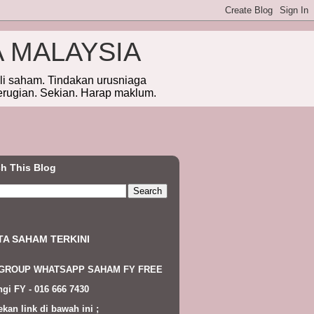
A MALAYSIA
eli saham. Tindakan urusniaga
erugian. Sekian. Harap maklum.
h This Blog
TA SAHAM TERKINI
 GROUP WHATSAPP SAHAM FY FREE
gi FY - 016 666 7430
ekan link di bawah ini ;