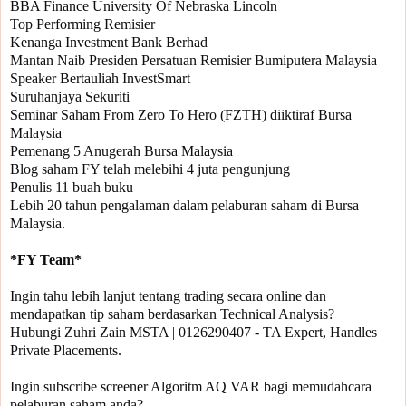
BBA Finance University Of Nebraska Lincoln

Top Performing Remisier 

Kenanga Investment Bank Berhad

Mantan Naib Presiden Persatuan Remisier Bumiputera Malaysia

Speaker Bertauliah InvestSmart

Suruhanjaya Sekuriti

Seminar Saham From Zero To Hero (FZTH) diiktiraf Bursa 
Malaysia

Pemenang 5 Anugerah Bursa Malaysia 

Blog saham FY telah melebihi 4 juta pengunjung

Penulis 11 buah buku

Lebih 20 tahun pengalaman dalam pelaburan saham di Bursa 
Malaysia.

Ingin tahu lebih lanjut tentang trading secara online dan 
mendapatkan tip saham berdasarkan Technical Analysis?

Hubungi Zuhri Zain MSTA | 0126290407 - TA Expert, Handles 
Private Placements.

Ingin subscribe screener Algoritm AQ VAR bagi memudahcara 
pelaburan saham anda?
