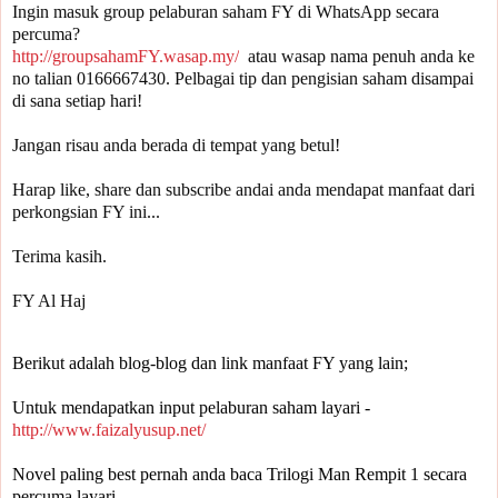
Ingin masuk group pelaburan saham FY di WhatsApp secara 
percuma? 
http://groupsahamFY.wasap.my/
  atau wasap nama penuh anda ke 
no talian 0166667430. Pelbagai tip dan pengisian saham disampai 
di sana setiap hari!

Jangan risau anda berada di tempat yang betul!

Harap like, share dan subscribe andai anda mendapat manfaat dari 
perkongsian FY ini... 

Terima kasih.

FY Al Haj
Berikut adalah blog-blog dan link manfaat FY yang lain;
Untuk mendapatkan input pelaburan saham layari -
http://www.faizalyusup.net/
Novel paling best pernah anda baca Trilogi Man Rempit 1 secara 
percuma layari -