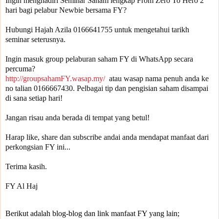
Ingin menghadiri Seminar Saham lengkap From Zero To Hero 2 
Hubungi Hajah Azila 0166641755 untuk mengetahui tarikh 
seminar seterusnya.

Ingin masuk group pelaburan saham FY di WhatsApp secara 
percuma? 
http://groupsahamFY.wasap.my/
  atau wasap nama penuh anda ke 
no talian 0166667430. Pelbagai tip dan pengisian saham disampai 
di sana setiap hari!

Jangan risau anda berada di tempat yang betul!

Harap like, share dan subscribe andai anda mendapat manfaat dari 
perkongsian FY ini... 

Terima kasih.

FY Al Haj
Berikut adalah blog-blog dan link manfaat FY yang lain;