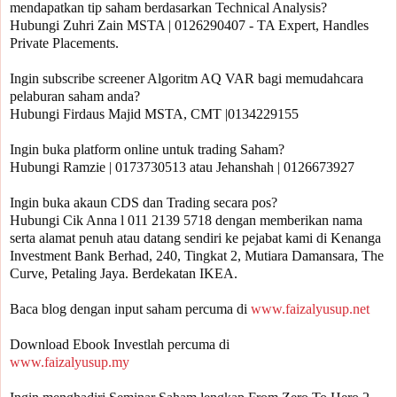
mendapatkan tip saham berdasarkan Technical Analysis?

Hubungi Zuhri Zain MSTA | 0126290407 - TA Expert, Handles 
Private Placements.

Ingin subscribe screener Algoritm AQ VAR bagi memudahcara 
pelaburan saham anda?

Hubungi Firdaus Majid MSTA, CMT |0134229155 

Ingin buka platform online untuk trading Saham?

Hubungi Ramzie | 0173730513 atau Jehanshah | 0126673927 

Ingin buka akaun CDS dan Trading secara pos? 

Hubungi Cik Anna l 011 2139 5718 dengan memberikan nama 
serta alamat penuh atau datang sendiri ke pejabat kami di Kenanga 
Investment Bank Berhad, 240, Tingkat 2, Mutiara Damansara, The 
Curve, Petaling Jaya. Berdekatan IKEA.

Baca blog dengan input saham percuma di 
www.faizalyusup.net
www.faizalyusup.my