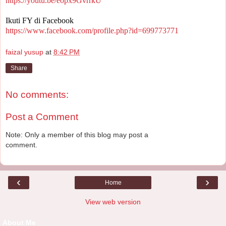
https://youtu.be/eopx9GvrrkU
Ikuti FY di Facebook
https://www.facebook.com/profile.php?id=699773771
faizal yusup
at
8:42 PM
Share
No comments:
Post a Comment
Note: Only a member of this blog may post a
comment.
‹
›
Home
View web version
About Me