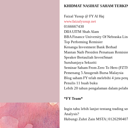
www.faizalyusup.net
0166667430

DIIA UITM Shah Alam

BBA Finance University Of Nebraska Lin
Top Performing Remisier 

Kenanga Investment Bank Berhad

Mantan Naib Presiden Persatuan Remisie
Speaker Bertauliah InvestSmart

Suruhanjaya Sekuriti

Seminar Saham From Zero To Hero (FZTH) 
Pemenang 5 Anugerah Bursa Malaysia 

Blog saham FY telah melebihi 4 juta pen
Penulis 11 buah buku

Lebih 20 tahun pengalaman dalam pelabu
Ingin tahu lebih lanjut tentang trading 
Analysis?

Hubungi Zuhri Zain MSTA | 0126290407 - 