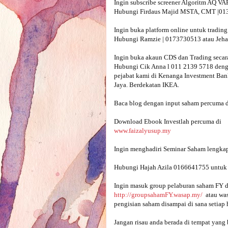
Ingin subscribe screener Algoritm AQ V
Hubungi Firdaus Majid MSTA, CMT |013
Ingin buka platform online untuk trading
Hubungi Ramzie | 0173730513 atau Jeha
Ingin buka akaun CDS dan Trading secara
Hubungi Cik Anna l 011 2139 5718 denga
pejabat kami di Kenanga Investment Bank
Jaya. Berdekatan IKEA.

Baca blog dengan input saham percuma d
www.faizalyusup.my
Hubungi Hajah Azila 0166641755 untuk m
Ingin masuk group pelaburan saham FY d
http://groupsahamFY.wasap.my/
  atau w
pengisian saham disampai di sana setiap h
Jangan risau anda berada di tempat yang b