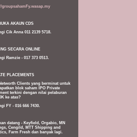
://groupsahamFy.wasap.my
UKA AKAUN CDS
gi Cik Anna 011 2139 5718.
ING SECARA ONLINE
gi Ramzie - 017 373 0513.
ATE PLACEMENTS
Networth Clients yang berminat untuk
patkan blok saham IPO Private
ment terkini dengan nilai pelaburan
K ke atas?
gi FY - 016 666 7430.
kan datang - Keyfield, Orgabio, MN
ngs, Cengild, MTT Shipping and
tics, Farm Fresh dan banyak lagi.