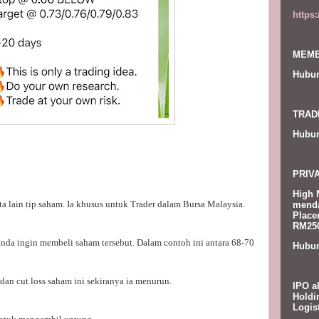
https
MEMB
Hubun
TRAD
Hubun
PRIV
High 
ata lain tip saham. Ia khusus untuk Trader dalam Bursa Malaysia.
menda
Place
RM250
anda ingin membeli saham tersebut. Dalam contoh ini antara 68-70
Hubun
dan cut loss saham ini sekiranya ia menurun.
IPO a
Holdi
Logis