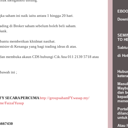
untuk mengambil untung.
EBOO
ka saham ini naik iaitu antara 1 hingga 20 hari.
Down
ading di Broker saham sebelum boleh beli saham.
Bank.
SEMI
TO HE
bantu memberikan khidmat nasihat.
isier di Kenanga yang bagi trading ideas di atas.
Sabtu
di Hot
m dan membuka akaun CDS hubungi Cik Ana 011 2139 5718 atau
Hubun
 bawah ini ;
ketera
Masuk
Mayba
dan b
kepad
FY SECARA PERCUMA 
http://groupsahamFY.wasap.my/
menem
t.me/FaizalYusup
Porta
dilan
untuk
Atau 