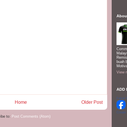
Abou
Commi
Malay
Remis
buah 
Motiva
View m
ADD 
Faizal 
Home
Older Post
Create
ibe to:
Post Comments (Atom)