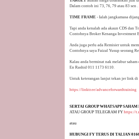
TARGET
adalah harga disarankan jual 
Dalam contoh ini 73, 76, 79 atau 83 sen .
TIME FRAME
- Ialah jangkamasa dijang
Tapi anda kenalah ada akaun CDS dan Tr
Contohnya Broker Kenanga Investment 
Anda juga perlu ada Remisier untuk mem
Contohnya saya Faizal Yusup seorang Rem
Kalau anda berminat nak melabur saha
En Rashid 011 1173 6110.
Untuk keterangan lanjut tekan jer link di
https://linktr.ee/advanceforwardtraining
SERTAI GROUP WHATSAPP SAHAM 
ATAU GROUP TELEGRAM FY 
https://