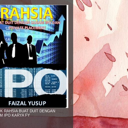
K RAHSIA BUAT DUIT DENGAN
M IPO KARYA FY