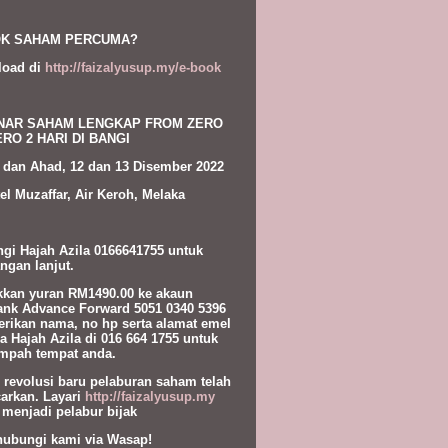
K SAHAM PERCUMA?
load di
http://faizalyusup.my/e-book
NAR SAHAM LENGKAP FROM ZERO
RO 2 HARI DI BANGI
 dan Ahad, 12 dan 13 Disember 2022
el Muzaffar, Air Keroh, Melaka
gi Hajah Azila 0166641755 untuk
ngan lanjut.
kan yuran RM1490.00 ke akaun
nk Advance Forward 5051 0340 5396
erikan nama, no hp serta alamat emel
a Hajah Azila di 016 664 1755 untuk
pah tempat anda.
l revolusi baru pelaburan saham telah
carkan. Layari
http://faizalyusup.my
 menjadi pelabur bijak
hubungi kami via Wasap!