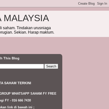
A MALAYSIA
eli saham. Tindakan urusniaga
erugian. Sekian. Harap maklum.
h This Blog
TA SAHAM TERKINI
 GROUP WHATSAPP SAHAM FY FREE
gi FY - 016 666 7430
ekan link di bawah ini ;