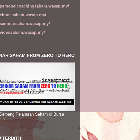
//personalcoachingsaham.wasap.my/
//ebooksaham.wasap.my/
//seminarsaham.wasap.my/
//videosaham.wasap.my/
NAR SAHAM FROM ZERO TO HERO
 Gerbang Pelaburan Saham di Bursa
sia
 TERBIT!!!