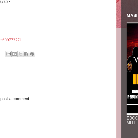
ayari -
MASI
id=699773771
 post a comment.
EBOO
MITI