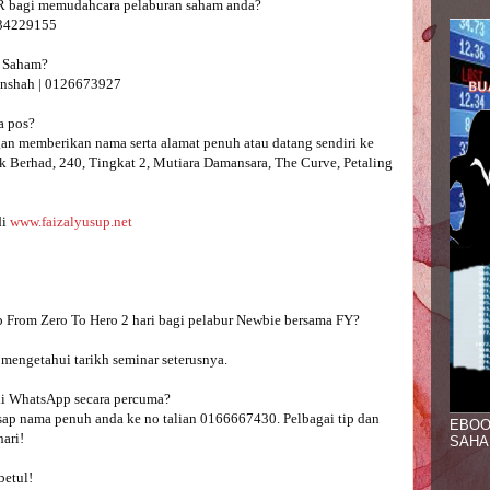
AR bagi memudahcara pelaburan saham anda?

4229155 

 Saham?

nshah | 0126673927 

 pos? 

n memberikan nama serta alamat penuh atau datang sendiri ke 
 Berhad, 240, Tingkat 2, Mutiara Damansara, The Curve, Petaling 
i 
www.faizalyusup.net
engetahui tarikh seminar seterusnya.

i WhatsApp secara percuma? 
asap nama penuh anda ke no talian 0166667430. Pelbagai tip dan 
EBOO
ari!

SAHA
etul!
