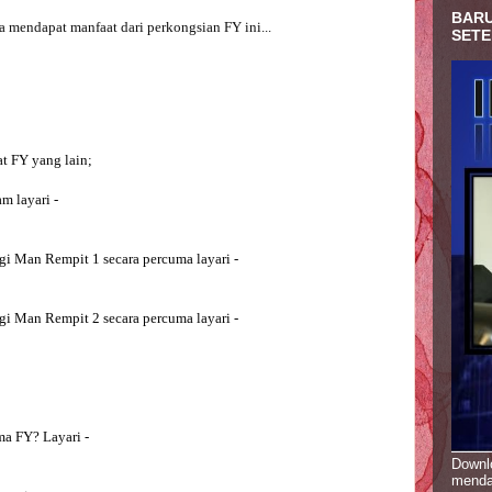
BARU
a mendapat manfaat dari perkongsian FY ini... 

SETE
t FY yang lain;
m layari -
gi Man Rempit 1 secara percuma layari -
gi Man Rempit 2 secara percuma layari - 
ma FY? Layari -
Downlo
menda