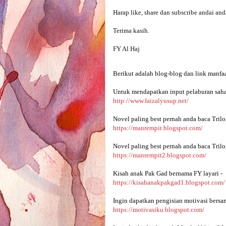
Harap like, share dan subscribe andai and
Terima kasih.

FY Al Haj
Berikut adalah blog-blog dan link manfaa
Untuk mendapatkan input pelaburan saha
http://www.faizalyusup.net/
Novel paling best pernah anda baca Trilo
https://manrempit.blogspot.com/
Novel paling best pernah anda baca Trilo
https://manrempit2.blogspot.com/
Kisah anak Pak Gad bernama FY layari -
https://kisahanakpakgad1.blogspot.com/
Ingin dapatkan pengisian motivasi bersa
https://motivasiku.blogspot.com/