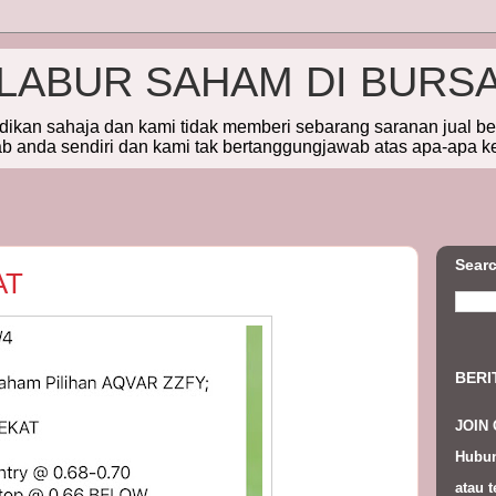
ELABUR SAHAM DI BURS
idikan sahaja dan kami tidak memberi sebarang saranan jual b
 anda sendiri dan kami tak bertanggungjawab atas apa-apa k
Searc
AT
BERI
JOIN
Hubun
atau t