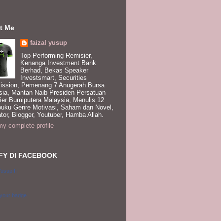
t Me
faizal yusup
Top Performing Remisier,
Kenanga Investment Bank
Berhad, Bekas Speaker
Investsmart, Securities
ssion, Pemenang 7 Anugerah Bursa
sia, Mantan Naib Presiden Persatuan
ier Bumiputera Malaysia, Menulis 12
buku Genre Motivasi, Saham dan Novel,
tor, Blogger, Youtuber, Hamba Allah.
y complete profile
FY DI FACEBOOK
Yusup II
 your badge