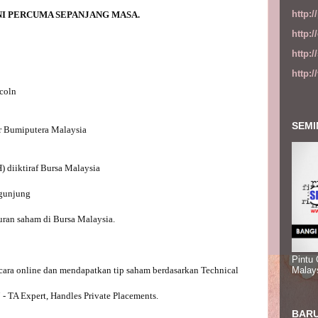
http:
http:
http:
http:
coln

SEMI
r Bumiputera Malaysia

diiktiraf Bursa Malaysia

gunjung

ran saham di Bursa Malaysia.

Pintu
secara online dan mendapatkan tip saham berdasarkan Technical 
Malay
TA Expert, Handles Private Placements.

BARU