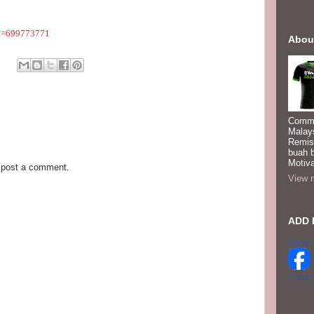
id=699773771
Abou
Commi
Malay
Remis
buah 
Motiva
 post a comment.
View m
ADD 
Faizal 
Create