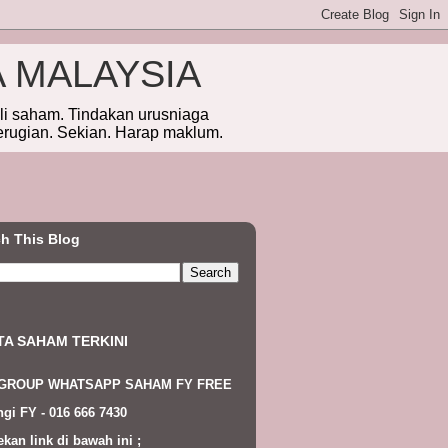
A MALAYSIA
eli saham. Tindakan urusniaga
erugian. Sekian. Harap maklum.
h This Blog
TA SAHAM TERKINI
 GROUP WHATSAPP SAHAM FY FREE
gi FY - 016 666 7430
ekan link di bawah ini ;