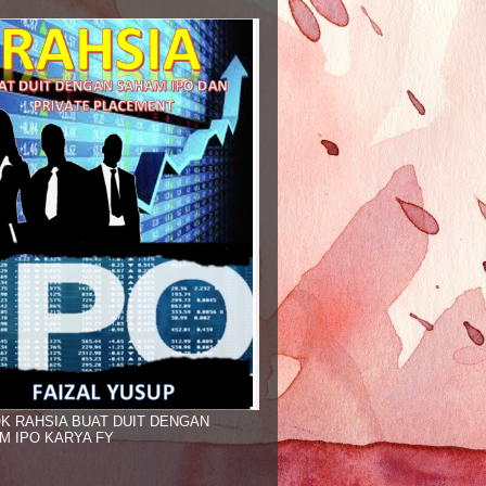
K RAHSIA BUAT DUIT DENGAN
M IPO KARYA FY