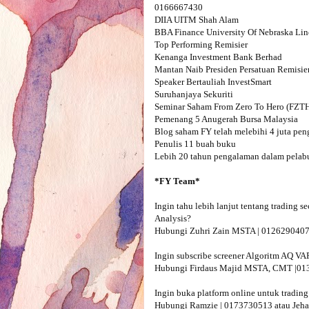
0166667430

DIIA UITM Shah Alam

BBA Finance University Of Nebraska Lin
Top Performing Remisier 

Kenanga Investment Bank Berhad

Mantan Naib Presiden Persatuan Remisie
Speaker Bertauliah InvestSmart

Suruhanjaya Sekuriti

Seminar Saham From Zero To Hero (FZTH) 
Pemenang 5 Anugerah Bursa Malaysia 

Blog saham FY telah melebihi 4 juta pen
Penulis 11 buah buku

Lebih 20 tahun pengalaman dalam pelabu
Ingin tahu lebih lanjut tentang trading 
Analysis?

Hubungi Zuhri Zain MSTA | 0126290407 - 
Ingin subscribe screener Algoritm AQ V
Hubungi Firdaus Majid MSTA, CMT |013
Ingin buka platform online untuk trading
Hubungi Ramzie | 0173730513 atau Jeha