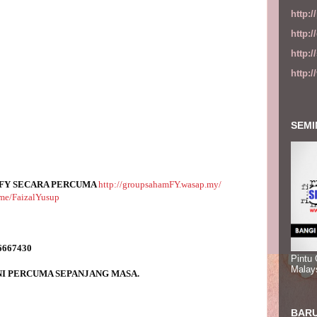
http:
http:
http:
http:
SEMI
FY SECARA PERCUMA 
http://groupsahamFY.wasap.my/
t.me/FaizalYusup
Pintu
Malay
BARU