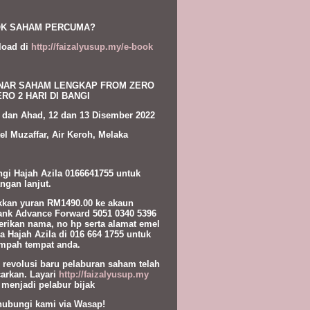
K SAHAM PERCUMA?
load di
http://faizalyusup.my/e-book
NAR SAHAM LENGKAP FROM ZERO
RO 2 HARI DI BANGI
 dan Ahad, 12 dan 13 Disember 2022
el Muzaffar, Air Keroh, Melaka
gi Hajah Azila 0166641755 untuk
ngan lanjut.
kan yuran RM1490.00 ke akaun
nk Advance Forward 5051 0340 5396
erikan nama, no hp serta alamat emel
a Hajah Azila di 016 664 1755 untuk
pah tempat anda.
l revolusi baru pelaburan saham telah
carkan. Layari
http://faizalyusup.my
 menjadi pelabur bijak
hubungi kami via Wasap!