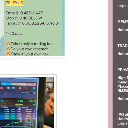
https
MEMB
Hubun
TRAD
Hubun
PRIV
High 
menda
Place
RM250
Hubun
IPO a
Holdi
Logis