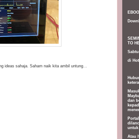
EBOO
Down
SEMI
TO HE
Sabtu
di Hot
ng ideas sahaja. Saham naik kita ambil untung…
Hubun
ketera
Masuk
Mayba
dan b
kepad
menem
Porta
dilan
untuk
Atau 