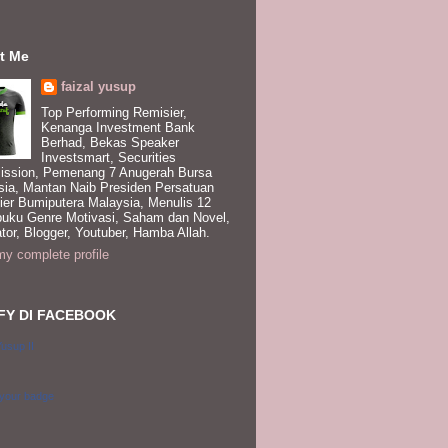
t Me
faizal yusup
Top Performing Remisier,
Kenanga Investment Bank
Berhad, Bekas Speaker
Investsmart, Securities
ssion, Pemenang 7 Anugerah Bursa
sia, Mantan Naib Presiden Persatuan
ier Bumiputera Malaysia, Menulis 12
buku Genre Motivasi, Saham dan Novel,
tor, Blogger, Youtuber, Hamba Allah.
y complete profile
FY DI FACEBOOK
Yusup II
 your badge