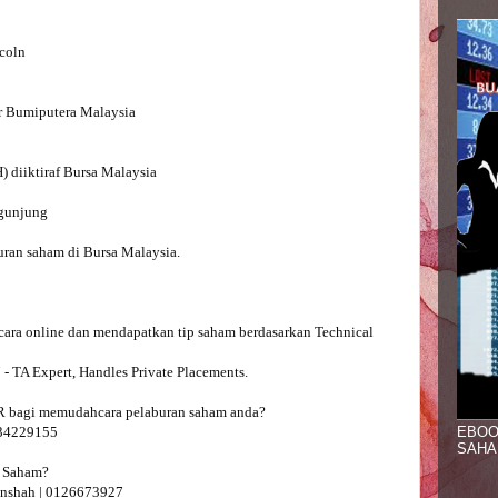
coln

r Bumiputera Malaysia

diiktiraf Bursa Malaysia

gunjung

ran saham di Bursa Malaysia.

secara online dan mendapatkan tip saham berdasarkan Technical 
TA Expert, Handles Private Placements.

AR bagi memudahcara pelaburan saham anda?

EBOO
4229155 

SAHA
 Saham?

nshah | 0126673927 
