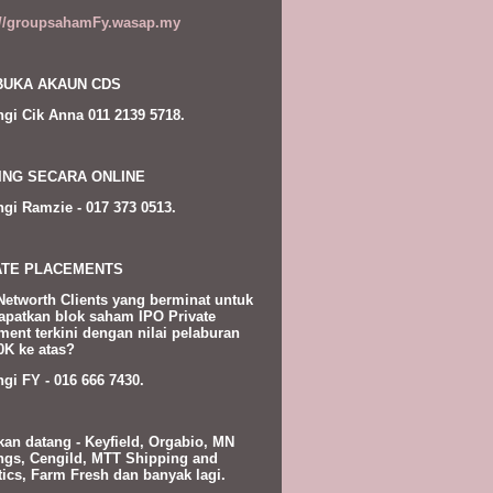
://groupsahamFy.wasap.my
UKA AKAUN CDS
gi Cik Anna 011 2139 5718.
ING SECARA ONLINE
gi Ramzie - 017 373 0513.
ATE PLACEMENTS
Networth Clients yang berminat untuk
patkan blok saham IPO Private
ment terkini dengan nilai pelaburan
K ke atas?
gi FY - 016 666 7430.
kan datang - Keyfield, Orgabio, MN
ngs, Cengild, MTT Shipping and
tics, Farm Fresh dan banyak lagi.