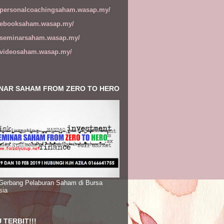
//personalcoachingsaham.wasap.my/
//ebooksaham.wasap.my/
//seminarsaham.wasap.my/
//videosaham.wasap.my/
NAR SAHAM FROM ZERO TO HERO
 Gerbang Pelaburan Saham di Bursa
sia
 TERBIT!!!