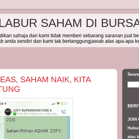
ELABUR SAHAM DI BURS
idikan sahaja dan kami tidak memberi sebarang saranan jual b
 anda sendiri dan kami tak bertanggungjawab atas apa-apa k
Searc
EAS, SAHAM NAIK, KITA
NTUNG
BERI
JOIN
Hubun
atau t