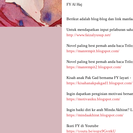
FY Al Haj
Berikut adalah blog-blog dan link manfaa
Untuk mendapatkan input pelaburan saha
http://www.faizalyusup.net/
Novel paling best pernah anda baca Trilo
https://manrempit.blogspot.com/
Novel paling best pernah anda baca Trilo
https://manrempit2.blogspot.com/
Kisah anak Pak Gad bernama FY layari -
https://kisahanakpakgad1.blogspot.com/
Ingin dapatkan pengisian motivasi bersa
https://motivasiku.blogspot.com/
Ingin baiki diri ke arah Minda Akhirat? L
https://mindaakhirat.blogspot.com/
Ikuti FY di Youtube 
https://youtu.be/eopx9GvrrkU