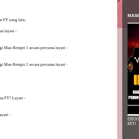
MASI
t FY yang lain;
m layari -
gi Man Rempit 1 secara percuma layari -
gi Man Rempit 2 secara percuma layari - 
ma FY? Layari -
ayari -
EBOO
MITI