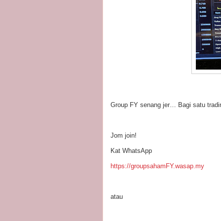
Group FY senang jer… Bagi satu tradi
Jom join!
Kat WhatsApp
https://groupsahamFY.wasap.my
atau