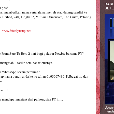
BARU
 pos? 

SETE
n memberikan nama serta alamat penuh atau datang sendiri ke 
 Berhad, 240, Tingkat 2, Mutiara Damansara, The Curve, Petaling 
i 
www.faizalyusup.net
engetahui tarikh seminar seterusnya.

i WhatsApp secara percuma? 
asap nama penuh anda ke no talian 0166667430. Pelbagai tip dan 
ari!

etul!

a mendapat manfaat dari perkongsian FY ini... 

Downlo
menda