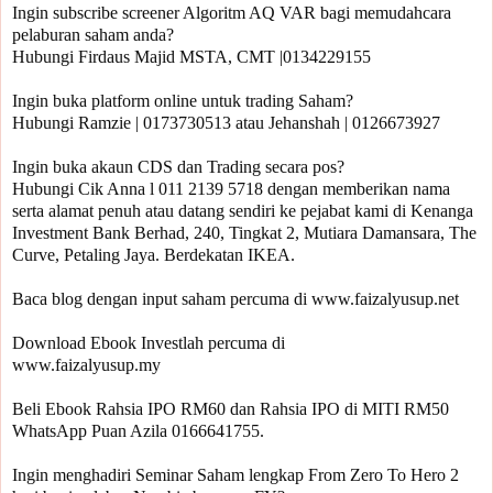
Ingin subscribe screener Algoritm AQ VAR bagi memudahcara 
pelaburan saham anda?

Hubungi Firdaus Majid MSTA, CMT |0134229155 

Ingin buka platform online untuk trading Saham?

Hubungi Ramzie | 0173730513 atau Jehanshah | 0126673927 

Ingin buka akaun CDS dan Trading secara pos? 

Hubungi Cik Anna l 011 2139 5718 dengan memberikan nama 
serta alamat penuh atau datang sendiri ke pejabat kami di Kenanga 
Investment Bank Berhad, 240, Tingkat 2, Mutiara Damansara, The 
Curve, Petaling Jaya. Berdekatan IKEA.

Baca blog dengan input saham percuma di www.faizalyusup.net

Download Ebook Investlah percuma di

www.faizalyusup.my

Beli Ebook Rahsia IPO RM60 dan Rahsia IPO di MITI RM50

WhatsApp Puan Azila 0166641755.

Ingin menghadiri Seminar Saham lengkap From Zero To Hero 2 