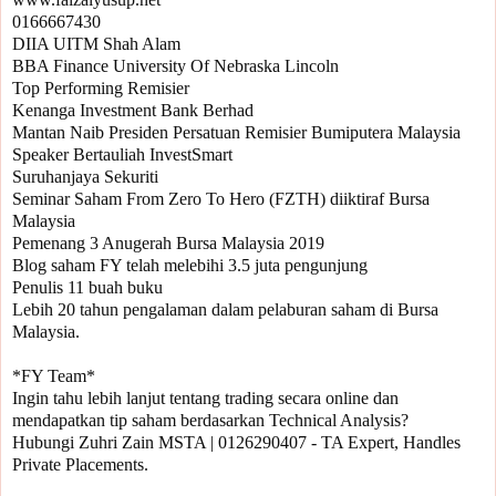
0166667430

DIIA UITM Shah Alam

BBA Finance University Of Nebraska Lincoln

Top Performing Remisier 

Kenanga Investment Bank Berhad

Mantan Naib Presiden Persatuan Remisier Bumiputera Malaysia

Speaker Bertauliah InvestSmart

Suruhanjaya Sekuriti

Seminar Saham From Zero To Hero (FZTH) diiktiraf Bursa 
Malaysia

Pemenang 3 Anugerah Bursa Malaysia 2019

Blog saham FY telah melebihi 3.5 juta pengunjung

Penulis 11 buah buku

Lebih 20 tahun pengalaman dalam pelaburan saham di Bursa 
Malaysia.

*FY Team*

Ingin tahu lebih lanjut tentang trading secara online dan 
mendapatkan tip saham berdasarkan Technical Analysis?

Hubungi Zuhri Zain MSTA | 0126290407 - TA Expert, Handles 
Private Placements.
