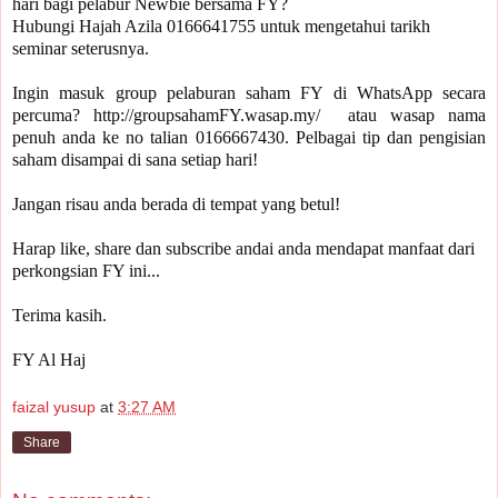
hari bagi pelabur Newbie bersama FY?

Hubungi Hajah Azila 0166641755 untuk mengetahui tarikh 
seminar seterusnya.

Ingin masuk group pelaburan saham FY di WhatsApp secara 
percuma? http://groupsahamFY.wasap.my/​  atau wasap nama 
penuh anda ke no talian 0166667430. Pelbagai tip dan pengisian 
saham disampai di sana setiap hari!
Jangan risau anda berada di tempat yang betul!

Harap like, share dan subscribe andai anda mendapat manfaat dari 
perkongsian FY ini... 

Terima kasih.

FY Al Haj
faizal yusup
at
3:27 AM
Share