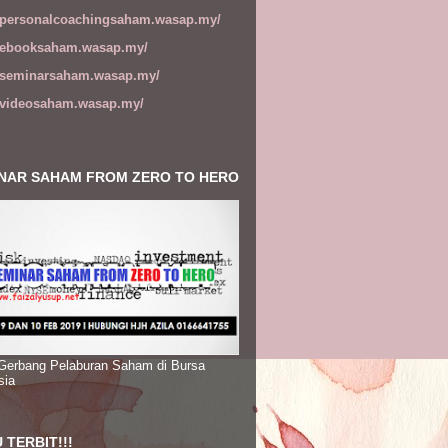
//personalcoachingsaham.wasap.my/
//ebooksaham.wasap.my/
//seminarsaham.wasap.my/
//videosaham.wasap.my/
NAR SAHAM FROM ZERO TO HERO
 Gerbang Pelaburan Saham di Bursa
sia
 TERBIT!!!