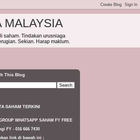
A MALAYSIA
eli saham. Tindakan urusniaga
erugian. Sekian. Harap maklum.
h This Blog
TA SAHAM TERKINI
 GROUP WHATSAPP SAHAM FY FREE
gi FY - 016 666 7430
ekan link di bawah ini ;