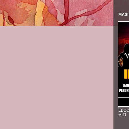
MASI
EBOO
MITI