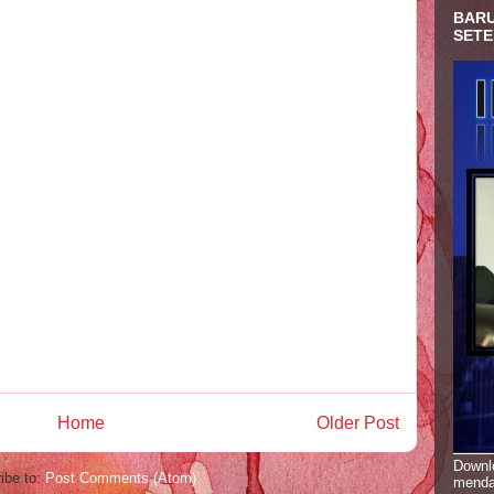
BARU
SETE
Home
Older Post
Downlo
ibe to:
Post Comments (Atom)
menda