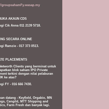
://groupsahamFy.wasap.my
UKA AKAUN CDS
gi Cik Anna 011 2139 5718.
ING SECARA ONLINE
gi Ramzie - 017 373 0513.
ATE PLACEMENTS
Networth Clients yang berminat untuk
patkan blok saham IPO Private
ment terkini dengan nilai pelaburan
K ke atas?
gi FY - 016 666 7430.
kan datang - Keyfield, Orgabio, MN
ngs, Cengild, MTT Shipping and
tics, Farm Fresh dan banyak lagi.