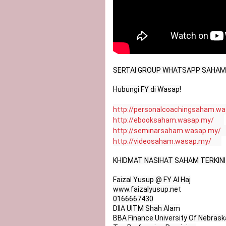
SERTAI GROUP WHATSAPP SAHAM 
Hubungi FY di Wasap!

http://personalcoachingsaham.w
http://ebooksaham.wasap.my/
http://seminarsaham.wasap.my/
http://videosaham.wasap.my/
KHIDMAT NASIHAT SAHAM TERKINI
Faizal Yusup @ FY Al Haj

www.faizalyusup.net

0166667430

DIIA UITM Shah Alam

BBA Finance University Of Nebraska