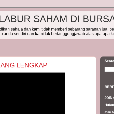
ELABUR SAHAM DI BURS
idikan sahaja dan kami tidak memberi sebarang saranan jual b
 anda sendiri dan kami tak bertanggungjawab atas apa-apa k
Searc
MANG LENGKAP
BERI
JOIN
Hubun
atau t