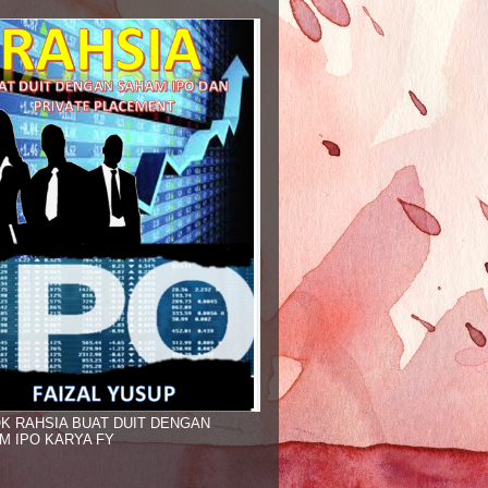
K RAHSIA BUAT DUIT DENGAN
M IPO KARYA FY