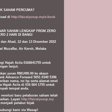
K SAHAM PERCUMA?
load di
http://faizalyusup.my/e-book
NAR SAHAM LENGKAP FROM ZERO
RO 2 HARI DI BANGI
 dan Ahad, 12 dan 13 Disember 2022
el Muzaffar, Air Keroh, Melaka
gi Hajah Azila 0166641755 untuk
ngan lanjut.
kan yuran RM1490.00 ke akaun
nk Advance Forward 5051 0340 5396
erikan nama, no hp serta alamat emel
a Hajah Azila di 016 664 1755 untuk
pah tempat anda.
l revolusi baru pelaburan saham telah
carkan. Layari
http://faizalyusup.my
 menjadi pelabur bijak
hubungi kami via Wasap!