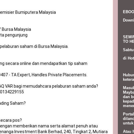
EBOO
emisier Bumiputera Malaysia

Down
 Bursa Malaysia

uta pengunjung

SEMI
TO HE
elaburan saham di Bursa Malaysia.

Sabtu
di Hot
ading secara online dan mendapatkan tip saham 
407 - TA Expert, Handles Private Placements.

Hubun
ketera
m AQ VAR bagi memudahcara pelaburan saham anda?

Masuk
|0134229155 

Mayba
dan b
kepad
rading Saham?

menem
Porta
dilan
ecara pos? 

untuk
 dengan memberikan nama serta alamat penuh atau 
Atau 
Kenanga Investment Bank Berhad, 240, Tingkat 2, Mutiara 