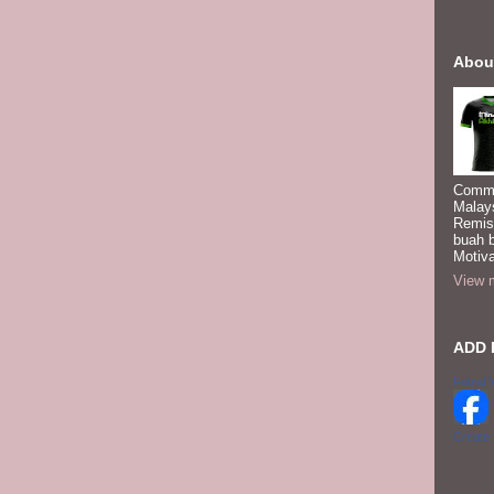
Abou
Commi
Malay
Remis
buah 
Motiva
View m
ADD 
Faizal 
Create