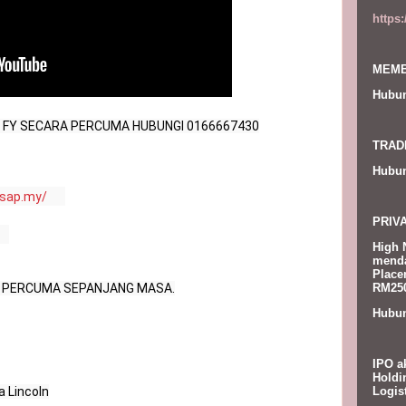
https
MEMB
Hubun
FY SECARA PERCUMA HUBUNGI 0166667430

TRAD
Hubun
asap.my/
PRIV
High 
menda
Place
RM250
 PERCUMA SEPANJANG MASA.

Hubun
IPO a
Holdi
Logis
 Lincoln
