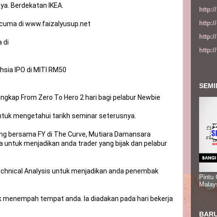
a. Berdekatan IKEA.

http:
http:
cuma di www.faizalyusup.net

http:
di

http:
sia IPO di MITI RM50

SEMI
ngkap From Zero To Hero 2 hari bagi pelabur Newbie 
tuk mengetahui tarikh seminar seterusnya.

ing bersama FY di The Curve, Mutiara Damansara 
a untuk menjadikan anda trader yang bijak dan pelabur 
echnical Analysis untuk menjadikan anda penembak 
Pintu
Malay
menempah tempat anda. Ia diadakan pada hari bekerja 
BARU