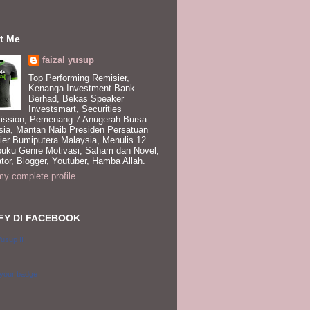
t Me
faizal yusup
Top Performing Remisier,
Kenanga Investment Bank
Berhad, Bekas Speaker
Investsmart, Securities
ssion, Pemenang 7 Anugerah Bursa
sia, Mantan Naib Presiden Persatuan
ier Bumiputera Malaysia, Menulis 12
buku Genre Motivasi, Saham dan Novel,
tor, Blogger, Youtuber, Hamba Allah.
y complete profile
FY DI FACEBOOK
Yusup II
 your badge