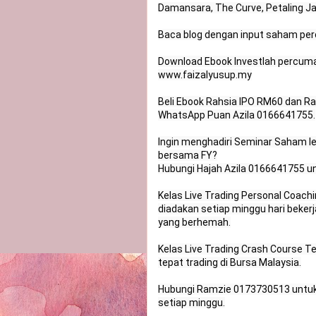
Damansara, The Curve, Petaling Jay
Baca blog dengan input saham per
Download Ebook Investlah percuma 
www.faizalyusup.my

Beli Ebook Rahsia IPO RM60 dan Rah
WhatsApp Puan Azila 0166641755.

Ingin menghadiri Seminar Saham le
bersama FY?

Hubungi Hajah Azila 0166641755 un
Kelas Live Trading Personal Coach
diadakan setiap minggu hari bekerj
yang berhemah.

Kelas Live Trading Crash Course T
tepat trading di Bursa Malaysia.

Hubungi Ramzie 0173730513 untuk 
setiap minggu.
