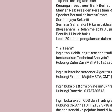
Top Performing Remisier 

Kenanga Investment Bank Berhad

Mantan Naib Presiden Persatuan R
Speaker Bertauliah InvestSmart

Suruhanjaya Sekuriti

Seminar Saham FZTH kami diiktiraf
Blog saham FY telah melebihi 3.5 j
Penulis 11 buah buku

Lebih 20 tahun pengalaman dalam p
*FY Team*

Ingin tahu lebih lanjut tentang tr
berdasarkan Technical Analysis?

Hubungi Zuhri Zain MSTA | 0126290
Ingin subscribe screener Algorit
Hubungi Firdaus Majid MSTA, CMT 
Ingin buka platform online untuk t
Hubungi Ramzie | 0173730513 

Ingin buka akaun CDS dan Trading s
Hubungi Cik Anna l 011 2139 5718
datang sendiri ke pejabat kami di 