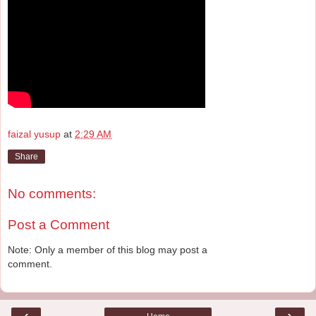
faizal yusup
at
2:29 AM
Share
No comments:
Post a Comment
Note: Only a member of this blog may post a
comment.
‹
›