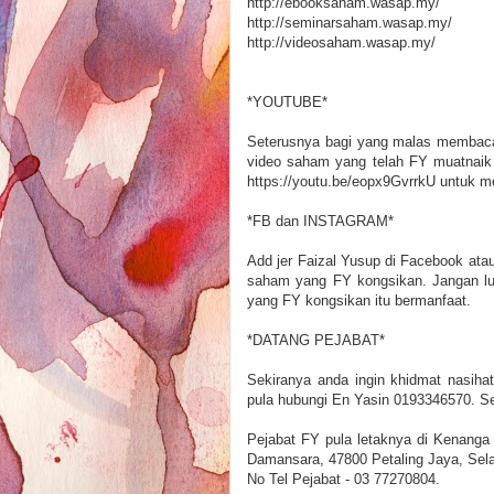
http://ebooksaham.wasap.my/
http://seminarsaham.wasap.my/
http://videosaham.wasap.my/
*YOUTUBE*
Seterusnya bagi yang malas membaca 
video saham yang telah FY muatnaik d
https://youtu.be/eopx9GvrrkU untuk 
*FB dan INSTAGRAM*
Add jer Faizal Yusup di Facebook atau
saham yang FY kongsikan. Jangan lupa 
yang FY kongsikan itu bermanfaat.
*DATANG PEJABAT*
Sekiranya anda ingin khidmat nasih
pula hubungi En Yasin 0193346570. Se
Pejabat FY pula letaknya di Kenanga
Damansara, 47800 Petaling Jaya, Sel
No Tel Pejabat - 03 77270804.