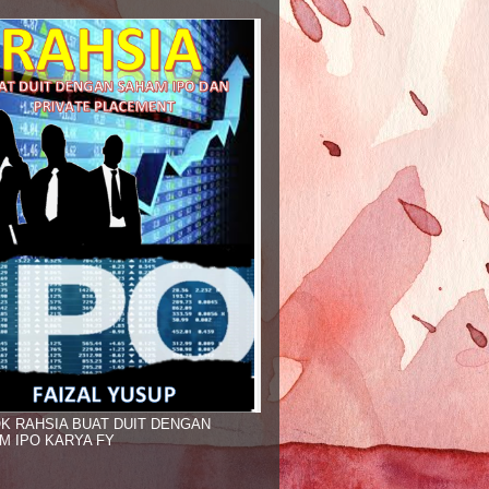
K RAHSIA BUAT DUIT DENGAN
M IPO KARYA FY