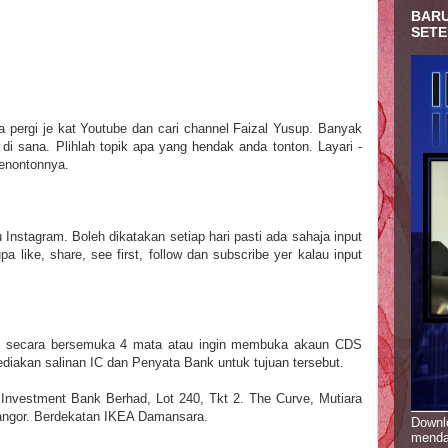
BARU
SETE
pergi je kat Youtube dan cari channel Faizal Yusup. Banyak
i sana. Plihlah topik apa yang hendak anda tonton. Layari -
menontonnya.
 Instagram. Boleh dikatakan setiap hari pasti ada sahaja input
like, share, see first, follow dan subscribe yer kalau input
at secara bersemuka 4 mata atau ingin membuka akaun CDS
diakan salinan IC dan Penyata Bank untuk tujuan tersebut.
 Investment Bank Berhad, Lot 240, Tkt 2. The Curve, Mutiara
angor. Berdekatan IKEA Damansara.
Downlo
menda