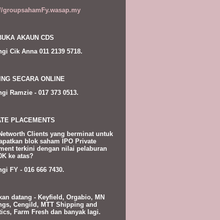
://groupsahamFy.wasap.my
UKA AKAUN CDS
gi Cik Anna 011 2139 5718.
ING SECARA ONLINE
gi Ramzie - 017 373 0513.
ATE PLACEMENTS
Networth Clients yang berminat untuk
patkan blok saham IPO Private
ment terkini dengan nilai pelaburan
K ke atas?
gi FY - 016 666 7430.
kan datang - Keyfield, Orgabio, MN
ngs, Cengild, MTT Shipping and
tics, Farm Fresh dan banyak lagi.