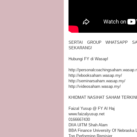
SERTAI GROUP WHATSAPP SA
SEKARANG!
Hubungi FY di Wasap!
http://personalcoachingsaham.wasap.
http://ebooksaham.wasap.my/
http://seminarsaham.wasap.my/
http://videosaham.wasap.my/
KHIDMAT NASIHAT SAHAM TERKIN
Faizal Yusup @ FY Al Haj
www.faizalyusup.net
0166667430
DIIA UITM Shah Alam
BBA Finance University Of Nebraska L
Top Performing Remisier