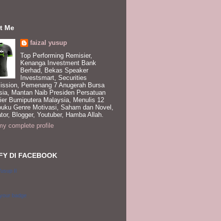
t Me
faizal yusup
Top Performing Remisier,
Kenanga Investment Bank
Berhad, Bekas Speaker
Investsmart, Securities
ssion, Pemenang 7 Anugerah Bursa
sia, Mantan Naib Presiden Persatuan
ier Bumiputera Malaysia, Menulis 12
buku Genre Motivasi, Saham dan Novel,
tor, Blogger, Youtuber, Hamba Allah.
y complete profile
FY DI FACEBOOK
Yusup II
 your badge