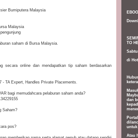
sier Bumiputera Malaysia
EBOO
Down
ursa Malaysia
a pengunjung
SEMI
TO HE
aburan saham di Bursa Malaysia.
Sabtu
di Hot
ading secara online dan mendapatkan tip saham berdasarkan
Hubun
ketera
 - TA Expert, Handles Private Placements.
Masuk
Q VAR bagi memudahcara pelaburan saham anda?
Mayba
0134229155
dan b
kepad
menem
ing Saham?
Porta
dilan
cara pos?
untuk
Atau 
ngan memberikan nama serta alamat penuh atau datang sendiri