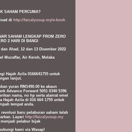
K SAHAM PERCUMA?
load di
http://faizalyusup.my/e-book
NAR SAHAM LENGKAP FROM ZERO
RO 2 HARI DI BANGI
 dan Ahad, 12 dan 13 Disember 2022
el Muzaffar, Air Keroh, Melaka
gi Hajah Azila 0166641755 untuk
ngan lanjut.
kan yuran RM1490.00 ke akaun
nk Advance Forward 5051 0340 5396
erikan nama, no hp serta alamat emel
a Hajah Azila di 016 664 1755 untuk
pah tempat anda.
l revolusi baru pelaburan saham telah
carkan. Layari
http://faizalyusup.my
 menjadi pelabur bijak
hubungi kami via Wasap!