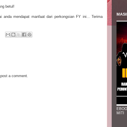
ng betul!
MASI
ai anda mendapat manfaat dari perkongsian FY ini... Terima
 post a comment.
EBOO
MITI