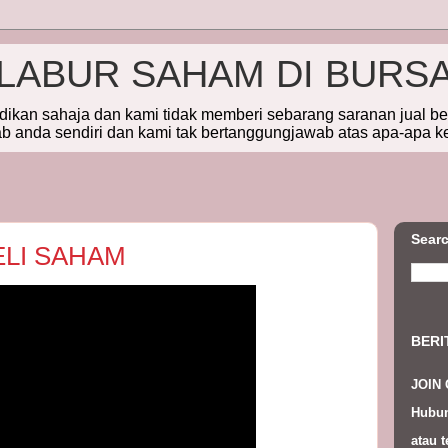
ELABUR SAHAM DI BURS
idikan sahaja dan kami tidak memberi sebarang saranan jual b
 anda sendiri dan kami tak bertanggungjawab atas apa-apa k
Searc
ELI SAHAM
BERI
JOIN
Hubun
atau t