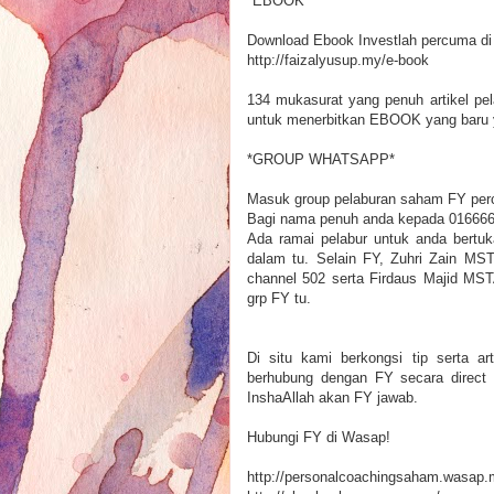
*EBOOK*
Download Ebook Investlah percuma di
http://faizalyusup.my/e-book
134 mukasurat yang penuh artikel pe
untuk menerbitkan EBOOK yang baru y
*GROUP WHATSAPP*
Masuk group pelaburan saham FY per
Bagi nama penuh anda kepada 01666
Ada ramai pelabur untuk anda bertuk
dalam tu. Selain FY, Zuhri Zain MS
channel 502 serta Firdaus Majid MS
grp FY tu.
Di situ kami berkongsi tip serta ar
berhubung dengan FY secara direct 
InshaAllah akan FY jawab.
Hubungi FY di Wasap!
http://personalcoachingsaham.wasap.