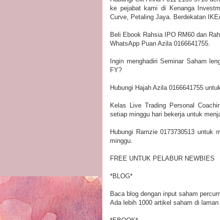
ke pejabat kami di Kenanga Investm
Curve, Petaling Jaya. Berdekatan IKE
Beli Ebook Rahsia IPO RM60 dan Rah
WhatsApp Puan Azila 0166641755.
Ingin menghadiri Seminar Saham len
FY?
Hubungi Hajah Azila 0166641755 untuk
Kelas Live Trading Personal Coach
setiap minggu hari bekerja untuk menj
Hubungi Ramzie 0173730513 untuk me
minggu.
FREE UNTUK PELABUR NEWBIES
*BLOG*
Baca blog dengan input saham percuma
Ada lebih 1000 artikel saham di laman