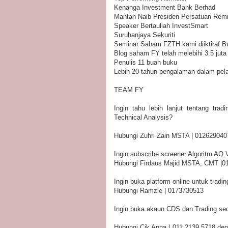
Kenanga Investment Bank Berhad
Mantan Naib Presiden Persatuan Remi
Speaker Bertauliah InvestSmart
Suruhanjaya Sekuriti
Seminar Saham FZTH kami diiktiraf B
Blog saham FY telah melebihi 3.5 jut
Penulis 11 buah buku
Lebih 20 tahun pengalaman dalam pel
TEAM FY
Ingin tahu lebih lanjut tentang tr
Technical Analysis?
Hubungi Zuhri Zain MSTA | 0126290407
Ingin subscribe screener Algoritm A
Hubungi Firdaus Majid MSTA, CMT |
Ingin buka platform online untuk trad
Hubungi Ramzie | 0173730513
Ingin buka akaun CDS dan Trading se
Hubungi Cik Anna l 011 2139 5718 de