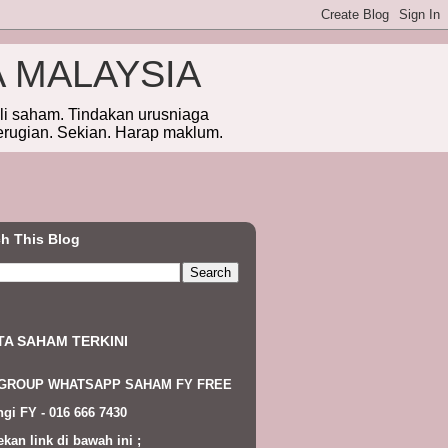
A MALAYSIA
eli saham. Tindakan urusniaga
erugian. Sekian. Harap maklum.
h This Blog
TA SAHAM TERKINI
 GROUP WHATSAPP SAHAM FY FREE
gi FY - 016 666 7430
ekan link di bawah ini ;