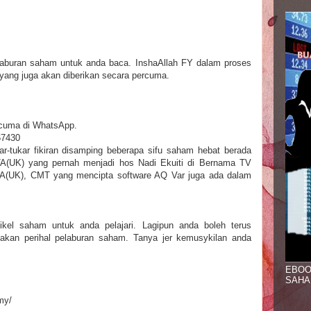
laburan saham untuk anda baca. InshaAllah FY dalam proses
ang juga akan diberikan secara percuma.
cuma di WhatsApp.
67430
ar-tukar fikiran disamping beberapa sifu saham hebat berada
TA(UK) yang pernah menjadi hos Nadi Ekuiti di Bernama TV
TA(UK), CMT yang mencipta software AQ Var juga ada dalam
tikel saham untuk anda pelajari. Lagipun anda boleh terus
akan perihal pelaburan saham. Tanya jer kemusykilan anda
EBOO
SAHA
my/