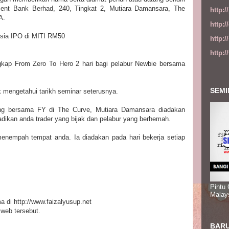
ent Bank Berhad, 240, Tingkat 2, Mutiara Damansara, The
http:
A.
http:
sia IPO di MITI RM50
http:
http:
gkap From Zero To Hero 2 hari bagi pelabur Newbie bersama
SEMI
 mengetahui tarikh seminar seterusnya.
ing bersama FY di The Curve, Mutiara Damansara diadakan
adikan anda trader yang bijak dan pelabur yang berhemah.
nempah tempat anda. Ia diadakan pada hari bekerja setiap
Pintu
Malay
 di http://www.faizalyusup.net
 web tersebut.
BARU