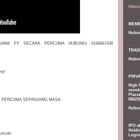
https
MEMB
Hubun
HAM FY SECARA PERCUMA HUBUNGI 0166667430
TRAD
Hubun
my/
PRIV
High 
menda
Place
RM250
I PERCUMA SEPANJANG MASA.
Hubun
IPO a
Holdi
incoln
Logis