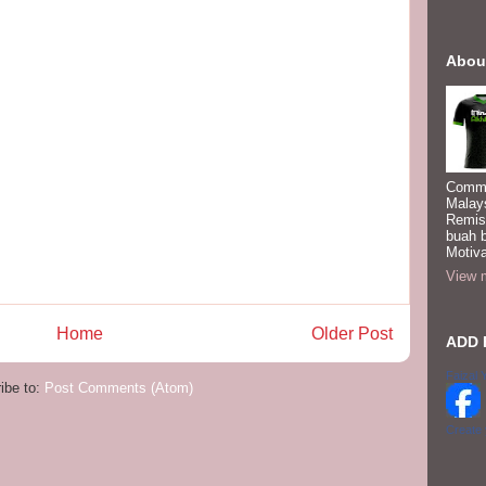
Abou
Commi
Malay
Remis
buah 
Motiva
View m
Home
Older Post
ADD 
Faizal 
ibe to:
Post Comments (Atom)
Create