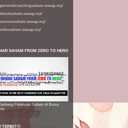
//personalcoachingsaham.wasap.my/
//ebooksaham.wasap.my/
//seminarsaham.wasap.my/
//videosaham.wasap.my/
NAR SAHAM FROM ZERO TO HERO
 Gerbang Pelaburan Saham di Bursa
sia
 TERBIT!!!