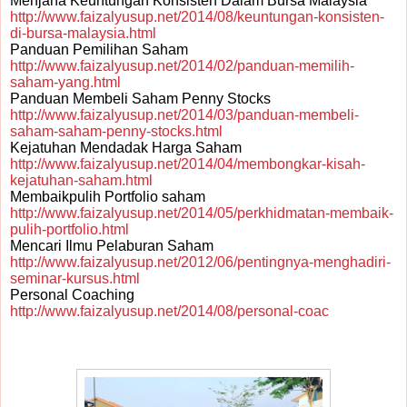
Menjana Keuntungan Konsisten Dalam Bursa Malaysia
http://www.faizalyusup.net/2014/08/keuntungan-konsisten-
di-bursa-malaysia.html
Panduan Pemilihan Saham
http://www.faizalyusup.net/2014/02/panduan-memilih-
saham-yang.html
Panduan Membeli Saham Penny Stocks
http://www.faizalyusup.net/2014/03/panduan-membeli-
saham-saham-penny-stocks.html
Kejatuhan Mendadak Harga Saham
http://www.faizalyusup.net/2014/04/membongkar-kisah-
kejatuhan-saham.html
Membaikpulih Portfolio saham
http://www.faizalyusup.net/2014/05/perkhidmatan-membaik-
pulih-portfolio.html
Mencari Ilmu Pelaburan Saham
http://www.faizalyusup.net/2012/06/pentingnya-menghadiri-
seminar-kursus.html
Personal Coaching
http://www.faizalyusup.net/2014/08/personal-coac