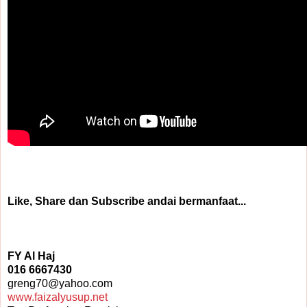
Like, Share dan Subscribe andai bermanfaat...
FY Al Haj
016 6667430
greng70@yahoo.com
www.faizalyusup.net