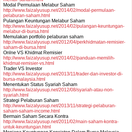
Modal Permulaan Melabur Saham
http://www.faizalyusup.net/2014/02/modal-permulaan-
pelaburan-saham.html
Pulangan Keuntungan Melabur Saham
http://www.faizalyusup.net/2014/02/pulangan-keuntungan-
melabur-di-bursa.html
Memulakan portfolio pelaburan saham
http://www.faizalyusup.net/2012/04/perkhidmatan-remisier-
saham-di-bursa.html
Onlne VS Khidmat Remisier
http://www.faizalyusup.net/2014/02/panduan-memilih-
khidmat-remisier-vs.html
Trader VS Investor
http://www.faizalyusup.net/2013/11/trader-dan-investor-di-
bursa-malaysia.html
Menentukan Status Syariah Saham
http://www.faizalyusup.net/2012/08/syariah-atau-non-
syariah.html
Strategi Pelaburan Saham
http://www.faizalyusup.net/2013/11/strategi-pelaburan-
saham-saham-income.html
Bermain Saham Secara Kontra
http://www.faizalyusup.net/2011/02/main-saham-kontra-
untuk-keuntungan.html