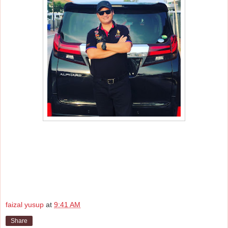
faizal yusup
at
9:41 AM
Share