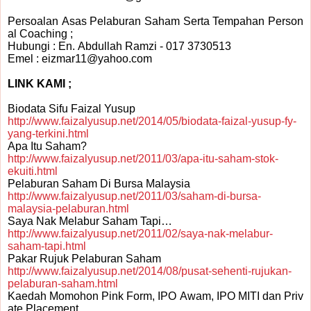
Persoalan Asas Pelaburan Saham Serta Tempahan Person
al Coaching ;
Hubungi : En. Abdullah Ramzi - 017 3730513
Emel : eizmar11@yahoo.com
LINK KAMI ;
Biodata Sifu Faizal Yusup
http://www.faizalyusup.net/2014/05/biodata-faizal-yusup-fy-
yang-terkini.html
Apa Itu Saham?
http://www.faizalyusup.net/2011/03/apa-itu-saham-stok-
ekuiti.html
Pelaburan Saham Di Bursa Malaysia
http://www.faizalyusup.net/2011/03/saham-di-bursa-
malaysia-pelaburan.html
Saya Nak Melabur Saham Tapi…
http://www.faizalyusup.net/2011/02/saya-nak-melabur-
saham-tapi.html
Pakar Rujuk Pelaburan Saham
http://www.faizalyusup.net/2014/08/pusat-sehenti-rujukan-
pelaburan-saham.html
Kaedah Momohon Pink Form, IPO Awam, IPO MITI dan Priv
ate Placement