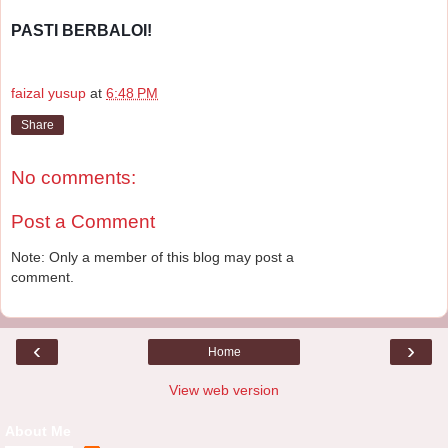
PASTI BERBALOI!
faizal yusup
at
6:48 PM
Share
No comments:
Post a Comment
Note: Only a member of this blog may post a
comment.
‹
›
Home
View web version
About Me