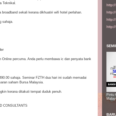
a Teknikal.
http:
http:
 broadband sekali kerana dikhuatiri wifi hotel perlahan.
http:
g sahaja.
http:
SEMI
der
 Online percuma. Anda perlu membawa ic dan penyata bank
90.00 sahaja. Seminar FZTH dua hari ini sudah memadai
saran saham Bursa Malaysia.
gkin kerana ditakuti tempat duduk penuh.
Pintu
Malay
D CONSULTANTS
BARU