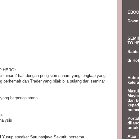
EBOO
Down
SEMI
TO HE
Sabtu
di Hot
O HERO*
 seminar 2 hari dengan pengisian saham yang lengkap yang
Hubun
 berhemah dan Trader yang bijak bila pulang dari seminar
ketera
Masuk
Mayba
n yang berpengalaman.
dan b
kepad
menem
ors
Porta
nalysis
dilan
untuk
Atau 
l Yusup speaker Suruhanjaya Sekuriti bersama