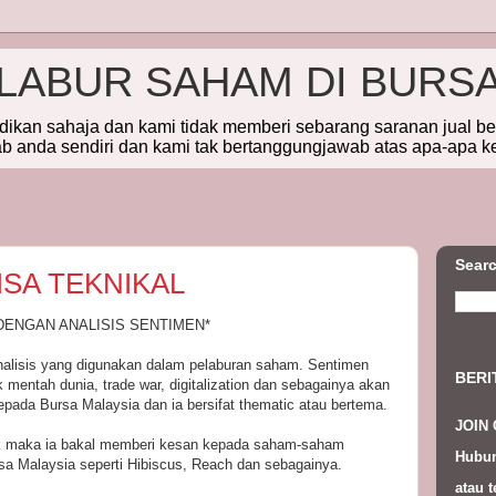
ELABUR SAHAM DI BURS
idikan sahaja dan kami tidak memberi sebarang saranan jual b
 anda sendiri dan kami tak bertanggungjawab atas apa-apa k
Searc
ISA TEKNIKAL
ENGAN ANALISIS SENTIMEN*
analisis yang digunakan dalam pelaburan saham. Sentimen
BERI
mentah dunia, trade war, digitalization dan sebagainya akan
pada Bursa Malaysia dan ia bersifat thematic atau bertema.
JOIN
ik maka ia bakal memberi kesan kepada saham-saham
Hubun
rsa Malaysia seperti Hibiscus, Reach dan sebagainya.
atau t