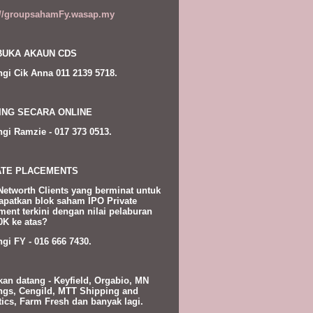
://groupsahamFy.wasap.my
UKA AKAUN CDS
gi Cik Anna 011 2139 5718.
ING SECARA ONLINE
gi Ramzie - 017 373 0513.
ATE PLACEMENTS
Networth Clients yang berminat untuk
patkan blok saham IPO Private
ment terkini dengan nilai pelaburan
K ke atas?
gi FY - 016 666 7430.
kan datang - Keyfield, Orgabio, MN
ngs, Cengild, MTT Shipping and
tics, Farm Fresh dan banyak lagi.