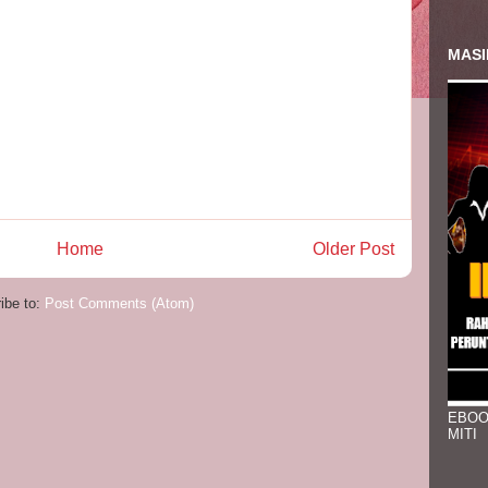
MASI
Home
Older Post
ibe to:
Post Comments (Atom)
EBOO
MITI