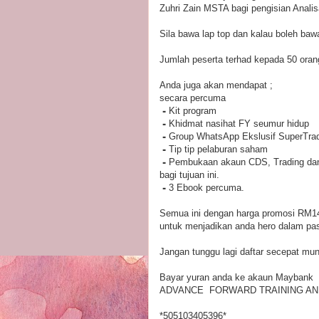
Zuhri Zain MSTA bagi pengisian Analis
Sila bawa lap top dan kalau boleh bawa
Jumlah peserta terhad kepada 50 oran
Anda juga akan mendapat ;
secara percuma
⁃
Kit program
⁃
Khidmat nasihat FY seumur hidup
⁃
Group WhatsApp Ekslusif SuperTra
⁃
Tip tip pelaburan saham
⁃
Pembukaan akaun CDS, Trading dan
bagi tujuan ini.
⁃
3 Ebook percuma.
Semua ini dengan harga promosi RM14
untuk menjadikan anda hero dalam pa
Jangan tunggu lagi daftar secepat mun
Bayar yuran anda ke akaun Maybank
ADVANCE FORWARD TRAINING AN
*505103405396*