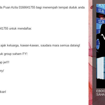
a Puan Azila 0166641755 bagi menempah tempat duduk anda
641755 untuk mendaftar.
 ajak keluarga, kawan-kawan, saudara mara semua datang!
uk group saham FY!
 jer!!!
my/
EBOO
gkan!
SAHA