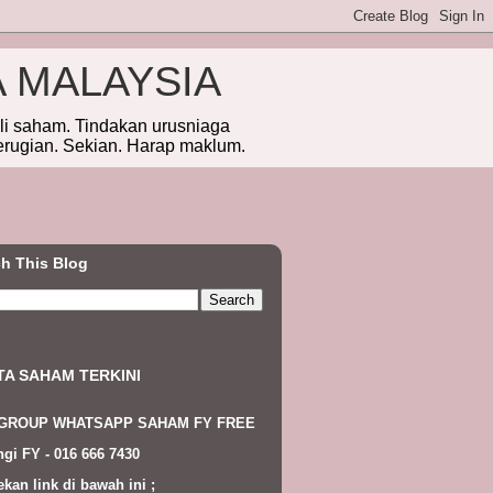
A MALAYSIA
eli saham. Tindakan urusniaga
erugian. Sekian. Harap maklum.
h This Blog
TA SAHAM TERKINI
 GROUP WHATSAPP SAHAM FY FREE
gi FY - 016 666 7430
ekan link di bawah ini ;