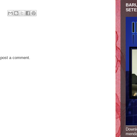
BARU
SETE
 post a comment.
Downlo
menda