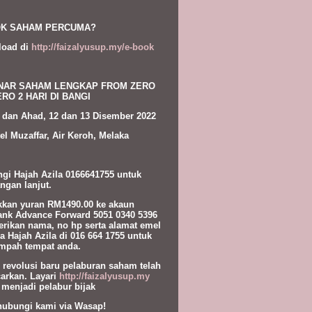
K SAHAM PERCUMA?
load di
http://faizalyusup.my/e-book
NAR SAHAM LENGKAP FROM ZERO
RO 2 HARI DI BANGI
 dan Ahad, 12 dan 13 Disember 2022
el Muzaffar, Air Keroh, Melaka
gi Hajah Azila 0166641755 untuk
ngan lanjut.
kan yuran RM1490.00 ke akaun
nk Advance Forward 5051 0340 5396
erikan nama, no hp serta alamat emel
a Hajah Azila di 016 664 1755 untuk
pah tempat anda.
l revolusi baru pelaburan saham telah
carkan. Layari
http://faizalyusup.my
 menjadi pelabur bijak
hubungi kami via Wasap!