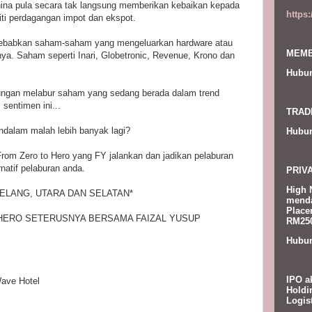
China pula secara tak langsung memberikan kebaikan kepada
https
ti perdagangan impot dan ekspot.
nyebabkan saham-saham yang mengeluarkan hardware atau
MEMB
ya. Saham seperti Inari, Globetronic, Revenue, Krono dan
Hubun
ungan melabur saham yang sedang berada dalam trend
entimen ini...
TRAD
ndalam malah lebih banyak lagi?
Hubun
om Zero to Hero yang FY jalankan dan jadikan pelaburan
natif pelaburan anda.
PRIV
High 
ELANG, UTARA DAN SELATAN*
menda
Place
HERO SETERUSNYA BERSAMA FAIZAL YUSUP
RM250
Hubun
IPO a
ave Hotel
Holdi
Logis