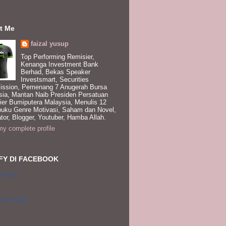
t Me
faizal yusup
Top Performing Remisier,
Kenanga Investment Bank
Berhad, Bekas Speaker
Investsmart, Securities
ssion, Pemenang 7 Anugerah Bursa
sia, Mantan Naib Presiden Persatuan
ier Bumiputera Malaysia, Menulis 12
buku Genre Motivasi, Saham dan Novel,
tor, Blogger, Youtuber, Hamba Allah.
y complete profile
FY DI FACEBOOK
Yusup II
 your badge