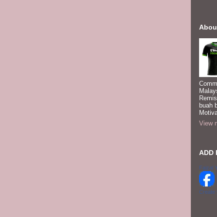
Abou
Commi
Malay
Remis
buah 
Motiva
View m
ADD 
Faizal 
Create