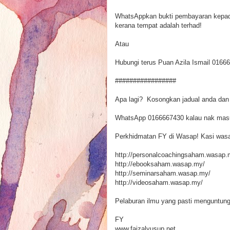
WhatsAppkan bukti pembayaran kepad
kerana tempat adalah terhad!
Atau
Hubungi terus Puan Azila Ismail 0166
#################
Apa lagi? Kosongkan jadual anda dan
WhatsApp 0166667430 kalau nak mas
Perkhidmatan FY di Wasap! Kasi wasap
http://personalcoachingsaham.wasap.
http://ebooksaham.wasap.my/
http://seminarsaham.wasap.my/
http://videosaham.wasap.my/
Pelaburan ilmu yang pasti menguntun
FY
www.faizalyusup.net