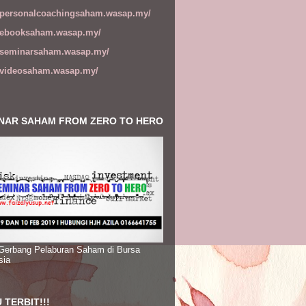
//personalcoachingsaham.wasap.my/
//ebooksaham.wasap.my/
//seminarsaham.wasap.my/
//videosaham.wasap.my/
NAR SAHAM FROM ZERO TO HERO
 Gerbang Pelaburan Saham di Bursa
sia
 TERBIT!!!