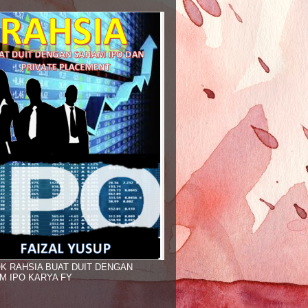
K RAHSIA BUAT DUIT DENGAN
M IPO KARYA FY