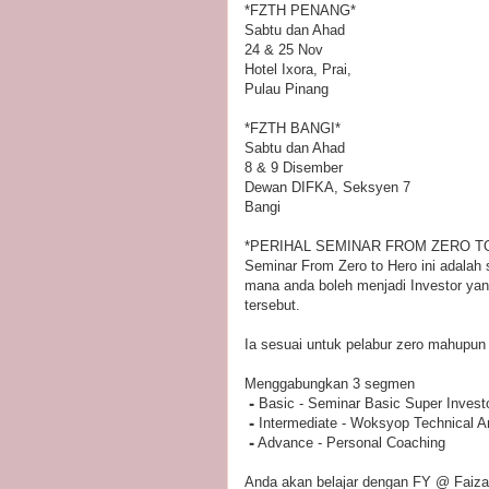
*FZTH PENANG*
Sabtu dan Ahad
24 & 25 Nov
Hotel Ixora, Prai,
Pulau Pinang
*FZTH BANGI*
Sabtu dan Ahad
8 & 9 Disember
Dewan DIFKA, Seksyen 7
Bangi
*PERIHAL SEMINAR FROM ZERO T
Seminar From Zero to Hero ini adalah
mana anda boleh menjadi Investor yang
tersebut.
Ia sesuai untuk pelabur zero mahupu
Menggabungkan 3 segmen
⁃
Basic - Seminar Basic Super Invest
⁃
Intermediate - Woksyop Technical A
⁃
Advance - Personal Coaching
Anda akan belajar dengan FY @ Faiza