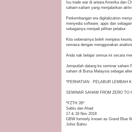
Isu trade war di antara Amerika dan 
saham-saham yang menjalankan aktivi
Perkembangan era digitalization me
menyedia software, apps dan sebagain
sebagainya menjadi pilihan pelabur.
Kita sebenarnya boleh menjana keunt
semasa dengan menggunakan analisis s
Anda nak belajar semua ini secara me
Jemputlah datang ke seminar saham Fr
saham di Bursa Malaysia sebagai alter
*PERHATIAN : PELABUR LEMBAH K
SEMINAR SAHAM FROM ZERO TO 
*FZTH JB*
Sabtu dan Ahad
17 & 18 Nov 2018
GBW formerly known as Grand Blue W
Johor Bahru