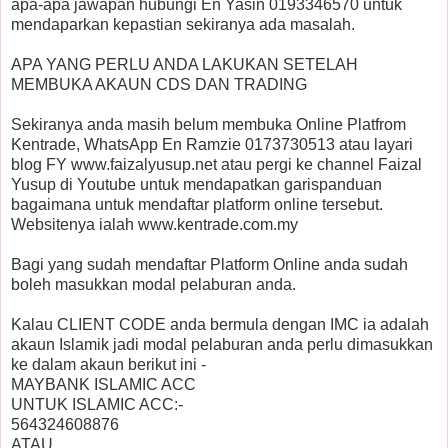
apa-apa jawapan hubungi En Yasin 0193346570 untuk
mendaparkan kepastian sekiranya ada masalah.
APA YANG PERLU ANDA LAKUKAN SETELAH
MEMBUKA AKAUN CDS DAN TRADING
Sekiranya anda masih belum membuka Online Platfrom
Kentrade, WhatsApp En Ramzie 0173730513 atau layari
blog FY www.faizalyusup.net atau pergi ke channel Faizal
Yusup di Youtube untuk mendapatkan garispanduan
bagaimana untuk mendaftar platform online tersebut.
Websitenya ialah www.kentrade.com.my
Bagi yang sudah mendaftar Platform Online anda sudah
boleh masukkan modal pelaburan anda.
Kalau CLIENT CODE anda bermula dengan IMC ia adalah
akaun Islamik jadi modal pelaburan anda perlu dimasukkan
ke dalam akaun berikut ini -
MAYBANK ISLAMIC ACC
UNTUK ISLAMIC ACC:-
564324608876
ATAU