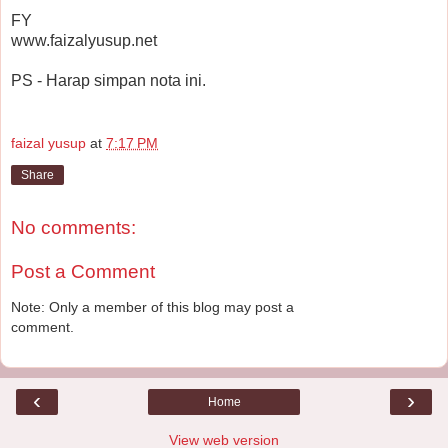
FY
www.faizalyusup.net
PS - Harap simpan nota ini.
faizal yusup
at
7:17 PM
Share
No comments:
Post a Comment
Note: Only a member of this blog may post a
comment.
‹
›
Home
View web version