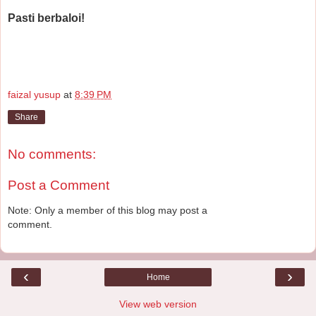
Pasti berbaloi!
faizal yusup
at
8:39 PM
Share
No comments:
Post a Comment
Note: Only a member of this blog may post a
comment.
‹
›
Home
View web version