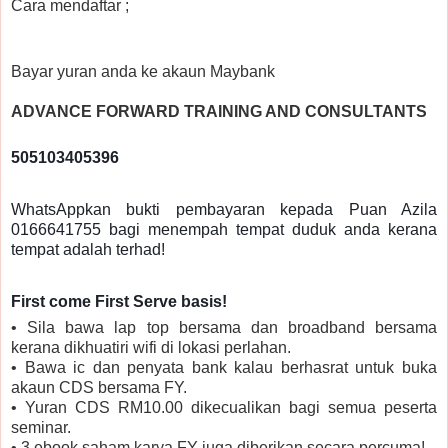
Cara mendaftar ;
Bayar yuran anda ke akaun Maybank
ADVANCE FORWARD TRAINING AND CONSULTANTS
505103405396
WhatsAppkan bukti pembayaran kepada Puan Azila
0166641755 bagi menempah tempat duduk anda kerana
tempat adalah terhad!
First come First Serve basis!
• Sila bawa lap top bersama dan broadband bersama
kerana dikhuatiri wifi di lokasi perlahan.
• Bawa ic dan penyata bank kalau berhasrat untuk buka
akaun CDS bersama FY.
• Yuran CDS RM10.00 dikecualikan bagi semua peserta
seminar.
• 3 ebook saham karya FY juga diberikan secara percuma!