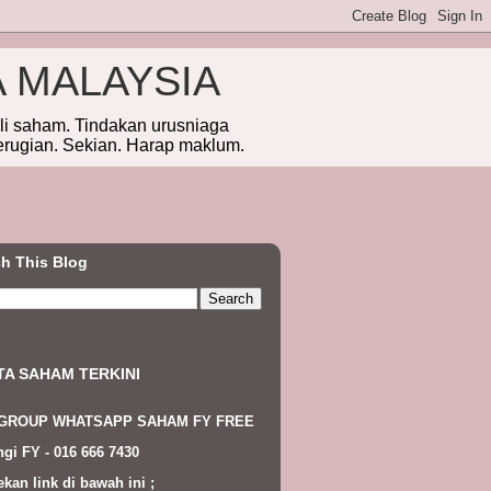
A MALAYSIA
eli saham. Tindakan urusniaga
erugian. Sekian. Harap maklum.
h This Blog
TA SAHAM TERKINI
 GROUP WHATSAPP SAHAM FY FREE
gi FY - 016 666 7430
ekan link di bawah ini ;