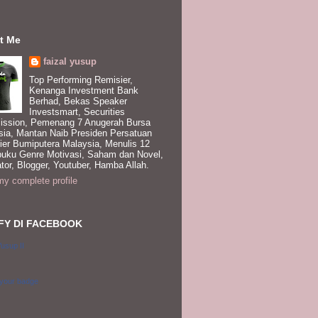
t Me
faizal yusup
Top Performing Remisier,
Kenanga Investment Bank
Berhad, Bekas Speaker
Investsmart, Securities
ssion, Pemenang 7 Anugerah Bursa
sia, Mantan Naib Presiden Persatuan
ier Bumiputera Malaysia, Menulis 12
buku Genre Motivasi, Saham dan Novel,
tor, Blogger, Youtuber, Hamba Allah.
y complete profile
FY DI FACEBOOK
Yusup II
 your badge