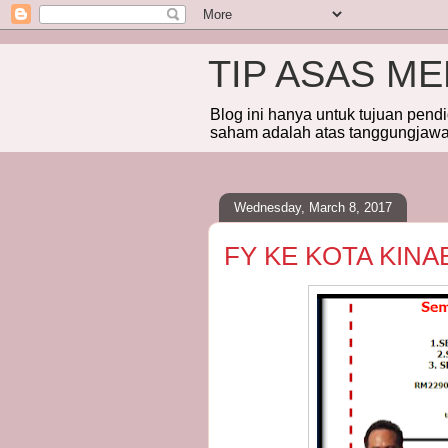
TIP ASAS M
Blog ini hanya untuk tujuan pend
saham adalah atas tanggungjawab
Wednesday, March 8, 2017
FY KE KOTA KINA