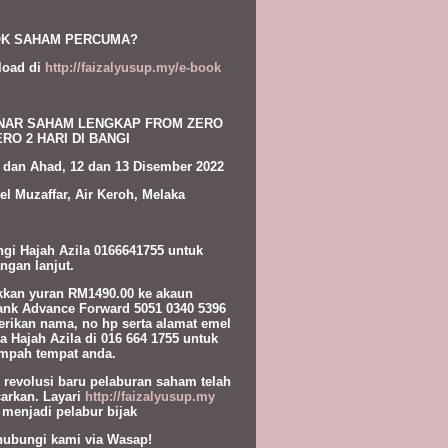
K SAHAM PERCUMA?
load di
http://faizalyusup.my/e-book
NAR SAHAM LENGKAP FROM ZERO
RO 2 HARI DI BANGI
 dan Ahad, 12 dan 13 Disember 2022
el Muzaffar, Air Keroh, Melaka
gi Hajah Azila 0166641755 untuk
ngan lanjut.
kan yuran RM1490.00 ke akaun
nk Advance Forward 5051 0340 5396
erikan nama, no hp serta alamat emel
a Hajah Azila di 016 664 1755 untuk
pah tempat anda.
l revolusi baru pelaburan saham telah
carkan. Layari
http://faizalyusup.my
 menjadi pelabur bijak
hubungi kami via Wasap!