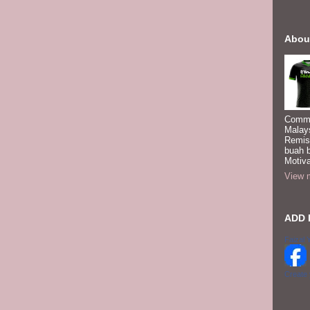
Abou
Commi
Malay
Remis
buah 
Motiva
View m
ADD 
Faizal 
Create