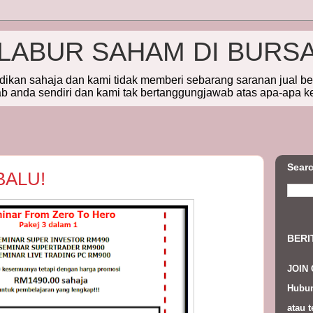
ELABUR SAHAM DI BURS
idikan sahaja dan kami tidak memberi sebarang saranan jual b
 anda sendiri dan kami tak bertanggungjawab atas apa-apa k
Searc
BALU!
BERI
JOIN
Hubun
atau t