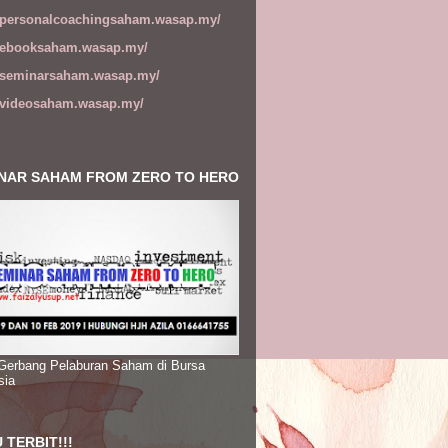
//personalcoachingsaham.wasap.my/
//ebooksaham.wasap.my/
//seminarsaham.wasap.my/
//videosaham.wasap.my/
NAR SAHAM FROM ZERO TO HERO
 Gerbang Pelaburan Saham di Bursa
sia
 TERBIT!!!