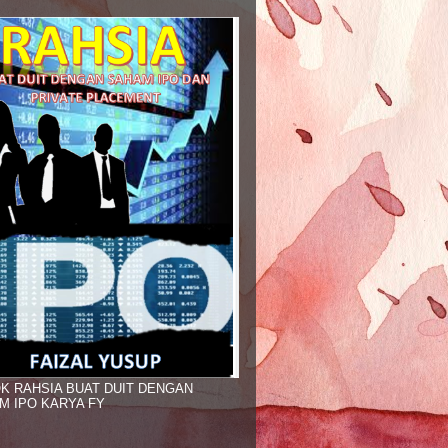
K RAHSIA BUAT DUIT DENGAN
M IPO KARYA FY