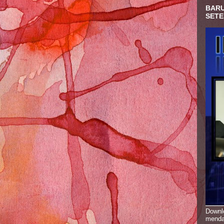
BARU
SETE
Downlo
menda