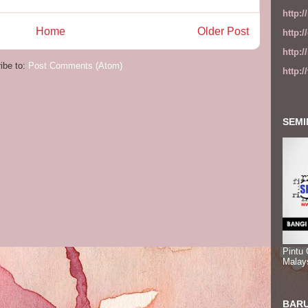
http:
Home
Older Post
http:
http:
ibe to:
Post Comments (Atom)
http:
SEMI
Pintu
Malay
BARU