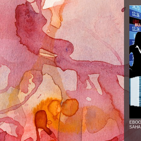
EBOO
SAHA