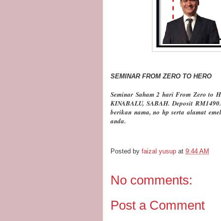
SEMINAR FROM ZERO TO HERO
Seminar Saham 2 hari From Zero to 
KINABALU, SABAH. Deposit RM1490.
berikan nama, no hp serta alamat em
anda.
Posted by
faizal yusup
at
9:44 AM
No comments:
Post a Comment