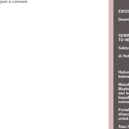
 post a comment.
EBOO
Down
SEMI
TO HE
Sabtu
di Hot
Hubun
ketera
Masuk
Mayba
dan b
kepad
menem
Porta
dilan
untuk
Atau 