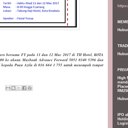
https
MEMB
Hubun
TRAD
Hubun
Hero bersama FY pada 11 dan 12 Mac 2017 di TH Hotel, KOTA
00 ke akaun Maybank Advance Forward 5051 0340 5396 dan
el kepada Puan
Azila di 016 664 1 755 untuk menempah tempat
PRIV
High 
menda
Place
RM250
Hubun
IPO a
Holdi
Logis