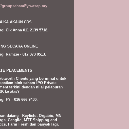
://groupsahamFy.wasap.my
UKA AKAUN CDS
gi Cik Anna 011 2139 5718.
ING SECARA ONLINE
gi Ramzie - 017 373 0513.
ATE PLACEMENTS
Networth Clients yang berminat untuk
patkan blok saham IPO Private
ment terkini dengan nilai pelaburan
K ke atas?
gi FY - 016 666 7430.
kan datang - Keyfield, Orgabio, MN
ngs, Cengild, MTT Shipping and
tics, Farm Fresh dan banyak lagi.