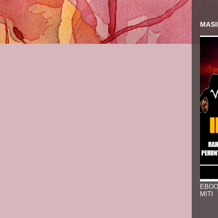
MASI
EBOO
MITI