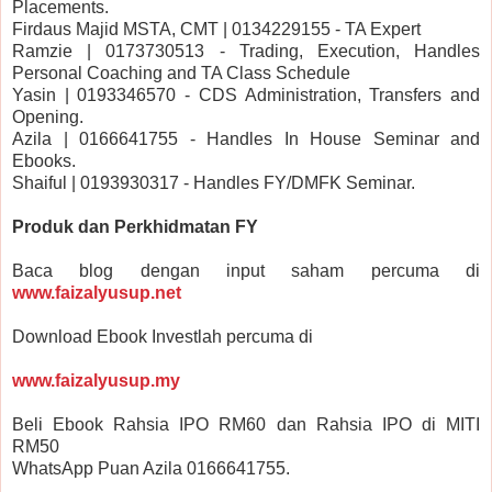
Placements.
Firdaus Majid MSTA, CMT | 0134229155 - TA Expert
Ramzie | 0173730513 - Trading, Execution, Handles
Personal Coaching and TA Class Schedule
Yasin | 0193346570 - CDS Administration, Transfers and
Opening.
Azila | 0166641755 - Handles In House Seminar and
Ebooks.
Shaiful | 0193930317 - Handles FY/DMFK Seminar.
Produk dan Perkhidmatan FY
Baca blog dengan input saham percuma di
www.faizalyusup.net
Download Ebook Investlah percuma di
www.faizalyusup.my
Beli Ebook Rahsia IPO RM60 dan Rahsia IPO di MITI
RM50
WhatsApp Puan Azila 0166641755.