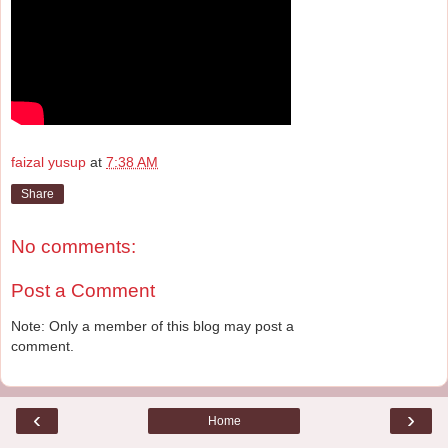
faizal yusup
at
7:38 AM
Share
No comments:
Post a Comment
Note: Only a member of this blog may post a
comment.
‹
›
Home