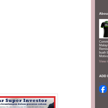
Abou
Commi
Malay
Remis
buah 
Motiva
View m
ADD 
Faizal 
Create