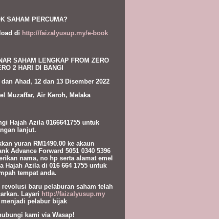
K SAHAM PERCUMA?
load di
http://faizalyusup.my/e-book
NAR SAHAM LENGKAP FROM ZERO
RO 2 HARI DI BANGI
 dan Ahad, 12 dan 13 Disember 2022
el Muzaffar, Air Keroh, Melaka
gi Hajah Azila 0166641755 untuk
ngan lanjut.
kan yuran RM1490.00 ke akaun
nk Advance Forward 5051 0340 5396
erikan nama, no hp serta alamat emel
a Hajah Azila di 016 664 1755 untuk
pah tempat anda.
l revolusi baru pelaburan saham telah
carkan. Layari
http://faizalyusup.my
 menjadi pelabur bijak
hubungi kami via Wasap!