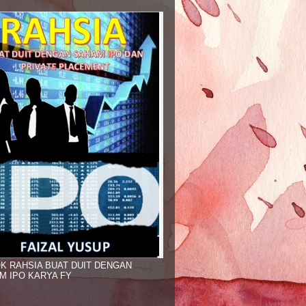
K RAHSIA BUAT DUIT DENGAN
M IPO KARYA FY