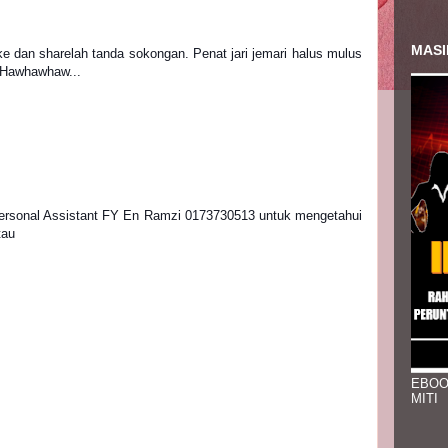
MASI
e dan sharelah tanda sokongan. Penat jari jemari halus mulus 
. Hawhawhaw...
ersonal Assistant FY En Ramzi 0173730513 untuk mengetahui 
tau
EBOO
MITI