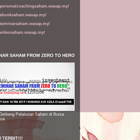
//personalcoachingsaham.wasap.my/
//ebooksaham.wasap.my/
//seminarsaham.wasap.my/
//videosaham.wasap.my/
NAR SAHAM FROM ZERO TO HERO
 Gerbang Pelaburan Saham di Bursa
sia
 TERBIT!!!