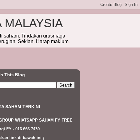
A MALAYSIA
eli saham. Tindakan urusniaga
erugian. Sekian. Harap maklum.
h This Blog
TA SAHAM TERKINI
 GROUP WHATSAPP SAHAM FY FREE
gi FY - 016 666 7430
ekan link di bawah ini ;