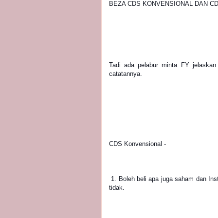
BEZA CDS KONVENSIONAL DAN CD
Tadi ada pelabur minta FY jelaskan t
catatannya.
CDS Konvensional -
 1. Boleh beli apa juga saham dan Instrumen dalam Bursa Malaysia!baik berstatus syariah mahupun 
tidak.