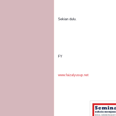
Sekian dulu.
FY
www.faizalyusup.net