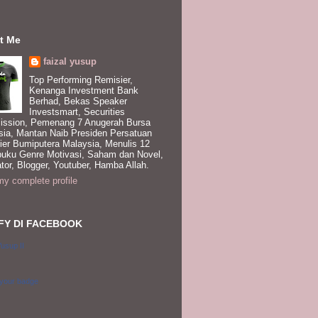
t Me
faizal yusup
Top Performing Remisier,
Kenanga Investment Bank
Berhad, Bekas Speaker
Investsmart, Securities
ssion, Pemenang 7 Anugerah Bursa
sia, Mantan Naib Presiden Persatuan
ier Bumiputera Malaysia, Menulis 12
buku Genre Motivasi, Saham dan Novel,
tor, Blogger, Youtuber, Hamba Allah.
y complete profile
FY DI FACEBOOK
Yusup II
 your badge