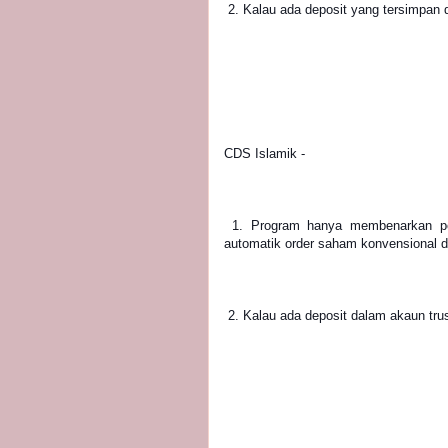
 2. Kalau ada deposit yang tersimpan
CDS Islamik -
 1. Program hanya membenarkan pembelian saham dan instrumen syariah sahaja dan secara 
automatik order saham konvensional di
 2. Kalau ada deposit dalam akaun tr