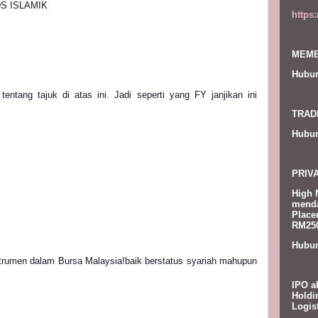
S ISLAMIK
https
MEMB
Hubun
entang tajuk di atas ini. Jadi seperti yang FY janjikan ini 
TRAD
Hubun
PRIV
High 
menda
Place
RM250
Hubun
IPO a
Holdi
Logis