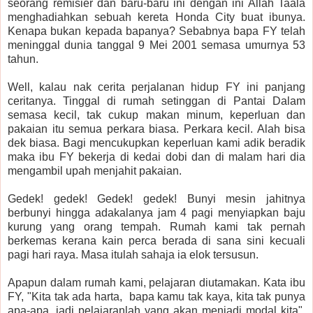
seorang remisier dan baru-baru ini dengan ini Allah Taala
menghadiahkan sebuah kereta Honda City buat ibunya.
Kenapa bukan kepada bapanya? Sebabnya bapa FY telah
meninggal dunia tanggal 9 Mei 2001 semasa umurnya 53
tahun.
Well, kalau nak cerita perjalanan hidup FY ini panjang
ceritanya. Tinggal di rumah setinggan di Pantai Dalam
semasa kecil, tak cukup makan minum, keperluan dan
pakaian itu semua perkara biasa. Perkara kecil. Alah bisa
dek biasa. Bagi mencukupkan keperluan kami adik beradik
maka ibu FY bekerja di kedai dobi dan di malam hari dia
mengambil upah menjahit pakaian.
Gedek! gedek! Gedek! gedek! Bunyi mesin jahitnya
berbunyi hingga adakalanya jam 4 pagi menyiapkan baju
kurung yang orang tempah. Rumah kami tak pernah
berkemas kerana kain perca berada di sana sini kecuali
pagi hari raya. Masa itulah sahaja ia elok tersusun.
Apapun dalam rumah kami, pelajaran diutamakan. Kata ibu
FY, "Kita tak ada harta, bapa kamu tak kaya, kita tak punya
apa-apa, jadi pelajaranlah yang akan menjadi modal kita".