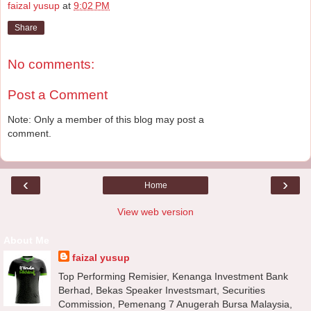
faizal yusup
at
9:02 PM
Share
No comments:
Post a Comment
Note: Only a member of this blog may post a
comment.
‹
›
Home
View web version
About Me
faizal yusup
Top Performing Remisier, Kenanga Investment Bank
Berhad, Bekas Speaker Investsmart, Securities
Commission, Pemenang 7 Anugerah Bursa Malaysia,