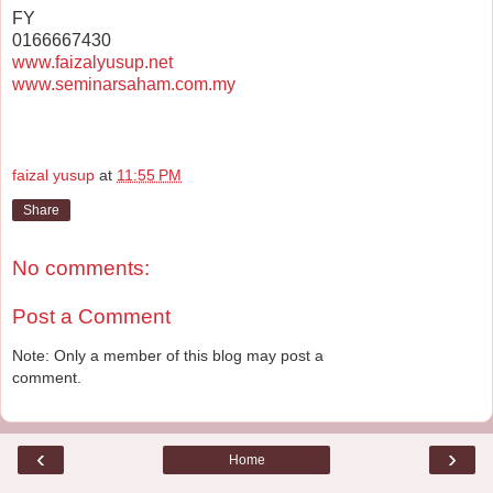
FY
0166667430
www.faizalyusup.net
www.seminarsaham.com.my
faizal yusup
at
11:55 PM
Share
No comments:
Post a Comment
Note: Only a member of this blog may post a
comment.
‹
›
Home