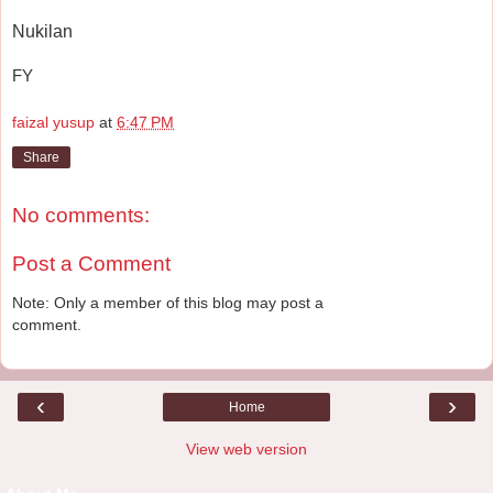
Nukilan
FY
faizal yusup
at
6:47 PM
Share
No comments:
Post a Comment
Note: Only a member of this blog may post a
comment.
‹
›
Home
View web version