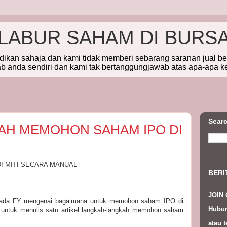
ELABUR SAHAM DI BURS
idikan sahaja dan kami tidak memberi sebarang saranan jual b
 anda sendiri dan kami tak bertanggungjawab atas apa-apa k
Searc
AH MEMOHON SAHAM IPO DI
 MITI SECARA MANUAL
BERI
JOIN
epada FY mengenai bagaimana untuk memohon saham IPO di
Hubun
ntuk menulis satu artikel langkah-langkah memohon saham
atau t