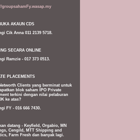
://groupsahamFy.wasap.my
UKA AKAUN CDS
gi Cik Anna 011 2139 5718.
ING SECARA ONLINE
gi Ramzie - 017 373 0513.
ATE PLACEMENTS
Networth Clients yang berminat untuk
patkan blok saham IPO Private
ment terkini dengan nilai pelaburan
K ke atas?
gi FY - 016 666 7430.
kan datang - Keyfield, Orgabio, MN
ngs, Cengild, MTT Shipping and
tics, Farm Fresh dan banyak lagi.