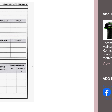
Abou
Commi
Malay
Remis
buah 
Motiva
View m
ADD 
Faizal 
Create