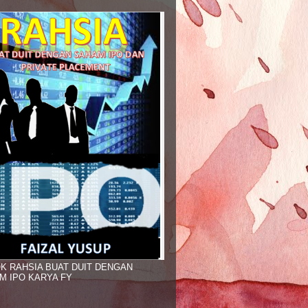
K RAHSIA BUAT DUIT DENGAN
M IPO KARYA FY