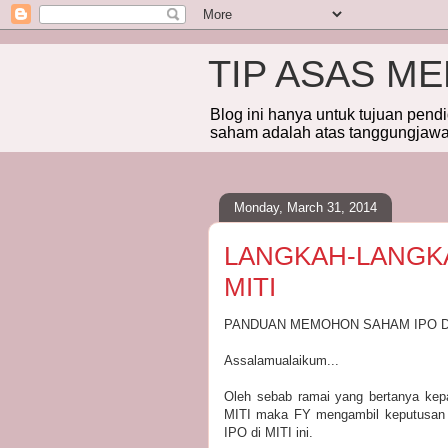
TIP ASAS M
Blog ini hanya untuk tujuan pend
saham adalah atas tanggungjawab
Monday, March 31, 2014
LANGKAH-LANGK
MITI
PANDUAN MEMOHON SAHAM IPO DI
Assalamualaikum...
Oleh sebab ramai yang bertanya k
MITI maka FY mengambil keputusan u
IPO di MITI ini.