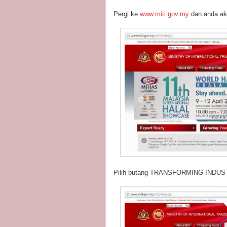
Pergi ke
www.miti.gov.my
dan anda aka
Pilih butang TRANSFORMING IND