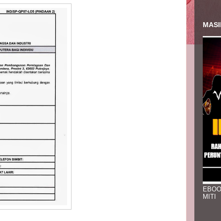
MASI
EBOO
MITI