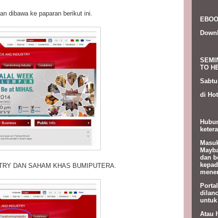
n dibawa ke paparan berikut ini.
EBOO
Down
SEMI
TO HE
Sabtu
di Hot
Hubun
ketera
Masuk
Mayba
dan b
kepad
USTRY DAN SAHAM KHAS BUMIPUTERA.
menem
Porta
dilan
untuk
Atau 