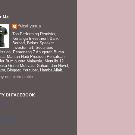
t Me
faizal yusup
Top Performing Remisier,
Kenanga Investment Bank
Berhad, Bekas Speaker
Investsmart, Securities
ssion, Pemenang 7 Anugerah Bursa
sia, Mantan Naib Presiden Persatuan
ier Bumiputera Malaysia, Menulis 12
buku Genre Motivasi, Saham dan Novel,
tor, Blogger, Youtuber, Hamba Allah.
y complete profile
FY DI FACEBOOK
Yusup II
 your badge