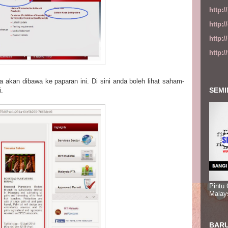
http:
http:
http:
http:
akan dibawa ke paparan ini. Di sini anda boleh lihat saham-
SEMI
ni.
Pintu
Malay
BARU