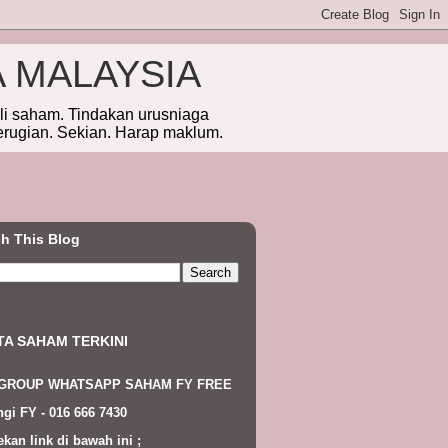
A MALAYSIA
eli saham. Tindakan urusniaga
erugian. Sekian. Harap maklum.
h This Blog
TA SAHAM TERKINI
 GROUP WHATSAPP SAHAM FY FREE
gi FY - 016 666 7430
ekan link di bawah ini ;