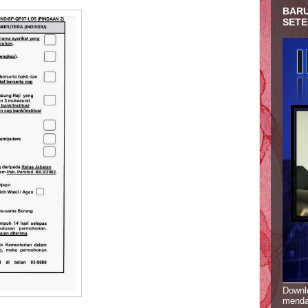
BARU
SETE
Downlo
menda