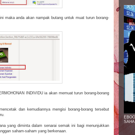
ini maka anda akan nampak butang untuk muat turun borang-
RMOHONAN INDIVIDU ia akan memuat turun borang-borang
mencetak dan kemudiannya mengisi borang-borang tersebut
ru.
EBOO
SAHA
ana yang diminta dalam senarai semak ini bagi menunjukkan
anggan saham-saham yang berkenaan.