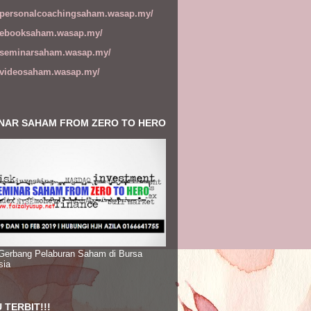
//personalcoachingsaham.wasap.my/
//ebooksaham.wasap.my/
//seminarsaham.wasap.my/
//videosaham.wasap.my/
NAR SAHAM FROM ZERO TO HERO
 Gerbang Pelaburan Saham di Bursa
sia
 TERBIT!!!