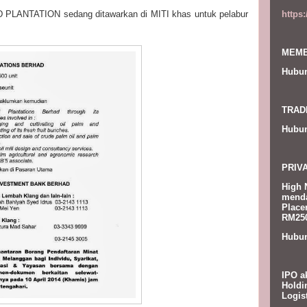
https
PLANTATION sedang ditawarkan di MITI khas untuk pelabur
MEMB
Hubun
TRAD
Hubun
PRIV
High 
menda
Place
RM250
Hubun
IPO a
Holdi
Logis