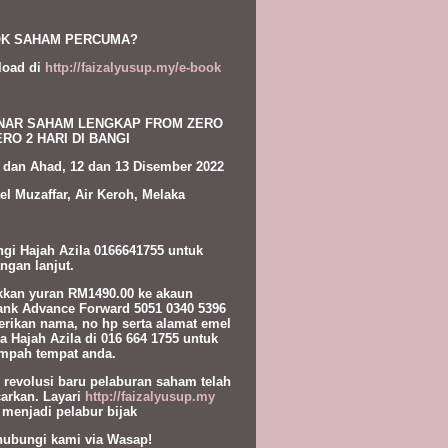
K SAHAM PERCUMA?
load di
http://faizalyusup.my/e-book
NAR SAHAM LENGKAP FROM ZERO
RO 2 HARI DI BANGI
 dan Ahad, 12 dan 13 Disember 2022
el Muzaffar, Air Keroh, Melaka
gi Hajah Azila 0166641755 untuk
ngan lanjut.
kan yuran RM1490.00 ke akaun
nk Advance Forward 5051 0340 5396
erikan nama, no hp serta alamat emel
a Hajah Azila di 016 664 1755 untuk
pah tempat anda.
l revolusi baru pelaburan saham telah
carkan. Layari
http://faizalyusup.my
 menjadi pelabur bijak
hubungi kami via Wasap!