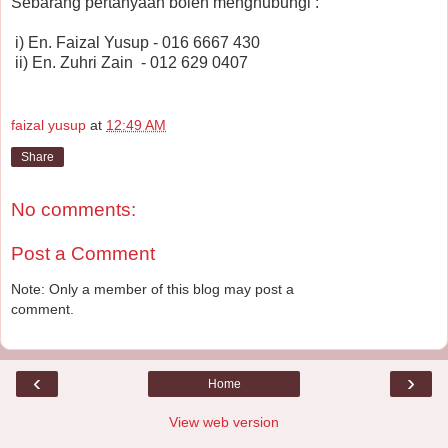
Sebarang pertanyaan boleh menghubungi :
i)
En. Faizal Yusup
-
016 6667 430
ii)
En. Zuhri Zain
-
012 629 0407
faizal yusup
at
12:49 AM
Share
No comments:
Post a Comment
Note: Only a member of this blog may post a
comment.
‹
›
Home
View web version