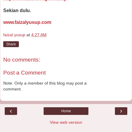
Sekian dulu.
www.faizalyusup.com
faizal yusup
at
4:27 AM
Share
No comments:
Post a Comment
Note: Only a member of this blog may post a
comment.
‹
›
Home
View web version