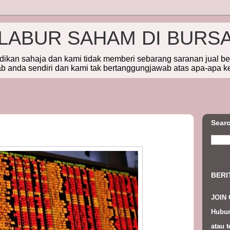
ELABUR SAHAM DI BURS
idikan sahaja dan kami tidak memberi sebarang saranan jual b
 anda sendiri dan kami tak bertanggungjawab atas apa-apa k
Searc
BERI
JOIN
Hubun
atau t