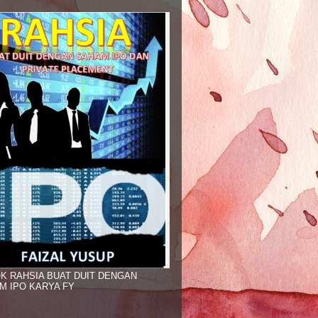
K RAHSIA BUAT DUIT DENGAN
M IPO KARYA FY