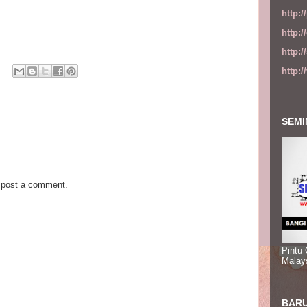
http:
http:
http:
http:
SEMI
 post a comment.
Pintu
Malay
BARU