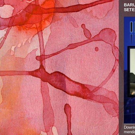
BARU
SETE
Downlo
menda