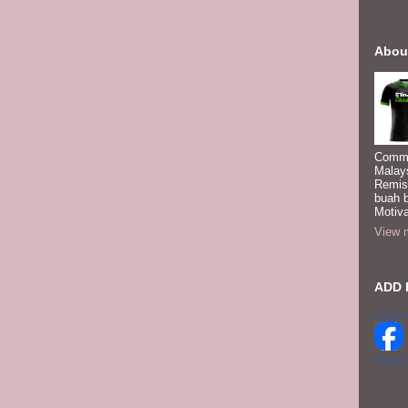
Abou
Commi
Malay
Remis
buah 
Motiva
View m
ADD 
Faizal 
Create