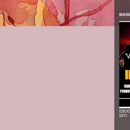
MASI
EBOO
MITI