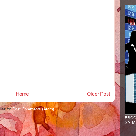
Home
Older Post
ibe to:
Post Comments (Atom)
EBOO
SAHA