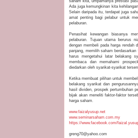
saham kita, umpamanya prestasi pas
Ada juga kemungkinan kita kehilanga
Selain daripada itu, terdapat juga sa
amat penting bagi pelabur untuk me
pelaburan.
Penasihat kewangan biasanya meng
pelaburan. Tujuan utama berurus n
dengan membeli pada harga rendah da
panjang, memilih saham berdasarkan f
harus mengetahui latar belakang sy
membaca dan memahami prospeckt
diedarkan oleh syarikat-syarikat ter
Ketika membuat pilihan untuk membeli 
belakang syarikat dan pengurusanny
hasil dividen, prospek pertumbuhan p
bijak akan meneliti faktor-faktor te
harga saham.
www.faizalyusup.net
www.seminarsaham.com.my
https://www.facebook.com/faizal.yusup
greng70@yahoo.com