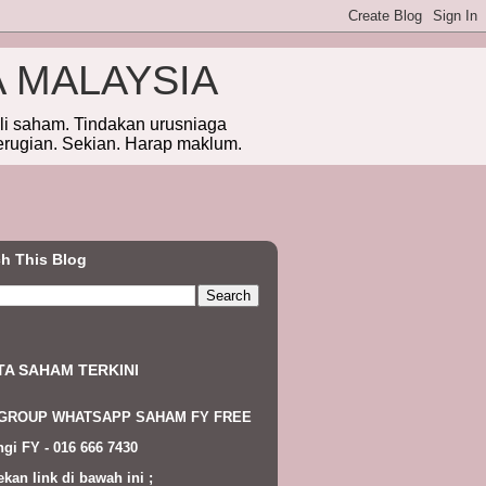
A MALAYSIA
eli saham. Tindakan urusniaga
erugian. Sekian. Harap maklum.
h This Blog
TA SAHAM TERKINI
 GROUP WHATSAPP SAHAM FY FREE
gi FY - 016 666 7430
ekan link di bawah ini ;