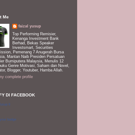
t Me
faizal yusup
Top Performing Remisier,
Kenanga Investment Bank
Berhad, Bekas Speaker
Investsmart, Securities
ssion, Pemenang 7 Anugerah Bursa
sia, Mantan Naib Presiden Persatuan
ier Bumiputera Malaysia, Menulis 12
buku Genre Motivasi, Saham dan Novel,
tor, Blogger, Youtuber, Hamba Allah.
y complete profile
FY DI FACEBOOK
Yusup II
 your badge