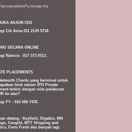
://groupsahamFy.wasap.my
UKA AKAUN CDS
gi Cik Anna 011 2139 5718.
ING SECARA ONLINE
gi Ramzie - 017 373 0513.
ATE PLACEMENTS
Networth Clients yang berminat untuk
patkan blok saham IPO Private
ment terkini dengan nilai pelaburan
K ke atas?
gi FY - 016 666 7430.
kan datang - Keyfield, Orgabio, MN
ngs, Cengild, MTT Shipping and
tics, Farm Fresh dan banyak lagi.