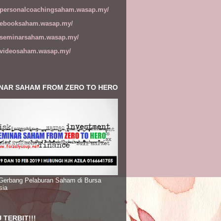
//personalcoachingsaham.wasap.my/
//ebooksaham.wasap.my/
//seminarsaham.wasap.my/
//videosaham.wasap.my/
NAR SAHAM FROM ZERO TO HERO
 Gerbang Pelaburan Saham di Bursa
sia
 TERBIT!!!