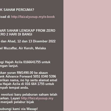
K SAHAM PERCUMA?
load di
http://faizalyusup.my/e-book
NAR SAHAM LENGKAP FROM ZERO
RO 2 HARI DI BANGI
 dan Ahad, 12 dan 13 Disember 2022
el Muzaffar, Air Keroh, Melaka
gi Hajah Azila 0166641755 untuk
ngan lanjut.
kan yuran RM1490.00 ke akaun
nk Advance Forward 5051 0340 5396
erikan nama, no hp serta alamat emel
a Hajah Azila di 016 664 1755 untuk
pah tempat anda.
l revolusi baru pelaburan saham telah
carkan. Layari
http://faizalyusup.my
 menjadi pelabur bijak
hubungi kami via Wasap!