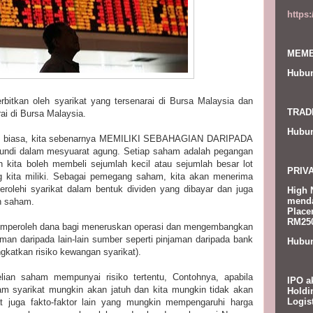
https
MEMB
Hubun
rbitkan oleh syarikat yang tersenarai di Bursa Malaysia dan
TRAD
ai di Bursa Malaysia.
Hubun
ham biasa, kita sebenarnya MEMILIKI SEBAHAGIAN DARIPADA
ndi dalam mesyuarat agung. Setiap saham adalah pegangan
n kita boleh membeli sejumlah kecil atau sejumlah besar lot
PRIV
kita miliki. Sebagai pemegang saham, kita akan menerima
erolehi syarikat dalam bentuk dividen yang dibayar dan juga
High 
menda
n saham.
Place
RM250
emperoleh dana bagi meneruskan operasi dan mengembangkan
man daripada lain-lain sumber seperti pinjaman daripada bank
Hubun
gkatkan risiko kewangan syarikat).
ian saham mempunyai risiko tertentu, Contohnya, apabila
IPO a
ham syarikat mungkin akan jatuh dan kita mungkin tidak akan
Holdi
Logis
t juga fakto-faktor lain yang mungkin mempengaruhi harga