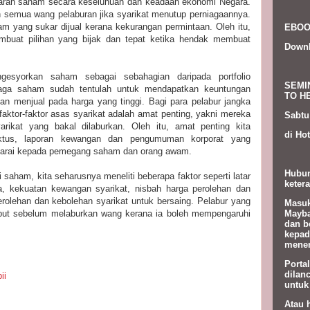
aran saham secara keseluhuan dan keadaan ekonomi Negara.
n semua wang pelaburan jika syarikat menutup perniagaannya.
ham yang sukar dijual kerana kekurangan permintaan. Oleh itu,
EBOO
mbuat pilihan yang bijak dan tepat ketika hendak membuat
Down
esyorkan saham sebagai sebahagian daripada portfolio
SEMI
iaga saham sudah tentulah untuk mendapatkan keuntungan
TO HE
n menjual pada harga yang tinggi. Bagi para pelabur jangka
aktor-faktor asas syarikat adalah amat penting, yakni mereka
Sabtu
arikat yang bakal dilaburkan. Oleh itu, amat penting kita
di Hot
us, laporan kewangan dan pengumuman korporat yang
senarai kepada pemegang saham dan orang awam.
Hubun
saham, kita seharusnya meneliti beberapa faktor seperti latar
ketera
a, kekuatan kewangan syarikat, nisbah harga perolehan dan
erolehan dan kebolehan syarikat untuk bersaing. Pelabur yang
Masuk
Mayba
rsebut sebelum melaburkan wang kerana ia boleh mempengaruhi
dan b
kepad
menem
Porta
dilan
ii
untuk
Atau 